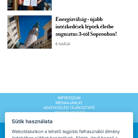
Energiaválság - újabb
intézkedések léptek életbe
augusztus 3-tól Sopronban!
6 NAPJA
IMPRESSZUM
MÉDIAAJÁNLAT
ADATKEZELÉSI TÁJÉKOZTATÓ
JOGI NYILATKOZAT
MODERÁLÁSI SZABÁLYZAT
Sütik használata
Weboldalunkon a lehető legjobb felhasználói élmény
érdekében sütiket használunk. Kérlek, járulj hozzá a