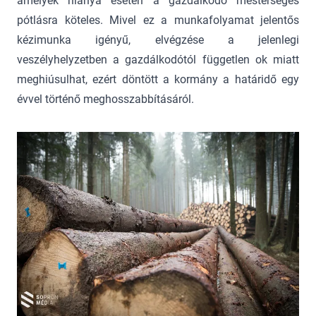
amelyek hiánya esetén a gazdálkodó mesterséges
pótlásra köteles. Mivel ez a munkafolyamat jelentős
kézimunka igényű, elvégzése a jelenlegi
veszélyhelyzetben a gazdálkodótól független ok miatt
meghiúsulhat, ezért döntött a kormány a határidő egy
évvel történő meghosszabbításáról.