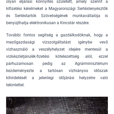
olyan eljárási könnyítés született, amely szerint a
kifizetési kérelmeket a Magyarországi Sertéstenyésztők
és Sertéstartók Szövetségének munkavállalója is
benyújthatja elektronikusan a Kincstár részére.
További fontos segítség a gazdálkodóknak, hogy a
mezőgazdasági vízszolgáltatást igénybe vevő
vízhasználó a veszélyhelyzet idejére mentesül a
vízkészletjárulék-fizetési kötelezettség alól, ezzel
párhuzamosan pedig az Agrárminisztérium
kezdeményezte a tartósan vízhiányos időszak
kihirdetését a jelenlegi időjárási helyzetre való
tekintettel.