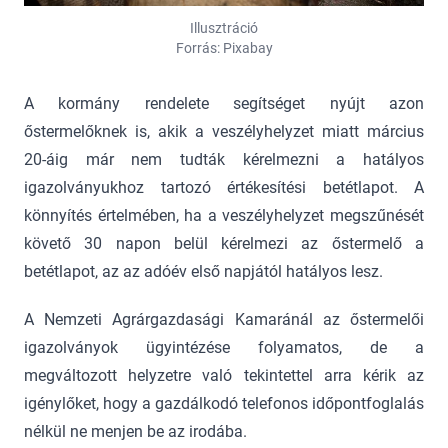
Illusztráció
Forrás: Pixabay
A kormány rendelete segítséget nyújt azon
őstermelőknek is, akik a veszélyhelyzet miatt március
20-áig már nem tudták kérelmezni a hatályos
igazolványukhoz tartozó értékesítési betétlapot. A
könnyítés értelmében, ha a veszélyhelyzet megszűnését
követő 30 napon belül kérelmezi az őstermelő a
betétlapot, az az adóév első napjától hatályos lesz.
A Nemzeti Agrárgazdasági Kamaránál az őstermelői
igazolványok ügyintézése folyamatos, de a
megváltozott helyzetre való tekintettel arra kérik az
igénylőket, hogy a gazdálkodó telefonos időpontfoglalás
nélkül ne menjen be az irodába.