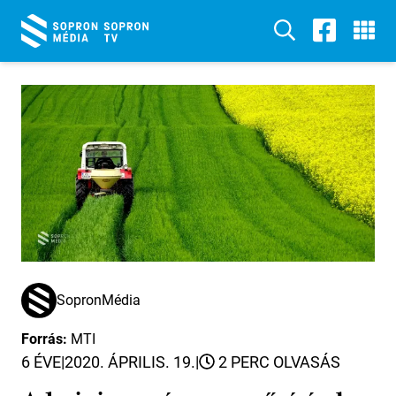
SopronMédia
Forrás:
MTI
6 ÉVE
|
2020. ÁPRILIS. 19.
|
2 PERC OLVASÁS