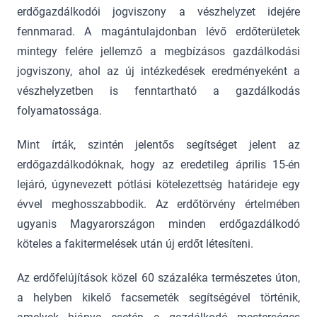
erdőgazdálkodói jogviszony a vészhelyzet idejére
fennmarad. A magántulajdonban lévő erdőterületek
mintegy felére jellemző a megbízásos gazdálkodási
jogviszony, ahol az új intézkedések eredményeként a
vészhelyzetben is fenntartható a gazdálkodás
folyamatossága.
Mint írták, szintén jelentős segítséget jelent az
erdőgazdálkodóknak, hogy az eredetileg április 15-én
lejáró, úgynevezett pótlási kötelezettség határideje egy
évvel meghosszabbodik. Az erdőtörvény értelmében
ugyanis Magyarországon minden erdőgazdálkodó
köteles a fakitermelések után új erdőt létesíteni.
Az erdőfelújítások közel 60 százaléka természetes úton,
a helyben kikelő facsemeték segítségével történik,