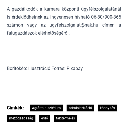
A gazdálkodók a kamara központi ügyfélszolgálatánál
is érdeklődhetnek az ingyenesen hívható 06-80/900-365
számon vagy az ugyfelszolgalat@nak.hu címen a
falugazdászok elérhetőségéről.
Borítókép: Illusztráció Forrás: Pixabay
Címkék:
Agrárminisztérium
adminisztráció
könnyítés
mezőgazdaság
erdő
fakitermelés