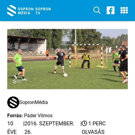
SopronMédia
Forrás:
Páder Vilmos
10
|
2016. SZEPTEMBER.
|
1 PERC
ÉVE
26.
OLVASÁS