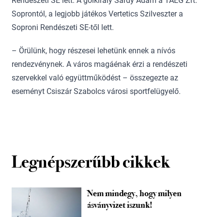
Rendészeti SE lett. A gólkirály Sárdy Ádám a TAEG Zrt.
Soprontól, a legjobb játékos Vertetics Szilveszter a
Soproni Rendészeti SE-től lett.
– Örülünk, hogy részesei lehetünk ennek a nívós
rendezvénynek. A város magáénak érzi a rendészeti
szervekkel való együttműködést – összegezte az
eseményt Csiszár Szabolcs városi sportfelügyelő.
Legnépszerűbb cikkek
Nem mindegy, hogy milyen
ásványvizet iszunk!