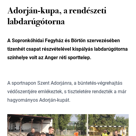
Adorján-kupa, a rendészeti
labdarúgótorna
A Sopronkőhidai Fegyház és Börtön szervezésében
tizenhét csapat részvételével kispályás labdarúgótorna
színhelye volt az Anger réti sporttelep.
A sportnapon Szent Adorjánra, a büntetés-végrehajtás
védőszentjére emlékeztek, s tiszteletére rendezték a már
hagyományos Adorján-kupát.