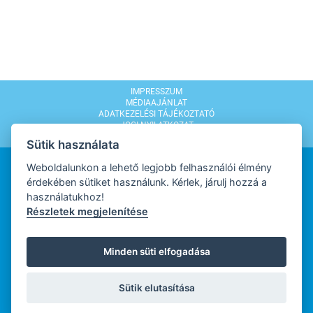
IMPRESSZUM
MÉDIAAJÁNLAT
ADATKEZELÉSI TÁJÉKOZTATÓ
JOGI NYILATKOZAT
MODERÁLÁSI SZABÁLYZAT
Sütik használata
Weboldalunkon a lehető legjobb felhasználói élmény
érdekében sütiket használunk. Kérlek, járulj hozzá a
használatukhoz!
Részletek megjelenítése
WEBDESIGN
Minden süti elfogadása
WEBFEJLESZTŐ
Sütik elutasítása