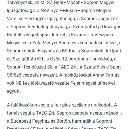
Törvényszék, az MLSZ Győr–Moson–Sopron Megyei
Igazgatósága, a NAV Győr–Moson–Sopron Megyei
Vám- és Pénzügyőr Igazgatósága, a Soproni Jogászok,
a Soproni Rendőrkapitányság, a Szombathelyi Országos
Büntetés-végrehajtási Intézet, a Fővárosi, a Veszprém
Megyei és a Zala Megyei Büntetés-végrehajtási Intézet, a
Sopronkőhidai Fegyház és Börtön, a Sopronkőhidai Ipari
és Szolgáltató Kft., a Győri 12. Arrabona Honvédség, a
Soproni Rendészeti SE, a TAEG Zrt., a Szalafő és a Sport
Söröző csapata nevezett. A mérkőzéseket Arany Tamás
volt NB I-es játékvezető vezette Fejér megyei társaival
együtt.
A találkozókon végig a fair play szelleme uralkodott. A
tornát végül a TAEG Zrt. Sopron csapata nyerte, második
a Budapesti Fegyház és Börtön, harmadik a Soproni