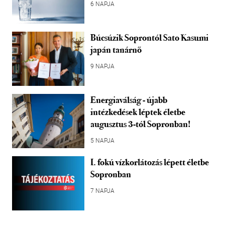
6 NAPJA
Búcsúzik Soprontól Sato Kasumi
japán tanárnő
9 NAPJA
Energiaválság - újabb
intézkedések léptek életbe
augusztus 3-tól Sopronban!
5 NAPJA
I. fokú vízkorlátozás lépett életbe
Sopronban
7 NAPJA