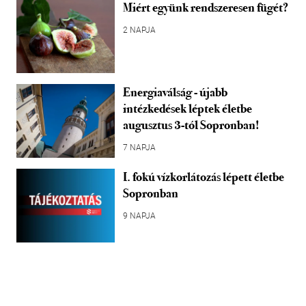
Miért együnk rendszeresen fügét?
2 NAPJA
Energiaválság - újabb
intézkedések léptek életbe
augusztus 3-tól Sopronban!
7 NAPJA
I. fokú vízkorlátozás lépett életbe
Sopronban
9 NAPJA