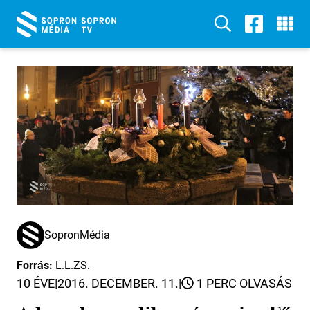
SopronMédia
Forrás:
L.L.ZS.
10 ÉVE
|
2016. DECEMBER. 11.
|
1 PERC OLVASÁS