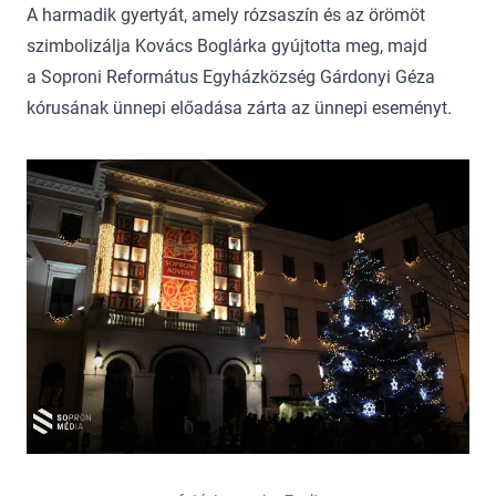
A harmadik gyertyát, amely rózsaszín és az örömöt
szimbolizálja Kovács Boglárka gyújtotta meg, majd
a Soproni Református Egyházközség Gárdonyi Géza
kórusának ünnepi előadása zárta az ünnepi eseményt.