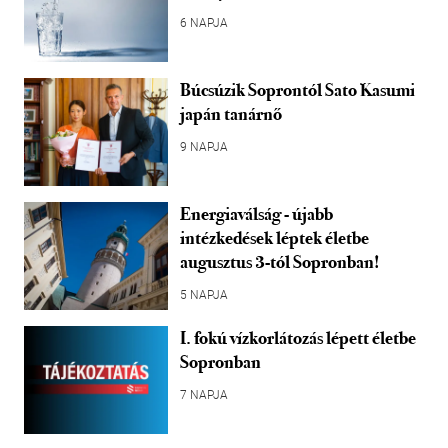
6 NAPJA
Búcsúzik Soprontól Sato Kasumi
japán tanárnő
9 NAPJA
Energiaválság - újabb
intézkedések léptek életbe
augusztus 3-tól Sopronban!
5 NAPJA
I. fokú vízkorlátozás lépett életbe
Sopronban
7 NAPJA