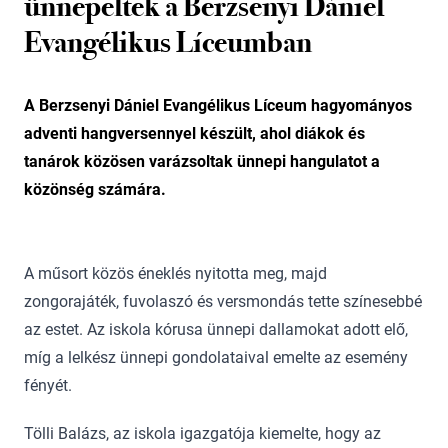
ünnepeltek a Berzsenyi Dániel
Evangélikus Líceumban
A Berzsenyi Dániel Evangélikus Líceum hagyományos
adventi hangversennyel készült, ahol diákok és
tanárok közösen varázsoltak ünnepi hangulatot a
közönség számára.
A műsort közös éneklés nyitotta meg, majd
zongorajáték, fuvolaszó és versmondás tette színesebbé
az estet. Az iskola kórusa ünnepi dallamokat adott elő,
míg a lelkész ünnepi gondolataival emelte az esemény
fényét.
Tölli Balázs, az iskola igazgatója kiemelte, hogy az