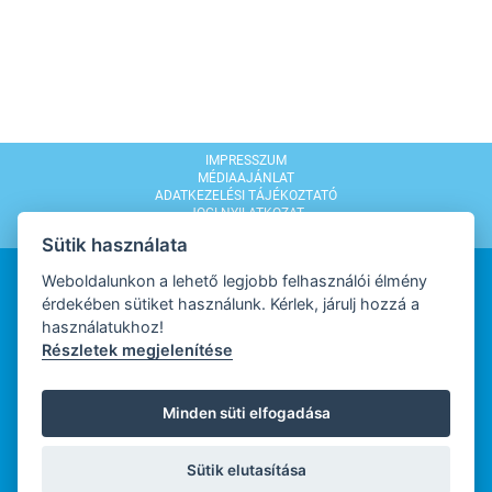
IMPRESSZUM
MÉDIAAJÁNLAT
ADATKEZELÉSI TÁJÉKOZTATÓ
JOGI NYILATKOZAT
MODERÁLÁSI SZABÁLYZAT
Sütik használata
Weboldalunkon a lehető legjobb felhasználói élmény
érdekében sütiket használunk. Kérlek, járulj hozzá a
használatukhoz!
Részletek megjelenítése
WEBDESIGN
Minden süti elfogadása
WEBFEJLESZTŐ
Sütik elutasítása