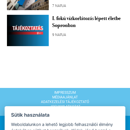
7 NAPJA
I. fokú vízkorlátozás lépett életbe
Sopronban
9 NAPJA
IMPRESSZUM
MÉDIAAJÁNLAT
ADATKEZELÉSI TÁJÉKOZTATÓ
JOGI NYILATKOZAT
MODERÁLÁSI SZABÁLYZAT
Sütik használata
Weboldalunkon a lehető legjobb felhasználói élmény