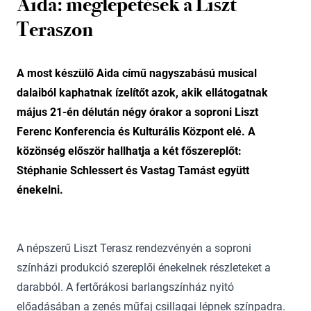
Aida: meglepetések a Liszt
Teraszon
A most készülő Aida című nagyszabású musical
dalaiból kaphatnak ízelítőt azok, akik ellátogatnak
május 21-én délután négy órakor a soproni Liszt
Ferenc Konferencia és Kulturális Központ elé. A
közönség először hallhatja a két főszereplőt:
Stéphanie Schlessert és Vastag Tamást együtt
énekelni.
A népszerű Liszt Terasz rendezvényén a soproni
színházi produkció szereplői énekelnek részleteket a
darabból. A fertőrákosi barlangszínház nyitó
előadásában a zenés műfaj csillagai lépnek színpadra.