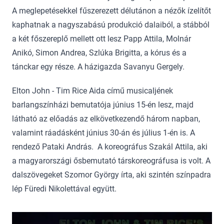
A meglepetésekkel fűszerezett délutánon a nézők ízelítőt
kaphatnak a nagyszabású produkció dalaiból, a stábból
a két főszereplő mellett ott lesz Papp Attila, Molnár
Anikó, Simon Andrea, Szlúka Brigitta, a kórus és a
tánckar egy része. A házigazda Savanyu Gergely.
Elton John - Tim Rice Aida című musicaljének
barlangszínházi bemutatója június 15-én lesz, majd
látható az előadás az elkövetkezendő három napban,
valamint ráadásként június 30-án és július 1-én is. A
rendező Pataki András. A koreográfus Szakál Attila, aki
a magyarországi ősbemutató társkoreográfusa is volt. A
dalszövegeket Szomor György írta, aki szintén színpadra
lép Füredi Nikolettával együtt.