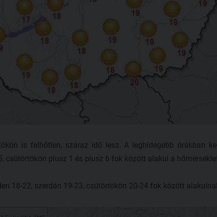
tökön is felhőtlen, száraz idő lesz. A leghidegebb órákban k
, csütörtökön plusz 1 és plusz 6 fok között alakul a hőmérséklet
 18-22, szerdán 19-23, csütörtökön 20-24 fok között alakulna