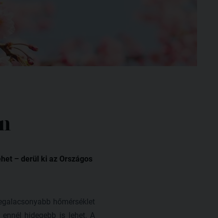
en
ehet – derül ki az Országos
legalacsonyabb hőmérséklet
 ennél hidegebb is lehet. A