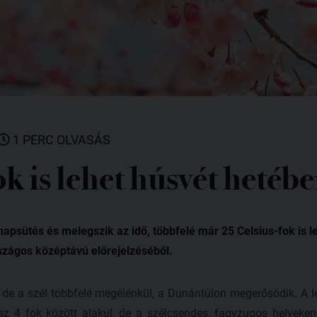
1 PERC OLVASÁS
k is lehet húsvét hetéb
napsütés és melegszik az idő, többfelé már 25 Celsius-fok is l
szágos középtávú előrejelzéséből.
 de a szél többfelé megélénkül, a Dunántúlon megerősödik. A 
z 4 fok között alakul, de a szélcsendes, fagyzugos helyeken