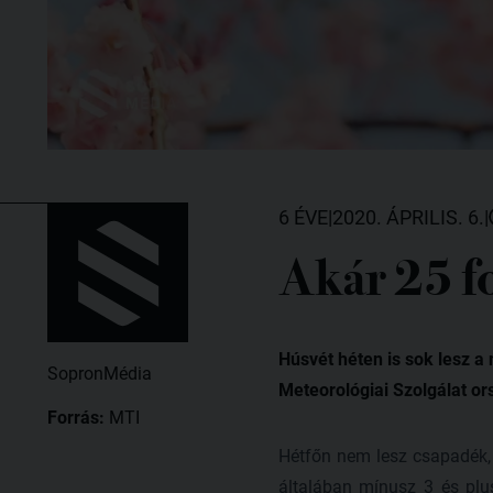
6 ÉVE
|
2020. ÁPRILIS. 6.
|
Akár 25 fo
Húsvét héten is sok lesz a 
SopronMédia
Meteorológiai Szolgálat or
Forrás:
MTI
Hétfőn nem lesz csapadék,
általában mínusz 3 és plus