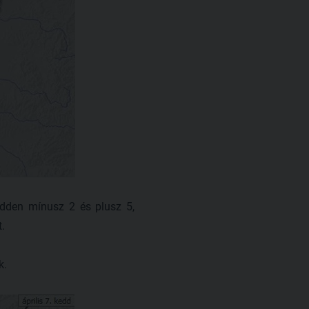
edden mínusz 2 és plusz 5,
.
k.