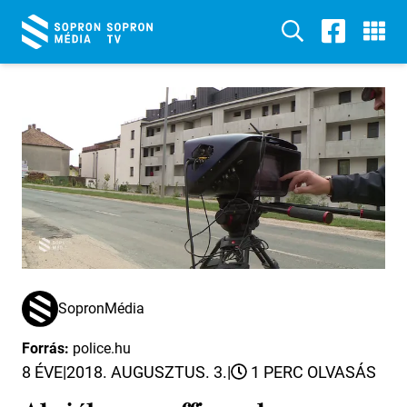
SopronMédia
Forrás:
police.hu
8 ÉVE
|
2018. AUGUSZTUS. 3.
|
1 PERC OLVASÁS