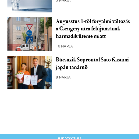
5 NAPJA
Augusztus 1-től forgalmi változás
a Csengery utca felújításának
harmadik üteme miatt
10 NAPJA
Búcsúzik Soprontól Sato Kasumi
japán tanárnő
8 NAPJA