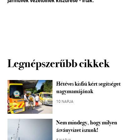
járművek vezetőinek kiszűrése - írták.
Legnépszerűbb cikkek
Hétéves kisfiú kért segítséget
nagymamájának
10 NAPJA
Nem mindegy, hogy milyen
ásványvizet iszunk!