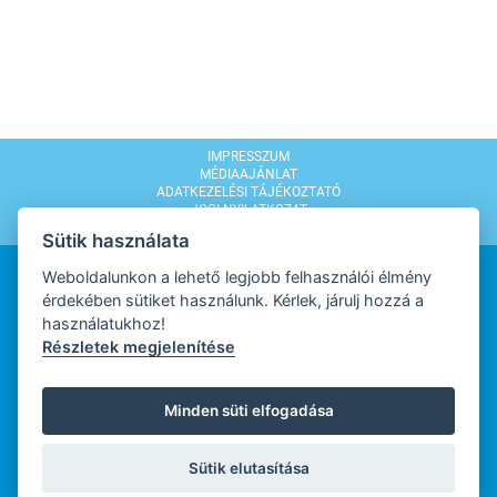
IMPRESSZUM
MÉDIAAJÁNLAT
ADATKEZELÉSI TÁJÉKOZTATÓ
JOGI NYILATKOZAT
MODERÁLÁSI SZABÁLYZAT
Sütik használata
Weboldalunkon a lehető legjobb felhasználói élmény
érdekében sütiket használunk. Kérlek, járulj hozzá a
használatukhoz!
Részletek megjelenítése
WEBDESIGN
Minden süti elfogadása
WEBFEJLESZTŐ
Sütik elutasítása