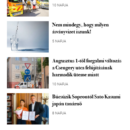
10 NAPJA
Nem mindegy, hogy milyen
ásványvizet iszunk!
5 NAPJA
Augusztus 1-től forgalmi változás
a Csengery utca felújításának
harmadik üteme miatt
10 NAPJA
Búcsúzik Soprontól Sato Kasumi
japán tanárnő
8 NAPJA