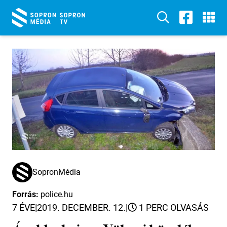
SopronMédia
Forrás:
police.hu
7 ÉVE
|
2019. DECEMBER. 12.
|
1 PERC OLVASÁS