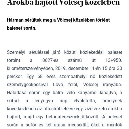
Árokba hajtott Völcsej közelében
Hárman sérültek meg a Völcsej közelében történt
baleset során.
Személyi sérüléssel járó közúti közlekedési baleset
történt a 8627-es számú út 13+950.
kilométerszelvényében, 2019. december 11-én 15 óra 30
perckor. Egy 68 éves szombathelyi nő közlekedett
személygépkocsival Lövő felől, Völcsej irányába.
Haladása során egy balra ívelő kanyarból kihajtva, a
sofőrt a lenyugvó nap elvakította, amelynek
következtében az úttestről letérve egy vízelvezető árokba
hajtott, majd egy betonáteresznek ütközött. A baleset
során a sofőr és két utasa megsérült, őket a mentők