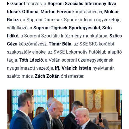
Erzsébet
főorvos, a
Soproni Szociális Intézmény Ikva
Idősek Otthona
,
Marton Ferenc
kárpitosmester,
Molnár
Balázs
, a Soproni Darazsak Sportakadémia ügyvezetője,
vállalkozó,
a
Soproni Tigrisek Sportegyesület
,
Sütő
Ildikó
, a Soproni Szociális Intézmény munkatársa,
Szőcs
Géza
képzőművész,
Tímár Béla
, az SSE SKC korábbi
szakosztály elnöke, az SVSE Lokomotív Futóklub alapító
tagja,
Tóth László
, a Volán soproni üzemegységének
nyugalmazott vezetője,
ifj. Vránich István
nyelvtanár,
szaktolmács,
Zách Zoltán
órásmester.