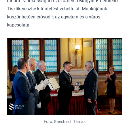
tanára. Munkásságáért 2014-ben a Magyar Érdemrend
Tisztikeresztje kitüntetést vehette át. Munkájának
köszönhetően erősödik az egyetem és a város
kapcsolata.
Fotó: Griechisch Tamás