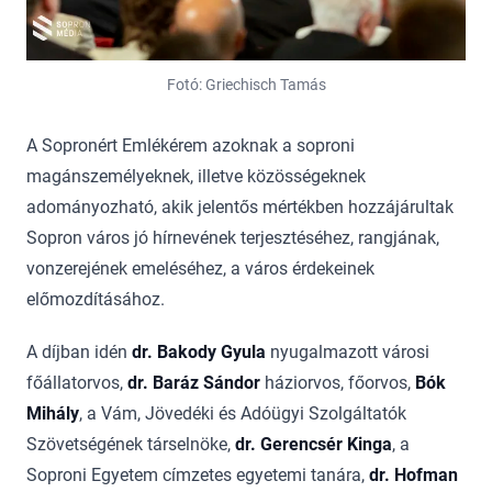
Fotó: Griechisch Tamás
A Sopronért Emlékérem azoknak a soproni
magánszemélyeknek, illetve közösségeknek
adományozható, akik jelentős mértékben hozzájárultak
Sopron város jó hírnevének terjesztéséhez, rangjának,
vonzerejének emeléséhez, a város érdekeinek
előmozdításához.
A díjban idén
dr. Bakody Gyula
nyugalmazott városi
főállatorvos,
dr. Baráz Sándor
háziorvos, főorvos,
Bók
Mihály
, a Vám, Jövedéki és Adóügyi Szolgáltatók
Szövetségének társelnöke,
dr. Gerencsér Kinga
, a
Soproni Egyetem címzetes egyetemi tanára,
dr. Hofman