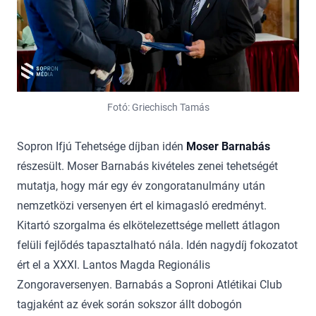
Fotó: Griechisch Tamás
Sopron Ifjú Tehetsége díjban idén
Moser Barnabás
részesült. Moser Barnabás kivételes zenei tehetségét
mutatja, hogy már egy év zongoratanulmány után
nemzetközi versenyen ért el kimagasló eredményt.
Kitartó szorgalma és elkötelezettsége mellett átlagon
felüli fejlődés tapasztalható nála. Idén nagydíj fokozatot
ért el a XXXI. Lantos Magda Regionális
Zongoraversenyen. Barnabás a Soproni Atlétikai Club
tagjaként az évek során sokszor állt dobogón