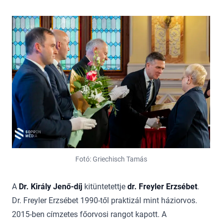
Fotó: Griechisch Tamás
A
Dr. Király Jenő-díj
kitüntetettje
dr. Freyler Erzsébet
.
Dr. Freyler Erzsébet 1990-től praktizál mint háziorvos.
2015-ben címzetes főorvosi rangot kapott. A