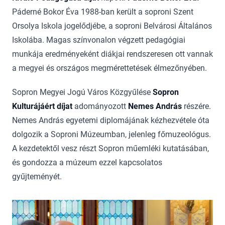
Páderné Bokor Éva 1988-ban került a soproni Szent
Orsolya Iskola jogelődjébe, a soproni Belvárosi Általános
Iskolába. Magas színvonalon végzett pedagógiai
munkája eredményeként diákjai rendszeresen ott vannak
a megyei és országos megmérettetések élmezőnyében.
Sopron Megyei Jogú Város Közgyűlése
Sopron
Kulturájáért díjat
adományozott
Nemes András
részére.
Nemes András egyetemi diplomájának kézhezvétele óta
dolgozik a Soproni Múzeumban, jelenleg főmuzeológus.
A kezdetektől vesz részt Sopron műemléki kutatásában,
és gondozza a múzeum ezzel kapcsolatos
gyűjteményét.