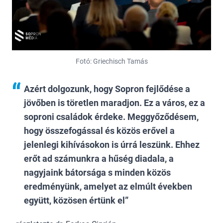
Fotó: Griechisch Tamás
Azért dolgozunk, hogy Sopron fejlődése a
jövőben is töretlen maradjon. Ez a város, ez a
soproni családok érdeke. Meggyőződésem,
hogy összefogással és közös erővel a
jelenlegi kihívásokon is úrrá leszünk. Ehhez
erőt ad számunkra a hűség diadala, a
nagyjaink bátorsága s minden közös
eredményünk, amelyet az elmúlt években
együtt, közösen értünk el