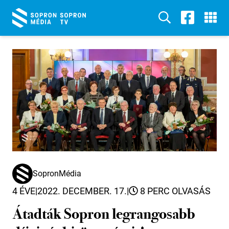
SopronMédia
4 ÉVE
|
2022. DECEMBER. 17.
|
8 PERC OLVASÁS
Átadták Sopron legrangosabb