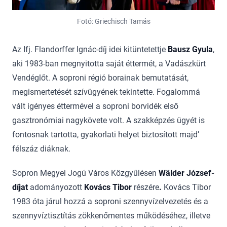
Fotó: Griechisch Tamás
Az Ifj. Flandorffer Ignác-díj idei kitüntetettje
Bausz Gyula
,
aki 1983-ban megnyitotta saját éttermét, a Vadászkürt
Vendéglőt. A soproni régió borainak bemutatását,
megismertetését szívügyének tekintette. Fogalommá
vált igényes éttermével a soproni borvidék első
gasztronómiai nagykövete volt. A szakképzés ügyét is
fontosnak tartotta, gyakorlati helyet biztosított majd’
félszáz diáknak.
Sopron Megyei Jogú Város Közgyűlésen
Wälder József-
díjat
adományozott
Kovács Tibor
részére
.
Kovács Tibor
1983 óta járul hozzá a soproni szennyvízelvezetés és a
szennyvíztisztítás zökkenőmentes működéséhez, illetve