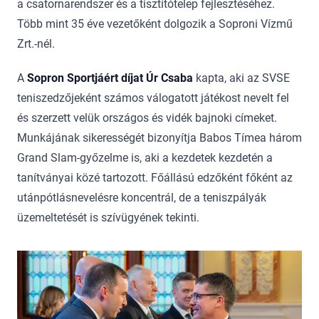
a csatornarendszer és a tisztítótelep fejlesztéséhez.
Több mint 35 éve vezetőként dolgozik a Soproni Vízmű
Zrt.-nél.
A
Sopron Sportjáért díjat Úr Csaba
kapta, aki az SVSE
teniszedzőjeként számos válogatott játékost nevelt fel
és szerzett velük országos és vidék bajnoki címeket.
Munkájának sikerességét bizonyítja Babos Tímea három
Grand Slam-győzelme is, aki a kezdetek kezdetén a
tanítványai közé tartozott. Főállású edzőként főként az
utánpótlásnevelésre koncentrál, de a teniszpályák
üzemeltetését is szívügyének tekinti.