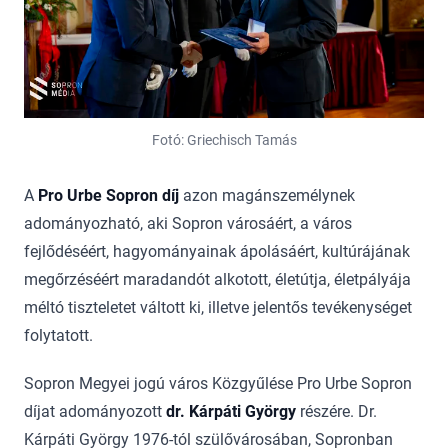
Fotó: Griechisch Tamás
A
Pro Urbe Sopron díj
azon magánszemélynek
adományozható, aki Sopron városáért, a város
fejlődéséért, hagyományainak ápolásáért, kultúrájának
megőrzéséért maradandót alkotott, életútja, életpályája
méltó tiszteletet váltott ki, illetve jelentős tevékenységet
folytatott.
Sopron Megyei jogú város Közgyűlése Pro Urbe Sopron
díjat adományozott
dr.
Kárpáti György
részére. Dr.
Kárpáti György 1976-tól szülővárosában, Sopronban