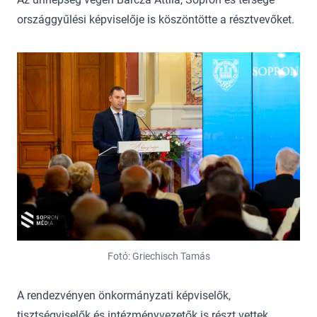
országgyűlési képviselője is köszöntötte a résztvevőket.
Fotó: Griechisch Tamás
A rendezvényen önkormányzati képviselők,
tisztségviselők és intézményvezetők is részt vettek.