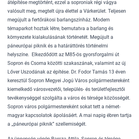
átépítése megtörtént, ezzel a soproniak régi vágya
valósult meg, megtelt újra élettel a Várkerület. Teljesen
megújult a fertőrákosi barlangszínház. Modern
témaparkot hoztak létre, bemutatva a barlang és
környezete kialakulásának történetét. Megújult a
páneurópai piknik és a határáttörés történelmi
helyszíne. Elkezdődött az M85-­ös gyorsforgalmi út
Sopron és Csorna közötti szakaszának, valamint az új
Lőver Uszodának az építése. Dr. Fodor Tamás 13 éven
keresztül Sopron Megyei Jogú Város polgármestereként
kiemelkedő városvezetői, település- és területfejlesztői
tevékenységgel szolgálta a város és térsége közösségét.
Sopron város polgármestereként sokat tett a német-
magyar kapcsolatok ápolásáért. A mai napig ébren tartja
a „páneurópai piknik” szellemiségét.
Az ünnepség végén Barcza Attila, Sopron és térsége