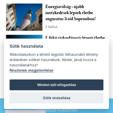
Energiaválság - újabb
intézkedések léptek életbe
augusztus 3-tól Sopronban!
5 NAPJA
I. fokú vízkorlátozás lépett életbe
Sopronban
Sütik használata
7 NAPJA
Weboldalunkon a lehető legjobb felhasználói élmény
érdekében sütiket használunk. Kérlek, járulj hozzá a
használatukhoz!
Részletek megjelenítése
Minden süti elfogadása
Sütik elutasítása
IMPRESSZUM
MÉDIAAJÁNLAT
ADATKEZELÉSI TÁJÉKOZTATÓ