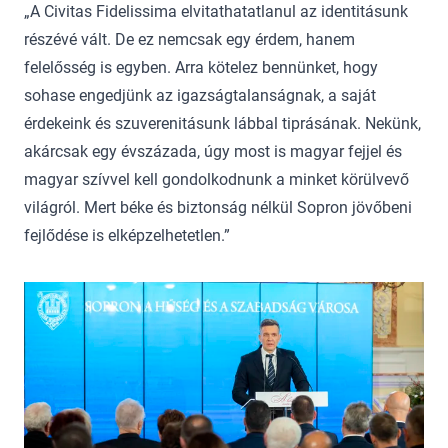
„A Civitas Fidelissima elvitathatatlanul az identitásunk
részévé vált. De ez nemcsak egy érdem, hanem
felelősség is egyben. Arra kötelez bennünket, hogy
sohase engedjünk az igazságtalanságnak, a saját
érdekeink és szuverenitásunk lábbal tiprásának. Nekünk,
akárcsak egy évszázada, úgy most is magyar fejjel és
magyar szívvel kell gondolkodnunk a minket körülvevő
világról. Mert béke és biztonság nélkül Sopron jövőbeni
fejlődése is elképzelhetetlen.”