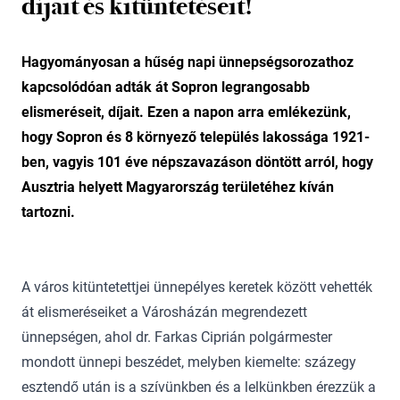
díjait és kitüntetéseit!
Hagyományosan a hűség napi ünnepségsorozathoz
kapcsolódóan adták át Sopron legrangosabb
elismeréseit, díjait. Ezen a napon arra emlékezünk,
hogy Sopron és 8 környező település lakossága 1921-
ben, vagyis 101 éve népszavazáson döntött arról, hogy
Ausztria helyett Magyarország területéhez kíván
tartozni.
A város kitüntetettjei ünnepélyes keretek között vehették
át elismeréseiket a Városházán megrendezett
ünnepségen, ahol dr. Farkas Ciprián polgármester
mondott ünnepi beszédet, melyben kiemelte: százegy
esztendő után is a szívünkben és a lelkünkben érezzük a