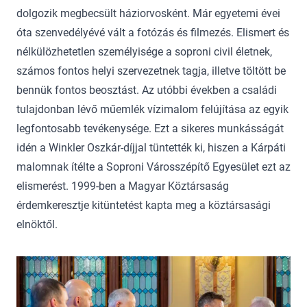
dolgozik megbecsült háziorvosként. Már egyetemi évei
óta szenvedélyévé vált a fotózás és filmezés. Elismert és
nélkülözhetetlen személyisége a soproni civil életnek,
számos fontos helyi szervezetnek tagja, illetve töltött be
bennük fontos beosztást. Az utóbbi években a családi
tulajdonban lévő műemlék vízimalom felújítása az egyik
legfontosabb tevékenysége. Ezt a sikeres munkásságát
idén a Winkler Oszkár-díjjal tüntették ki, hiszen a Kárpáti
malomnak ítélte a Soproni Városszépítő Egyesület ezt az
elismerést. 1999-ben a Magyar Köztársaság
érdemkeresztje kitüntetést kapta meg a köztársasági
elnöktől.