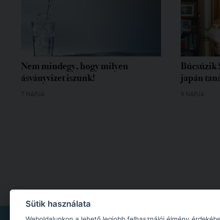
Nem mindegy, hogy milyen
Búcsúzik 
ásványvizet iszunk!
japán tan
7 NAPJA
9 NAPJA
Sütik használata
IMPRESSZUM
|
MÉDIAAJÁNLAT
|
ADATKEZELÉSI TÁJÉKOZTATÓ
|
JOGI NYILA
Weboldalunkon a lehető legjobb felhasználói élmény érdekébe