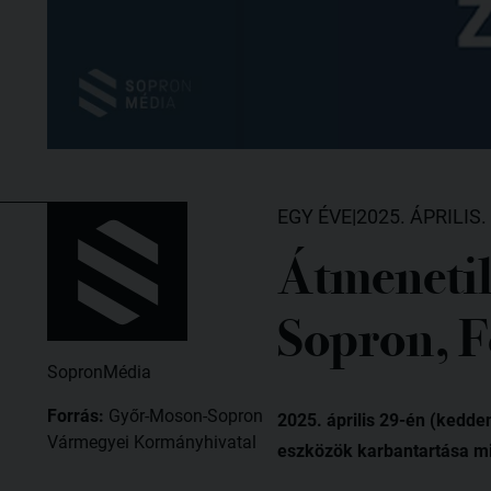
EGY ÉVE
|
2025. ÁPRILIS. 
Átmenetile
Sopron, F
SopronMédia
Forrás:
Győr-Moson-Sopron
2025. április 29-én (kedde
Vármegyei Kormányhivatal
eszközök karbantartása mia