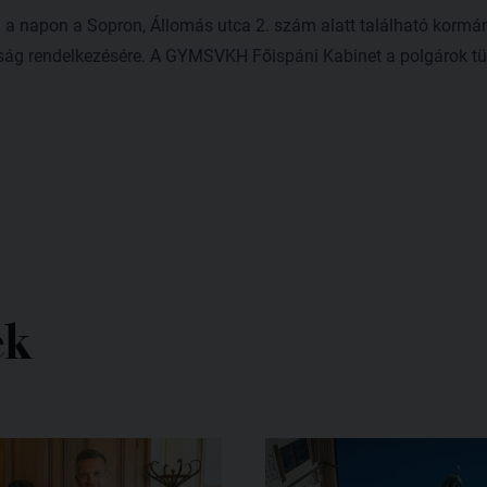
n a napon a Sopron, Állomás utca 2. szám alatt található kormá
osság rendelkezésére. A GYMSVKH Főispáni Kabinet a polgárok tü
ek