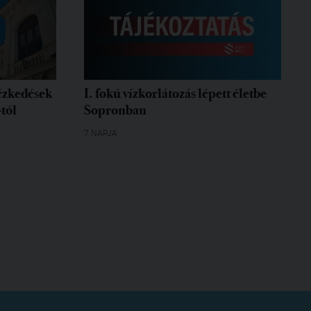
tézkedések
I. fokú vízkorlátozás lépett életbe
-tól
Sopronban
7 NAPJA