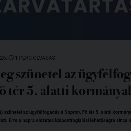
25.
|
1 PERC OLVASÁS
g szünetel az ügyfélfog
ő tér 5. alatti kormány
n) szünetel az ügyfélfogadás a Sopron, Fő tér 5. alatti kormán
tt. Erre a napra előzetes időpontfoglalási lehetőségre sincs 