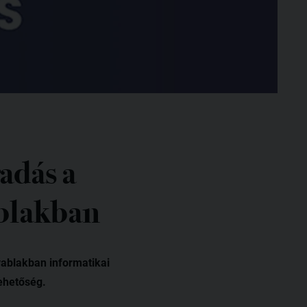
adás a
ablakban
yablakban informatikai
lehetőség.