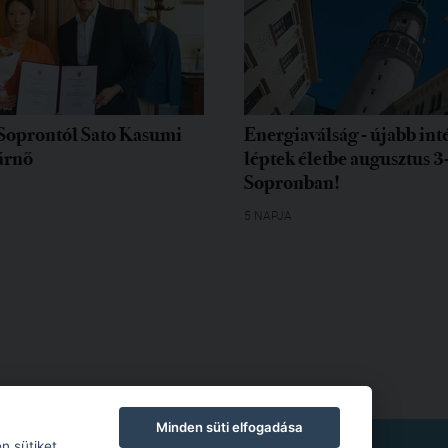
Soprontól Sato Kasumi
Energiaválság - újabb in
árnő
léptek életbe augusztus 3
Sopronban!
5 NAPJA
Minden süti elfogadása
TKOZAT
|
MODERÁLÁSI SZABÁLYZAT
n sütiket