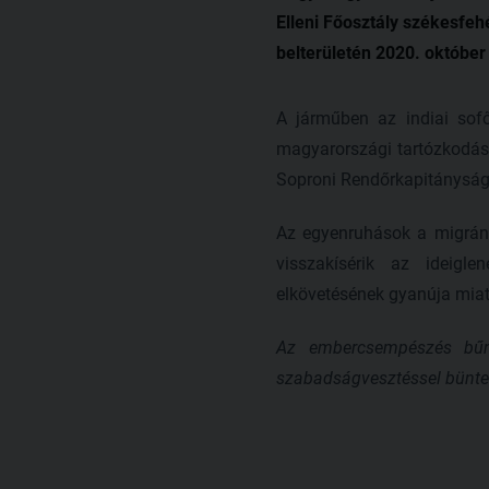
Elleni Főosztály székesfeh
belterületén 2020. október
A járműben az indiai sofőr
magyarországi tartózkodásu
Soproni Rendőrkapitányságra
Az egyenruhások a migrán
visszakísérik az ideigl
elkövetésének gyanúja miatt
Az embercsempészés bűnte
szabadságvesztéssel bünte