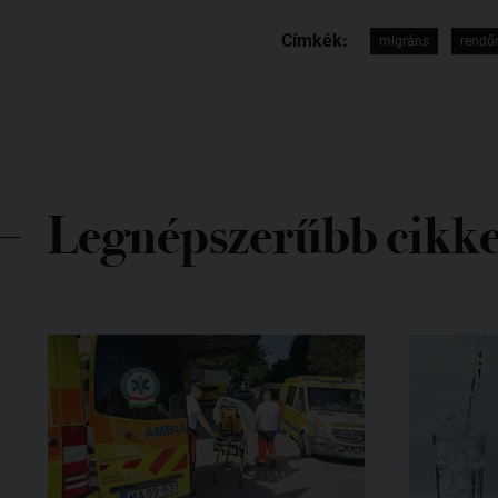
Címkék:
migráns
rendő
Legnépszerűbb cikk