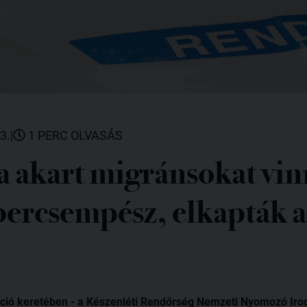
3.
|
1 PERC OLVASÁS
a akart migránsokat vin
bercsempész, elkapták a
ció keretében - a Készenléti Rendőrség Nemzeti Nyomozó Ir