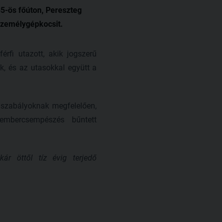
85-ös főúton, Pereszteg
személygépkocsit.
érfi utazott, akik jogszerű
k, és az utasokkal együtt a
szabályoknak megfelelően,
 embercsempészés bűntett
ár öttől tíz évig terjedő