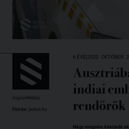
6 ÉVE
|
2020. OKTÓBER. 2
Ausztriáb
indiai em
SopronMédia
rendőrök
Forrás:
police.hu
Négy megyére kiterjedő ak