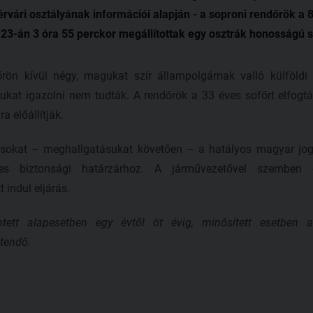
érvári osztályának információi alapján - a soproni rendőrök a 
 23-án 3 óra 55 perckor megállítottak egy osztrák honosságú 
ön kívül négy, magukat szír állampolgárnak valló külföldi f
kat igazolni nem tudták. A rendőrök a 33 éves sofőrt elfogtá
 előállítják.
sokat – meghallgatásukat követően – a hatályos magyar jog
enes biztonsági határzárhoz. A járművezetővel szemben
 indul eljárás.
tt alapesetben egy évtől öt évig, minősített esetben ak
tendő.