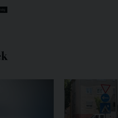
rség
ek