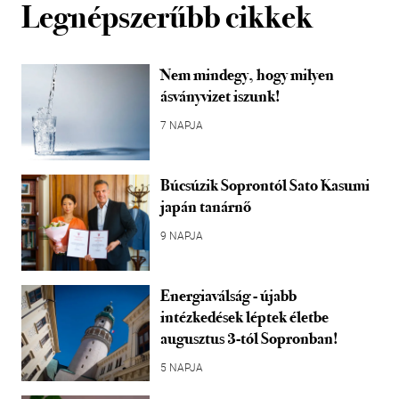
Legnépszerűbb cikkek
Nem mindegy, hogy milyen
ásványvizet iszunk!
7 NAPJA
Búcsúzik Soprontól Sato Kasumi
japán tanárnő
9 NAPJA
Energiaválság - újabb
intézkedések léptek életbe
augusztus 3-tól Sopronban!
5 NAPJA