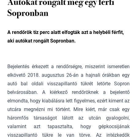
Autókat rongált meg egy férfi
Sopronban
A rendőrök tíz perc alatt elfogták azt a helybéli férfit,
aki autókat rongált Sopronban.
Bejelentés érkezett a rendőrségre, miszerint ismeretlen
elkövető 2018. augusztus 26-án a hajnali órákban egy
autó bal oldali visszapillantó tükrét letörte Sopron
belvárosában. A kiérkező rendőröknek a bejelentő
elmondta, hogy kiabálásra lett figyelmes, ezért kiment az
utcára megnézni mi történt. Mire kiért, már csak egy
háromfős társaságot látott az utcán gyalogolni,
valamint azt tapasztalta, hogy gépkocsijának
visszapillantó tükre le van törve. Az intézkedők