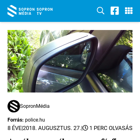
SopronMédia
Forrás:
police.hu
8 ÉVE
|
2018. AUGUSZTUS. 27.
|
1 PERC OLVASÁS