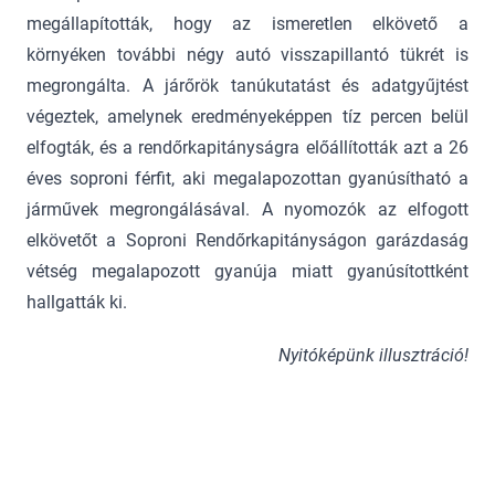
megállapították, hogy az ismeretlen elkövető a
környéken további négy autó visszapillantó tükrét is
megrongálta. A járőrök tanúkutatást és adatgyűjtést
végeztek, amelynek eredményeképpen tíz percen belül
elfogták, és a rendőrkapitányságra előállították azt a 26
éves soproni férfit, aki megalapozottan gyanúsítható a
járművek megrongálásával. A nyomozók az elfogott
elkövetőt a Soproni Rendőrkapitányságon garázdaság
vétség megalapozott gyanúja miatt gyanúsítottként
hallgatták ki.
Nyitóképünk illusztráció!