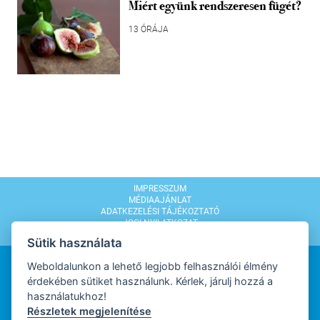
Miért együnk rendszeresen fügét?
13 ÓRÁJA
IMPRESSZUM
MÉDIAAJÁNLAT
ADATKEZELÉSI TÁJÉKOZTATÓ
JOGI NYILATKOZAT
MODERÁLÁSI SZABÁLYZAT
Sütik használata
Weboldalunkon a lehető legjobb felhasználói élmény
érdekében sütiket használunk. Kérlek, járulj hozzá a
használatukhoz!
Részletek megjelenítése
WEBDESIGN