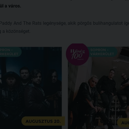
l a város.
Paddy And The Rats legénysége, akik pörgős bulihangulatot í
g a közönséget.