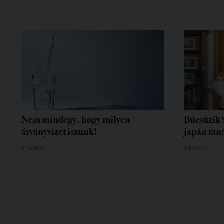
Nem mindegy, hogy milyen
Búcsúzik 
ásványvizet iszunk!
japán tan
6 NAPJA
9 NAPJA