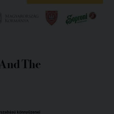
 And The
yszabású könnyűzenei