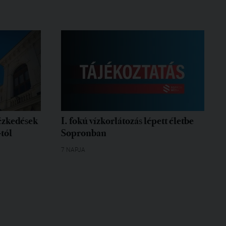
tézkedések
I. fokú vízkorlátozás lépett életbe
-tól
Sopronban
7 NAPJA