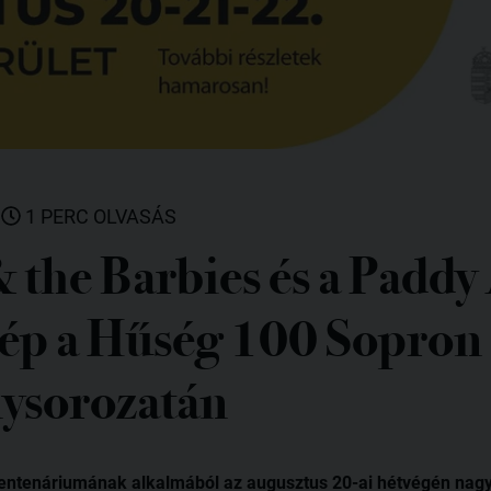
|
1 PERC OLVASÁS
 the Barbies és a Paddy
llép a Hűség 100 Sopron
ysorozatán
entenáriumának alkalmából az augusztus 20-ai hétvégén nag