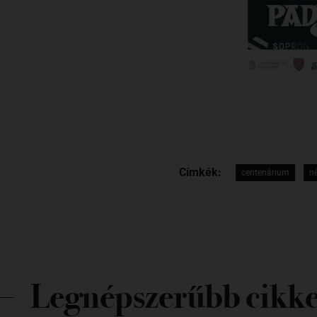
Címkék:
centenárium
n
Legnépszerűbb cikk