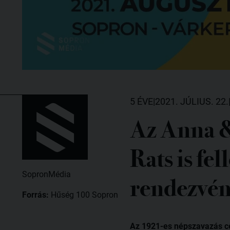
5 ÉVE
|
2021. JÚLIUS. 22.
Az Anna &
Rats is fe
SopronMédia
rendezvén
Forrás:
Hűség 100 Sopron
Az 1921-es népszavazás c