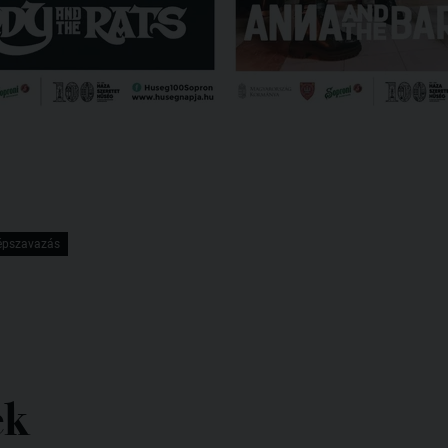
épszavazás
ek