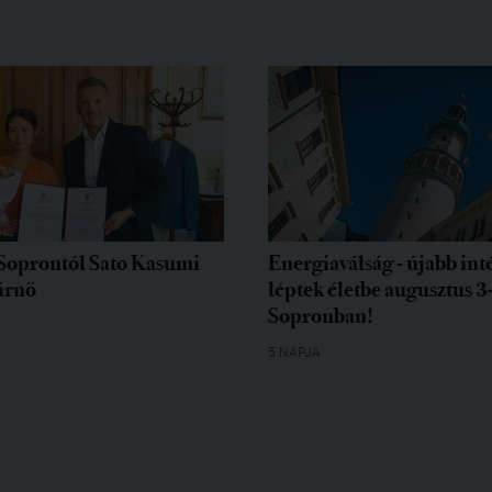
Soprontól Sato Kasumi
Energiaválság - újabb in
árnő
léptek életbe augusztus 3
Sopronban!
5 NAPJA