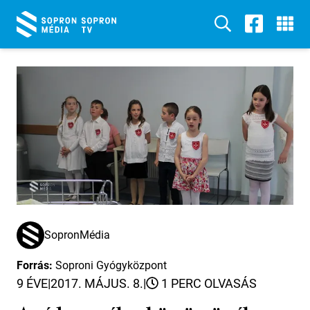
SopronMédia
Forrás:
Soproni Gyógyközpont
9 ÉVE
|
2017. MÁJUS. 8.
|
1 PERC OLVASÁS