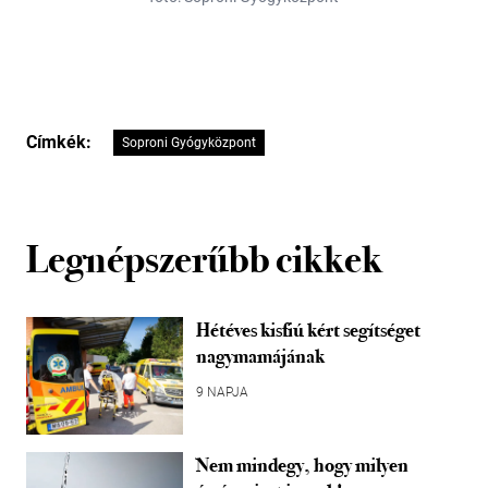
Címkék:
Soproni Gyógyközpont
Legnépszerűbb cikkek
Hétéves kisfiú kért segítséget
nagymamájának
9 NAPJA
Nem mindegy, hogy milyen