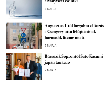
ásványvizet iszunk!
4 NAPJA
Augusztus 1-től forgalmi változás
a Csengery utca felújításának
harmadik üteme miatt
9 NAPJA
Búcsúzik Soprontól Sato Kasumi
japán tanárnő
7 NAPJA