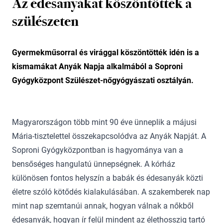
Az édesanyákat köszöntötték a
szülészeten
Gyermekműsorral és virággal köszöntötték idén is a
kismamákat Anyák Napja alkalmából a Soproni
Gyógyközpont Szülészet-nőgyógyászati osztályán.
Magyarországon több mint 90 éve ünneplik a májusi
Mária-tisztelettel összekapcsolódva az Anyák Napját. A
Soproni Gyógyközpontban is hagyománya van a
bensőséges hangulatú ünnepségnek. A kórház
különösen fontos helyszín a babák és édesanyák közti
életre szóló kötődés kialakulásában. A szakemberek nap
mint nap szemtanúi annak, hogyan válnak a nőkből
édesanyák, hogyan ír felül mindent az élethosszig tartó