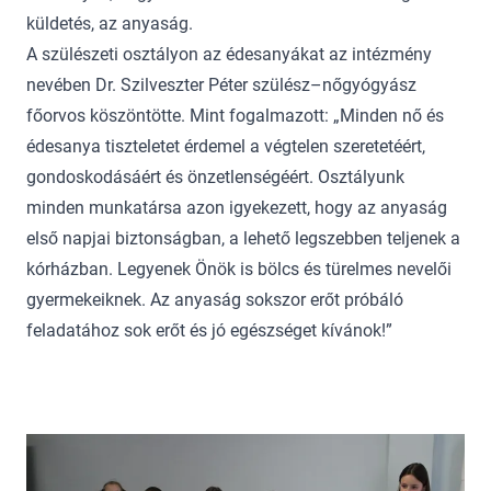
küldetés, az anyaság.
A szülészeti osztályon az édesanyákat az intézmény
nevében Dr. Szilveszter Péter szülész–nőgyógyász
főorvos köszöntötte. Mint fogalmazott: „Minden nő és
édesanya tiszteletet érdemel a végtelen szeretetéért,
gondoskodásáért és önzetlenségéért. Osztályunk
minden munkatársa azon igyekezett, hogy az anyaság
első napjai biztonságban, a lehető legszebben teljenek a
kórházban. Legyenek Önök is bölcs és türelmes nevelői
gyermekeiknek. Az anyaság sokszor erőt próbáló
feladatához sok erőt és jó egészséget kívánok!”