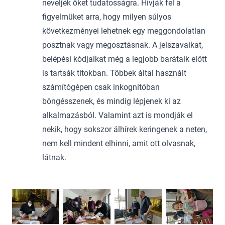
neveljék őket tudatosságra. Hívják fel a
figyelmüket arra, hogy milyen súlyos
következményei lehetnek egy meggondolatlan
posztnak vagy megosztásnak. A jelszavaikat,
belépési kódjaikat még a legjobb barátaik előtt
is tartsák titokban. Többek által használt
számítógépen csak inkognitóban
böngésszenek, és mindig lépjenek ki az
alkalmazásból. Valamint azt is mondják el
nekik, hogy sokszor álhírek keringenek a neten,
nem kell mindent elhinni, amit ott olvasnak,
látnak.