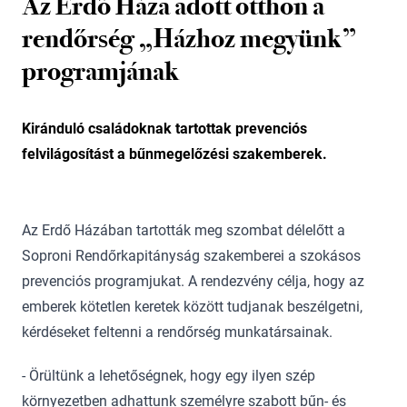
Az Erdő Háza adott otthon a
rendőrség „Házhoz megyünk”
programjának
Kiránduló családoknak tartottak prevenciós
felvilágosítást a bűnmegelőzési szakemberek.
Az Erdő Házában tartották meg szombat délelőtt a
Soproni Rendőrkapitányság szakemberei a szokásos
prevenciós programjukat. A rendezvény célja, hogy az
emberek kötetlen keretek között tudjanak beszélgetni,
kérdéseket feltenni a rendőrség munkatársainak.
- Örültünk a lehetőségnek, hogy egy ilyen szép
környezetben adhattunk személyre szabott bűn- és