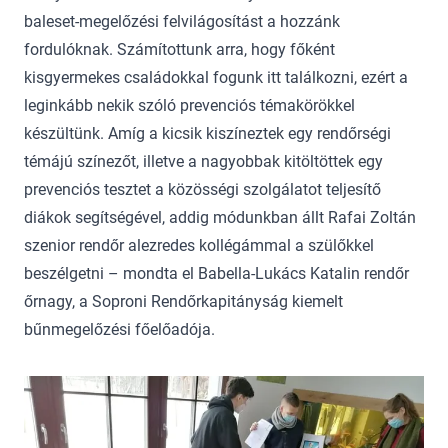
baleset-megelőzési felvilágosítást a hozzánk
fordulóknak. Számítottunk arra, hogy főként
kisgyermekes családokkal fogunk itt találkozni, ezért a
leginkább nekik szóló prevenciós témakörökkel
készültünk. Amíg a kicsik kiszíneztek egy rendőrségi
témájú színezőt, illetve a nagyobbak kitöltöttek egy
prevenciós tesztet a közösségi szolgálatot teljesítő
diákok segítségével, addig módunkban állt Rafai Zoltán
szenior rendőr alezredes kollégámmal a szülőkkel
beszélgetni – mondta el Babella-Lukács Katalin rendőr
őrnagy, a Soproni Rendőrkapitányság kiemelt
bűnmegelőzési főelőadója.