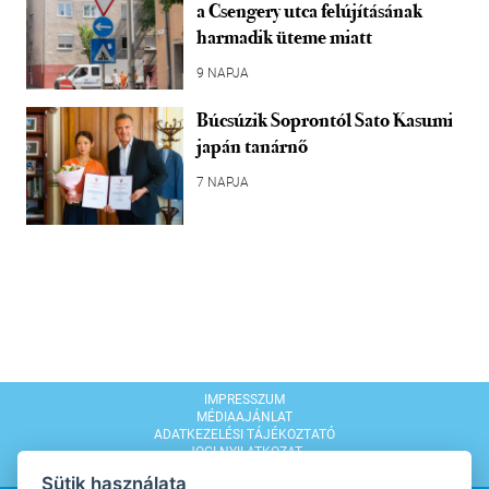
a Csengery utca felújításának
harmadik üteme miatt
9 NAPJA
Búcsúzik Soprontól Sato Kasumi
japán tanárnő
7 NAPJA
IMPRESSZUM
MÉDIAAJÁNLAT
ADATKEZELÉSI TÁJÉKOZTATÓ
JOGI NYILATKOZAT
MODERÁLÁSI SZABÁLYZAT
Sütik használata