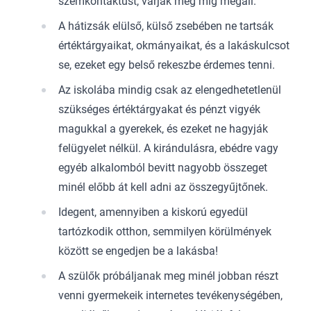
szemkontaktust, várják meg míg megáll.
A hátizsák elülső, külső zsebében ne tartsák
értéktárgyaikat, okmányaikat, és a lakáskulcsot
se, ezeket egy belső rekeszbe érdemes tenni.
Az iskolába mindig csak az elengedhetetlenül
szükséges értéktárgyakat és pénzt vigyék
magukkal a gyerekek, és ezeket ne hagyják
felügyelet nélkül. A kirándulásra, ebédre vagy
egyéb alkalomból bevitt nagyobb összeget
minél előbb át kell adni az összegyűjtőnek.
Idegent, amennyiben a kiskorú egyedül
tartózkodik otthon, semmilyen körülmények
között se engedjen be a lakásba!
A szülők próbáljanak meg minél jobban részt
venni gyermekeik internetes tevékenységében,