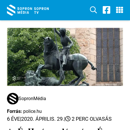
SopronMédia
Forrás:
police.hu
6 ÉVE
|
2020. ÁPRILIS. 29.
|
2 PERC OLVASÁS