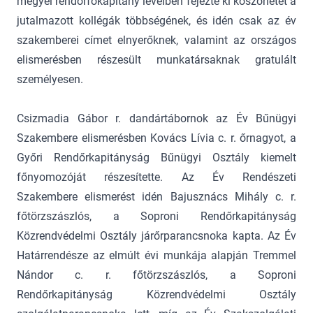
megyei rendőrfőkapitány levélben fejezte ki köszönetét a
jutalmazott kollégák többségének, és idén csak az év
szakemberei címet elnyerőknek, valamint az országos
elismerésben részesült munkatársaknak gratulált
személyesen.
Csizmadia Gábor r. dandártábornok az Év Bűnügyi
Szakembere elismerésben Kovács Lívia c. r. őrnagyot, a
Győri Rendőrkapitányság Bűnügyi Osztály kiemelt
főnyomozóját részesítette. Az Év Rendészeti
Szakembere elismerést idén Bajusznács Mihály c. r.
főtörzszászlós, a Soproni Rendőrkapitányság
Közrendvédelmi Osztály járőrparancsnoka kapta. Az Év
Határrendésze az elmúlt évi munkája alapján Tremmel
Nándor c. r. főtörzszászlós, a Soproni
Rendőrkapitányság Közrendvédelmi Osztály