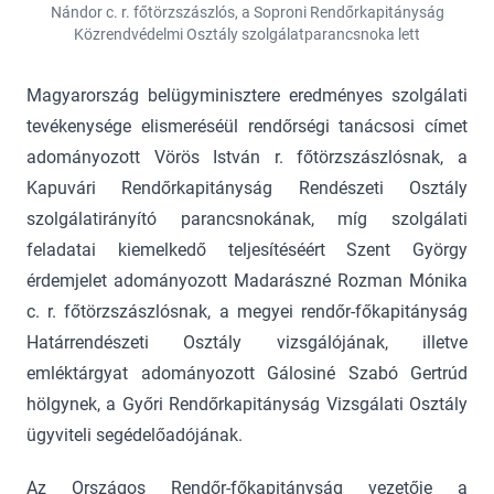
Nándor c. r. főtörzszászlós, a Soproni Rendőrkapitányság
Közrendvédelmi Osztály szolgálatparancsnoka lett
Magyarország belügyminisztere eredményes szolgálati
tevékenysége elismeréséül rendőrségi tanácsosi címet
adományozott Vörös István r. főtörzszászlósnak, a
Kapuvári Rendőrkapitányság Rendészeti Osztály
szolgálatirányító parancsnokának, míg szolgálati
feladatai kiemelkedő teljesítéséért Szent György
érdemjelet adományozott Madarászné Rozman Mónika
c. r. főtörzszászlósnak, a megyei rendőr-főkapitányság
Határrendészeti Osztály vizsgálójának, illetve
emléktárgyat adományozott Gálosiné Szabó Gertrúd
hölgynek, a Győri Rendőrkapitányság Vizsgálati Osztály
ügyviteli segédelőadójának.
Az Országos Rendőr-főkapitányság vezetője a