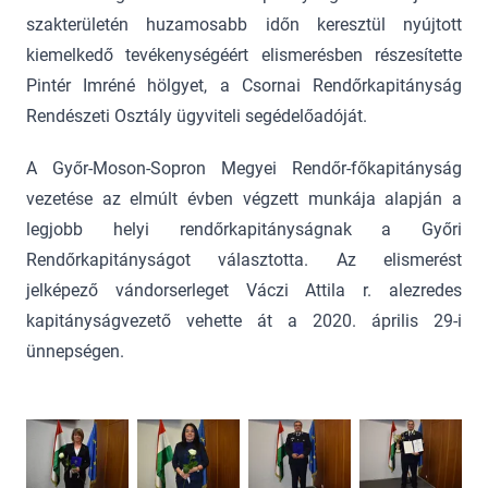
szakterületén huzamosabb időn keresztül nyújtott
kiemelkedő tevékenységéért elismerésben részesítette
Pintér Imréné hölgyet, a Csornai Rendőrkapitányság
Rendészeti Osztály ügyviteli segédelőadóját.
A Győr-Moson-Sopron Megyei Rendőr-főkapitányság
vezetése az elmúlt évben végzett munkája alapján a
legjobb helyi rendőrkapitányságnak a Győri
Rendőrkapitányságot választotta. Az elismerést
jelképező vándorserleget Váczi Attila r. alezredes
kapitányságvezető vehette át a 2020. április 29-i
ünnepségen.