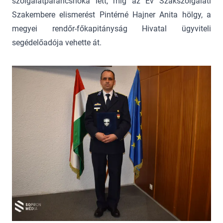
szolgálatparancsnoka lett, míg az Év Szakszolgálati
Szakembere elismerést Pintérné Hajner Anita hölgy, a
megyei rendőr-főkapitányság Hivatal ügyviteli
segédelőadója vehette át.