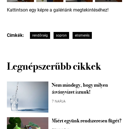
Kattintson egy képre a galériánk megtekintéséhez!
Címkék:
rendőrség
sopron
elismerés
Legnépszerűbb cikkek
Nem mindegy, hogy milyen
ásványvizet iszunk!
7 NAPJA
Miért együnk rendszeresen fügét?