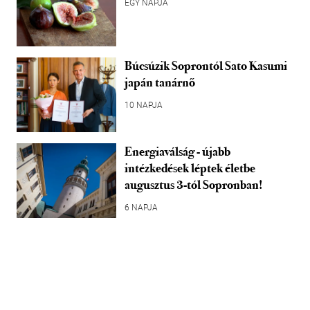
EGY NAPJA
Búcsúzik Soprontól Sato Kasumi
japán tanárnő
10 NAPJA
Energiaválság - újabb
intézkedések léptek életbe
augusztus 3-tól Sopronban!
6 NAPJA