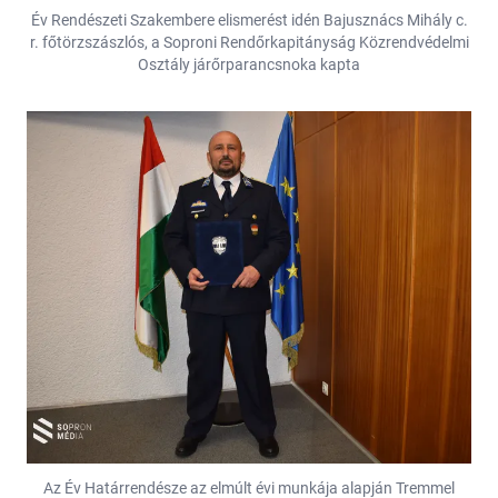
Év Rendészeti Szakembere elismerést idén Bajusznács Mihály c.
r. főtörzszászlós, a Soproni Rendőrkapitányság Közrendvédelmi
Osztály járőrparancsnoka kapta
Az Év Határrendésze az elmúlt évi munkája alapján Tremmel