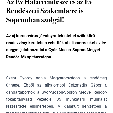
Az Év Határrendésze és az Év
Rendészeti Szakembere is
Sopronban szolgál!
Az új koronavírus-járványra tekintettel szűk körű
rendezvény keretében vehették át elismerésüket az év
megyei jutalmazottai a Győr-Moson-Sopron Megyei
Rendőr-főkapitányságon.
Szent György napja Magyarországon a rendőrség
ünnepe. Ebből az alkalomból Csizmadia Gábor r.
dandártábornok, a Győr-Moson-Sopron Megyei Rendőr-
főkapitányság vezetője 35 munkatárs munkáját
részesítette elismerésben. A kialakult helyzetben a