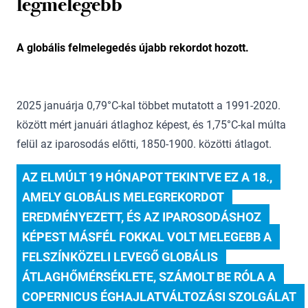
legmelegebb
A globális felmelegedés újabb rekordot hozott.
2025 januárja 0,79°C-kal többet mutatott a 1991-2020.
között mért januári átlaghoz képest, és 1,75°C-kal múlta
felül az iparosodás előtti, 1850-1900. közötti átlagot.
AZ ELMÚLT 19 HÓNAPOT TEKINTVE EZ A 18., 
AMELY GLOBÁLIS MELEGREKORDOT 
EREDMÉNYEZETT, ÉS AZ IPAROSODÁSHOZ 
KÉPEST MÁSFÉL FOKKAL VOLT MELEGEBB A 
FELSZÍNKÖZELI LEVEGŐ GLOBÁLIS 
ÁTLAGHŐMÉRSÉKLETE, SZÁMOLT BE RÓLA A 
COPERNICUS ÉGHAJLATVÁLTOZÁSI SZOLGÁLAT 