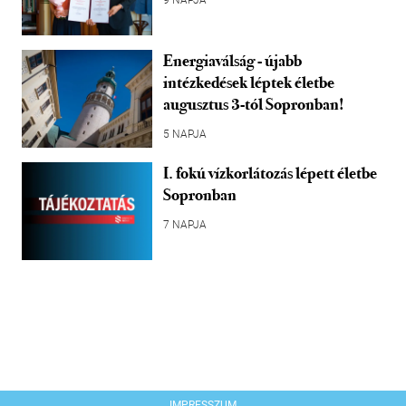
Energiaválság - újabb
intézkedések léptek életbe
augusztus 3-tól Sopronban!
5 NAPJA
I. fokú vízkorlátozás lépett életbe
Sopronban
7 NAPJA
IMPRESSZUM