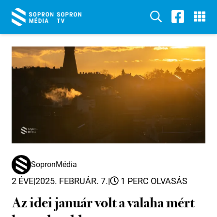
SopronMédia
2 ÉVE
|
2025. FEBRUÁR. 7.
|
1 PERC OLVASÁS
Az idei január volt a valaha mért