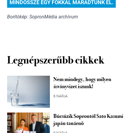
MINDÖSSZE EGY FOKKAL MARADTUNK EL.
Borítókép: SopronMédia archívum
Legnépszerűbb cikkek
Nem mindegy, hogy milyen
ásványvizet iszunk!
6 NAPJA
Búcsúzik Soprontól Sato Kasumi
japán tanárnő
9 NAPJA