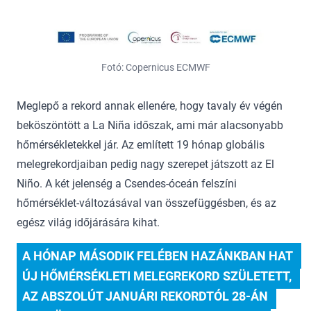
Fotó: Copernicus ECMWF
Meglepő a rekord annak ellenére, hogy tavaly év végén
beköszöntött a La Niña időszak, ami már alacsonyabb
hőmérsékletekkel jár. Az említett 19 hónap globális
melegrekordjaiban pedig nagy szerepet játszott az El
Niño. A két jelenség a Csendes-óceán felszíni
hőmérséklet-változásával van összefüggésben, és az
egész világ időjárására kihat.
A HÓNAP MÁSODIK FELÉBEN HAZÁNKBAN HAT 
ÚJ HŐMÉRSÉKLETI MELEGREKORD SZÜLETETT, 
AZ ABSZOLÚT JANUÁRI REKORDTÓL 28-ÁN 