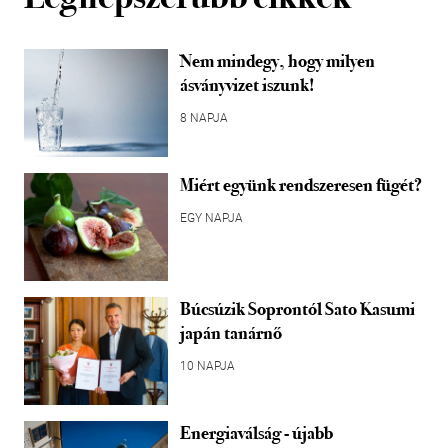
Nem mindegy, hogy milyen
ásványvizet iszunk!
8 NAPJA
Miért együnk rendszeresen fügét?
EGY NAPJA
Búcsúzik Soprontól Sato Kasumi
japán tanárnő
10 NAPJA
Energiaválság - újabb