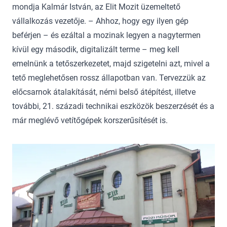
mondja Kalmár István, az Elit Mozit üzemeltető
vállalkozás vezetője. – Ahhoz, hogy egy ilyen gép
beférjen – és ezáltal a mozinak legyen a nagytermen
kívül egy második, digitalizált terme – meg kell
emelnünk a tetőszerkezetet, majd szigetelni azt, mivel a
tető meglehetősen rossz állapotban van. Tervezzük az
előcsarnok átalakítását, némi belső átépítést, illetve
további, 21. századi technikai eszközök beszerzését és a
már meglévő vetítőgépek korszerűsítését is.