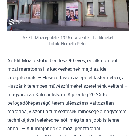
Az Elit Mozi épülete, 1926 óta vetítik itt a filmeket
fotók: Németh Péter
Az Elit Mozi októberben lesz 90 éves, ez alkalomból
mozi maratonnal is kedveskednek majd az ide
látogatóknak. – Hosszú távon az épület kistermében, a
Huszárik teremben művészfilmeket szeretnénk vetíteni –
magyarázza Kalmár István. A jelenleg 20-25 fő
befogadóképességű terem ülésszáma változatlan
maradna, viszont a filmvetítések minősége a nagyterem
technikájával vetekedne, sőt, még talán jobb is lenne
annál. – A filmrajongók a mozi pénztáránál