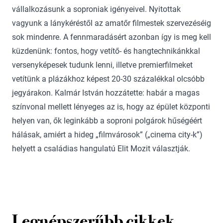
vállalkozásunk a soproniak igényeivel. Nyitottak
vagyunk a lánykéréstől az amatőr filmestek szervezéséig
sok mindenre. A fennmaradásért azonban így is meg kell
küzdenünk: fontos, hogy vetítő- és hangtechnikánkkal
versenyképesek tudunk lenni, illetve premierfilmeket
vetítünk a plázákhoz képest 20-30 százalékkal olcsóbb
jegyárakon. Kalmár István hozzátette: habár a magas
színvonal mellett lényeges az is, hogy az épület központi
helyen van, ők leginkább a soproni polgárok hűségéért
hálásak, amiért a hideg „filmvárosok” („cinema city-k”)
helyett a családias hangulatú Elit Mozit választják.
Legnépszerűbb cikkek