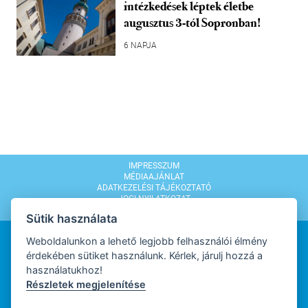
intézkedések léptek életbe
augusztus 3-tól Sopronban!
6 NAPJA
IMPRESSZUM
MÉDIAAJÁNLAT
ADATKEZELÉSI TÁJÉKOZTATÓ
JOGI NYILATKOZAT
MODERÁLÁSI SZABÁLYZAT
Sütik használata
Weboldalunkon a lehető legjobb felhasználói élmény
érdekében sütiket használunk. Kérlek, járulj hozzá a
használatukhoz!
Részletek megjelenítése
WEBDESIGN