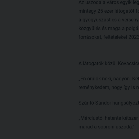
Az uszoda a város egyik leg
mintegy 25 ezer látogatót f
a gyógyúszást és a versenysp
közgyűlés és maga a polgár
forrásokat, feltételeket 202
A látogatók közül Kovacsic
„Én örülök neki, nagyon. Két
reménykedem, hogy így is 
Szántó Sándor hangsúlyozt
„Márciustól hetente kétszer 
marad a soproni uszoda.”