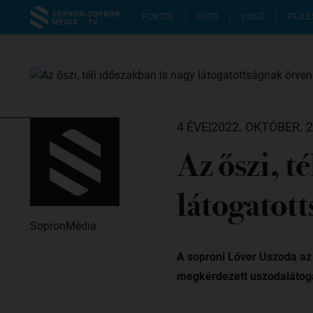
FONTOS
FOTÓ
VIDEÓ
FEJLE
4 ÉVE
|
2022. OKTÓBER. 2
Az őszi, t
látogatot
SopronMédia
A soproni Lőver Uszoda az 
megkérdezett uszodalátoga