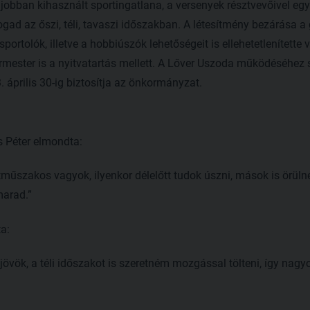
jobban kihasznált sportingatlana, a versenyek résztvevőivel eg
ogad az őszi, téli, tavaszi időszakban. A létesítmény bezárása 
ortolók, illetve a hobbiúszók lehetőségeit is ellehetetlenítette v
mester is a nyitvatartás mellett. A Lőver Uszoda működéséhez
3. április 30-ig biztosítja az önkormányzat.
s Péter elmondta:
műszakos vagyok, ilyenkor délelőtt tudok úszni, mások is örülnek
marad.”
a:
jövök, a téli időszakot is szeretném mozgással tölteni, így nagy