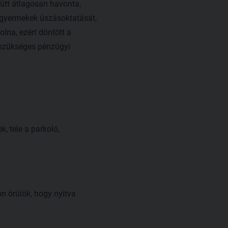
yütt átlagosan havonta,
a gyermekek úszásoktatását,
olna, ezért döntött a
 szükséges pénzügyi
, tele a parkoló,
on örülök, hogy nyitva