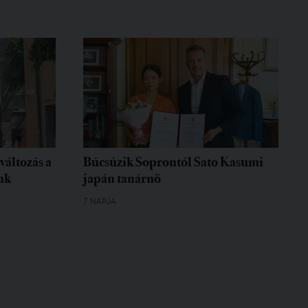
változás a
Búcsúzik Soprontól Sato Kasumi
ak
japán tanárnő
7 NAPJA