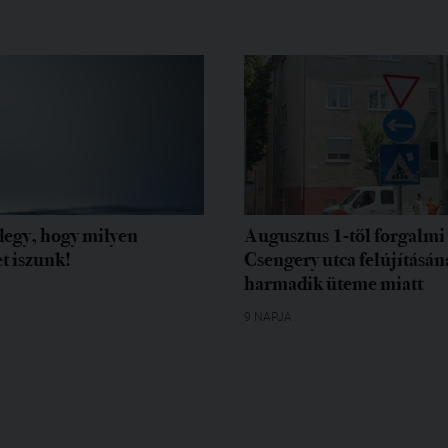
egy, hogy milyen
Augusztus 1-től forgalmi 
t iszunk!
Csengery utca felújításán
harmadik üteme miatt
9 NAPJA