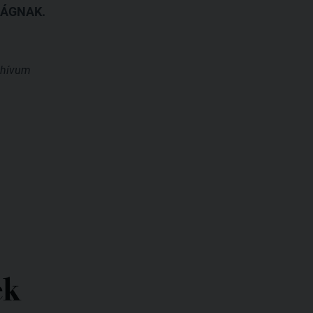
ÁGNAK.
chívum
ek