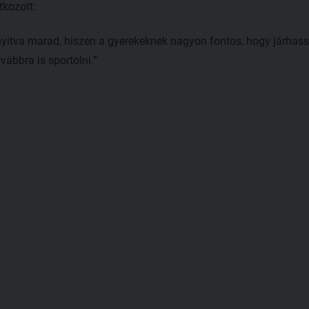
tkozott:
nyitva marad, hiszen a gyerekeknek nagyon fontos, hogy járha
ábbra is sportolni.”