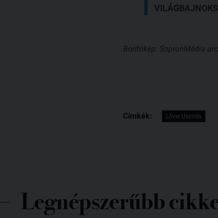
VILÁGBAJNOKS
Borítókép: SopronMédia ar
Címkék:
Lőver Uszoda
Legnépszerűbb cikk