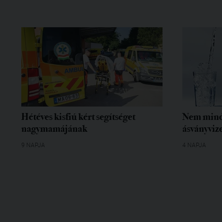
Hétéves kisfiú kért segítséget
Nem mind
nagymamájának
ásványvize
9 NAPJA
4 NAPJA