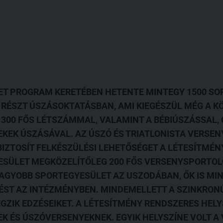
ET PROGRAM KERETÉBEN HETENTE MINTEGY 1500 SOP
RÉSZT ÚSZÁSOKTATÁSBAN, AMI KIEGÉSZÜL MÉG A K
 300 FŐS LÉTSZÁMMAL, VALAMINT A BÉBIÚSZÁSSAL,
KEK ÚSZÁSÁVAL. AZ ÚSZÓ ÉS TRIATLONISTA VERSE
BIZTOSÍT FELKÉSZÜLÉSI LEHETŐSÉGET A LÉTESÍTMÉNY
YESÜLET MEGKÖZELÍTŐLEG 200 FŐS VERSENYSPORTOL
AGYOBB SPORTEGYESÜLET AZ USZODÁBAN, ŐK IS MI
ÉST AZ INTÉZMÉNYBEN. MINDEMELLETT A SZINKRONÚ
ZIK EDZÉSEIKET. A LÉTESÍTMÉNY RENDSZERES HELY
K ÉS ÚSZÓVERSENYEKNEK.
EGYIK HELYSZÍNE VOLT A 