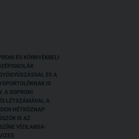
RONI ÉS KÖRNYÉKBELI
ÖZÉPISKOLÁK
 GYÓGYÚSZÁSSAL ÉS A
NYSPORTOLÓKNAK IS
. A SOPRONI
ÓI LÉTSZÁMÁVAL A
NDEN HÉTKÖZNAP
SZÓK IS AZ
SZÍNE VÍZILABDA-
VIZES