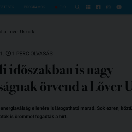
PROGRAMOK
SZTÉSEK
ÉLŐ
1.
|
1 PERC OLVASÁS
éli időszakban is nagy
tságnak örvend a Lőver 
energiaválság ellenére is látogatható marad. Sok ezren, köztü
tók is örömmel fogadták a hírt.