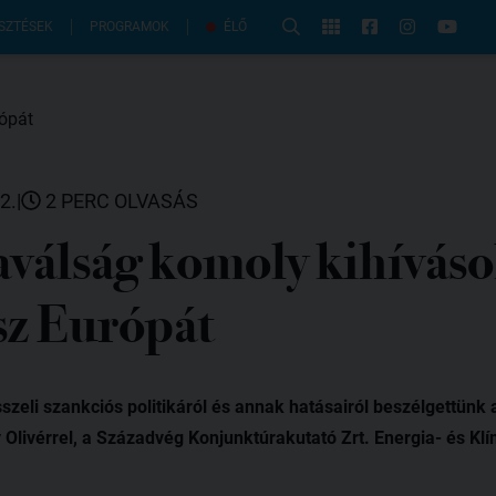
PROGRAMOK
SZTÉSEK
ÉLŐ
2.
|
2 PERC OLVASÁS
aválság komoly kihíváso
ész Európát
sszeli szankciós politikáról és annak hatásairól beszélgettünk
Olivérrel, a Századvég Konjunktúrakutató Zrt. Energia- és Klí