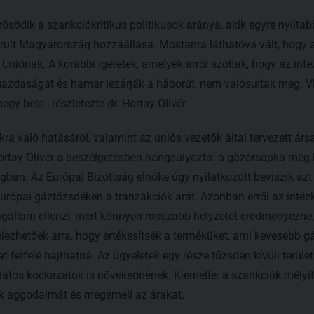
ősödik a szankciókritikus politikusok aránya, akik egyre nyíltab
rult Magyarország hozzáállása. Mostanra láthatóvá vált, hogy 
 Uniónak. A korábbi ígéretek, amelyek arról szóltak, hogy az int
azdaságát és hamar lezárják a háborút, nem valósultak meg. Vi
y bele - részletezte dr. Hortay Olivér.
ra való hatásáról, valamint az uniós vezetők által tervezett árs
 Hortay Olivér a beszélgetésben hangsúlyozta: a gázársapka még 
an. Az Európai Bizottság elnöke úgy nyilatkozott beviszik azt 
urópai gáztőzsdéken a tranzakciók árát. Azonban erről az intéz
agállam ellenzi, mert könnyen rosszabb helyzetet eredményezne
lezhetőek arra, hogy értékesítsék a terméküket, ami kevesebb 
felfelé hajthatná. Az ügyeletek egy része tőzsdén kívüli terület
latos kockázatok is növekednének. Kiemelte: a szankciók mélyí
lők aggodalmát és megemeli az árakat.