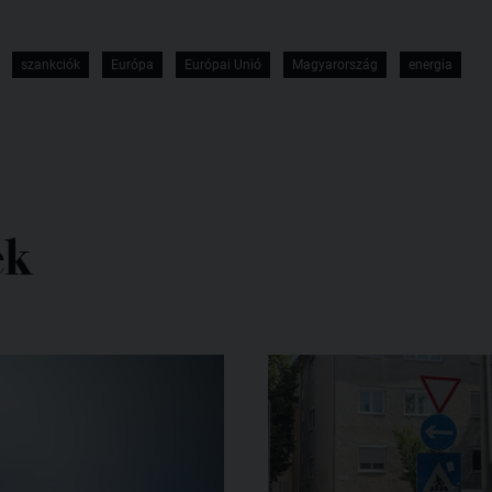
szankciók
Európa
Európai Unió
Magyarország
energia
ek