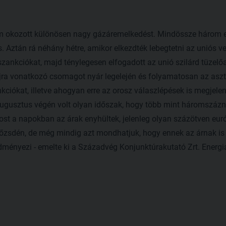
okozott különösen nagy gázáremelkedést. Mindössze három e
. Aztán rá néhány hétre, amikor elkezdték lebegtetni az uniós v
 szankciókat, majd ténylegesen elfogadott az unió szilárd tüze
jra vonatkozó csomagot nyár legelején és folyamatosan az aszta
kciókat, illetve ahogyan erre az orosz válaszlépések is megjelen
ugusztus végén volt olyan időszak, hogy több mint háromszázneg
st a napokban az árak enyhültek, jelenleg olyan százötven eu
zsdén, de még mindig azt mondhatjuk, hogy ennek az árnak is k
dményezi - emelte ki a Századvég Konjunktúrakutató Zrt. Energia