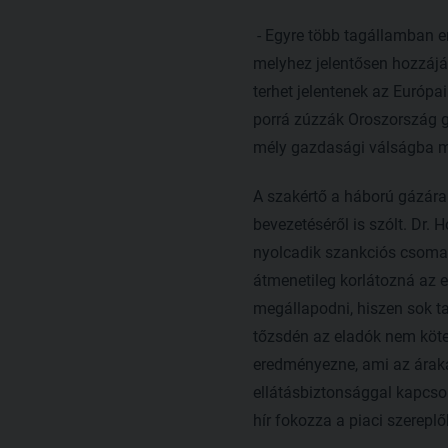
- Egyre több tagállamban er
melyhez jelentősen hozzájá
terhet jelentenek az Európai
porrá zúzzák Oroszország g
mély gazdasági válságba meg
A szakértő a háború gázárak
bevezetéséről is szólt. Dr.
nyolcadik szankciós csomagb
átmenetileg korlátozná az e
megállapodni, hiszen sok t
tőzsdén az eladók nem köte
eredményezne, ami az árakat 
ellátásbiztonsággal kapcso
hír fokozza a piaci szerep