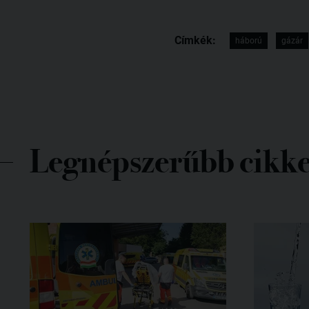
Címkék:
háború
gázár
Legnépszerűbb cikk