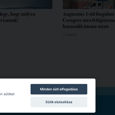
egy, hogy milyen
Augusztus 1-től forgalmi 
t iszunk!
Csengery utca felújításán
harmadik üteme miatt
11 NAPJA
Minden süti elfogadása
TKOZAT
|
MODERÁLÁSI SZABÁLYZAT
n sütiket
Sütik elutasítása