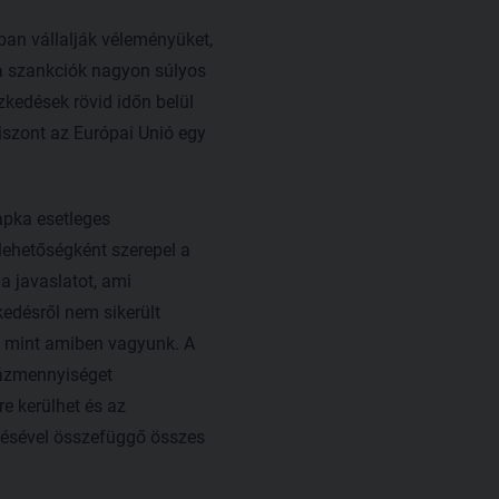
ban vállalják véleményüket,
a szankciók nagyon súlyos
ézkedések rövid időn belül
szont az Európai Unió egy
apka esetleges
lehetőségként szerepel a
a javaslatot, ami
kedésről nem sikerült
, mint amiben vagyunk. A
gázmennyiséget
re kerülhet és az
tésével összefüggő összes