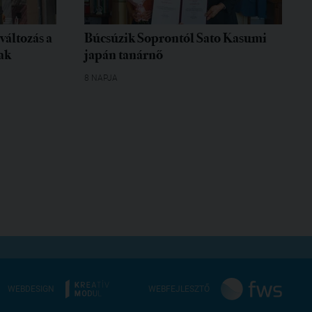
változás a
Búcsúzik Soprontól Sato Kasumi
ak
japán tanárnő
8 NAPJA
WEBDESIGN
WEBFEJLESZTŐ