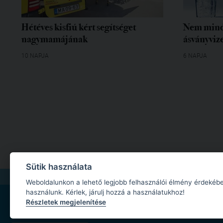
Hétéves kisfiú kért segítséget
Nem mind
nagymamájának
ásványvize
10 NAPJA
6 NAPJA
Sütik használata
IMPRESSZUM
|
MÉDIAAJÁNLAT
|
ADATKEZELÉSI TÁJÉKOZTATÓ
|
JOGI NYILA
Weboldalunkon a lehető legjobb felhasználói élmény érdekébe
használunk. Kérlek, járulj hozzá a használatukhoz!
Részletek megjelenítése