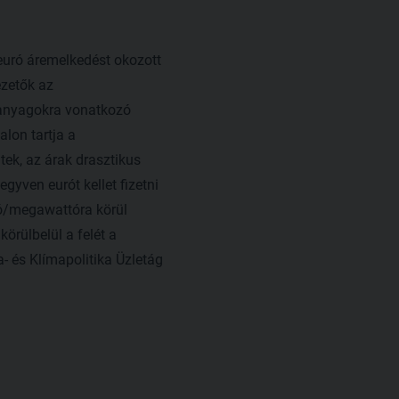
uró áremelkedést okozott
ezetők az
lőanyagokra vonatkozó
lon tartja a
tek, az árak drasztikus
yven eurót kellet fizetni
ró/megawattóra körül
örülbelül a felét a
- és Klímapolitika Üzletág