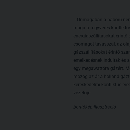
- Önmagában a háború nem 
maga a fegyveres konfliktus
energiaszállításokat érintő
csomagot tavasszal, az ola
gázszállításokat érintő szan
emelkedésnek indultak és a
egy megawattóra gázért. Mo
mozog az ár a holland gáztő
kereskedelmi konfliktus ere
vezetője.
borítókép:illusztráció