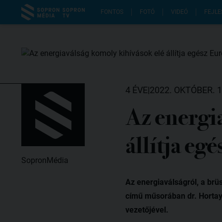
FONTOS
FOTÓ
VIDEÓ
FEJLE
4 ÉVE
|
2022. OKTÓBER. 1
Az energi
állítja eg
SopronMédia
Az energiaválságról, a brü
című műsorában dr. Hortay 
vezetőjével.