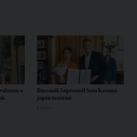
változás a
Búcsúzik Soprontól Sato Kasumi
ak
japán tanárnő
8 NAPJA