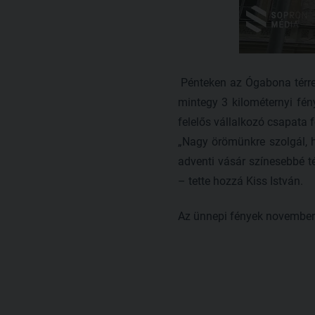
Pénteken az Ógabona térre 
mintegy 3 kilométernyi fény
felelős vállalkozó csapata 
„Nagy örömünkre szolgál, h
adventi vásár színesebbé t
– tette hozzá Kiss István.
Az ünnepi fények november 