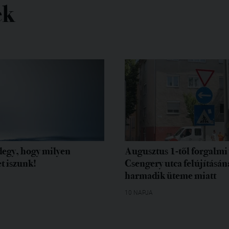
ek
egy, hogy milyen
Augusztus 1-től forgalmi 
t iszunk!
Csengery utca felújításán
harmadik üteme miatt
10 NAPJA