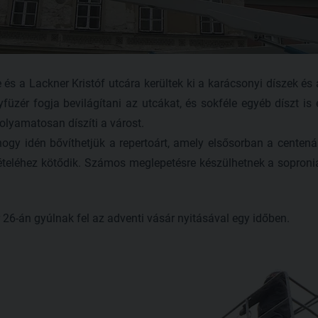
és a Lackner Kristóf utcára kerültek ki a karácsonyi díszek és
füzér fogja bevilágítani az utcákat, és sokféle egyéb díszt is e
folyamatosan díszíti a várost.
ogy idén bővíthetjük a repertoárt, amely elsősorban a centenár
ételéhez kötődik. Számos meglepetésre készülhetnek a sopronia
26-án gyúlnak fel az adventi vásár nyitásával egy időben.