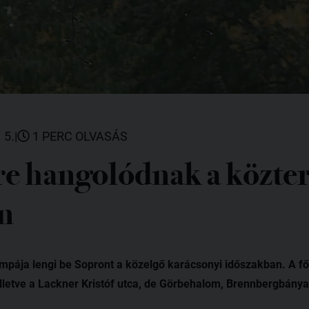
 5.
|
1 PERC OLVASÁS
e hangolódnak a közte
n
mpája lengi be Sopront a közelgő karácsonyi időszakban. A főb
illetve a Lackner Kristóf utca, de Görbehalom, Brennbergbánya