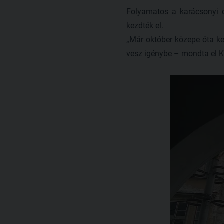
Folyamatos a karácsonyi d
kezdték el.
„Már október közepe óta ker
vesz igénybe – mondta el K