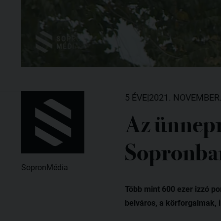
5 ÉVE
|
2021. NOVEMBER.
Az ünnepr
Sopronba
SopronMédia
Több mint 600 ezer izzó po
belváros, a körforgalmak, 