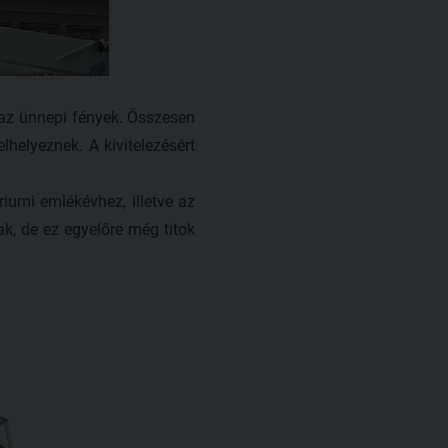
 az ünnepi fények. Összesen
lhelyeznek. A kivitelezésért
iumi emlékévhez, illetve az
k, de ez egyelőre még titok