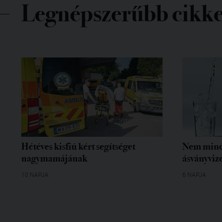
Legnépszerűbb cikk
Hétéves kisfiú kért segítséget
Nem mind
nagymamájának
ásványvize
10 NAPJA
6 NAPJA