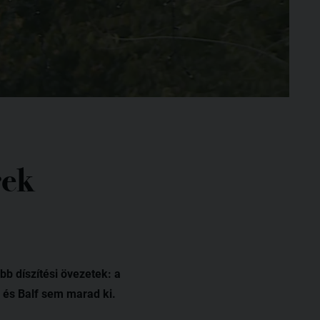
rek
b díszítési övezetek: a
 és Balf sem marad ki.