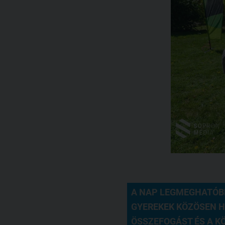
A NAP LEGMEGHATÓBB 
GYEREKEK KÖZÖSEN HE
ÖSSZEFOGÁST ÉS A K