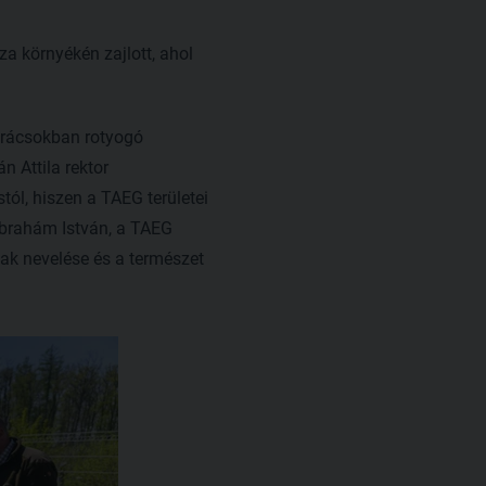
a környékén zajlott, ahol
grácsokban rotyogó
n Attila rektor
ól, hiszen a TAEG területei
 Ábrahám István, a TAEG
nak nevelése és a természet