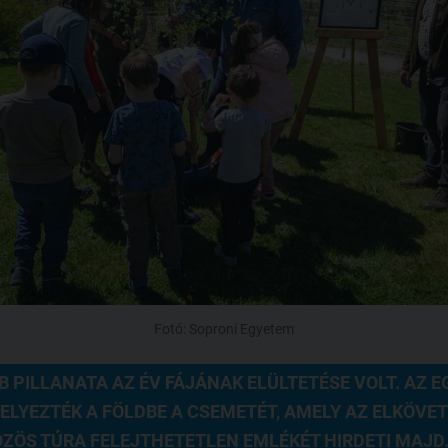
Fotó: Soproni Egyetem
PILLANATA AZ ÉV FÁJÁNAK ELÜLTETÉSE VOLT. AZ EG
LYEZTÉK A FÖLDBE A CSEMETÉT, AMELY AZ ELKÖVET
ÖZÖS TÚRA FELEJTHETETLEN EMLÉKÉT HIRDETI MAJD