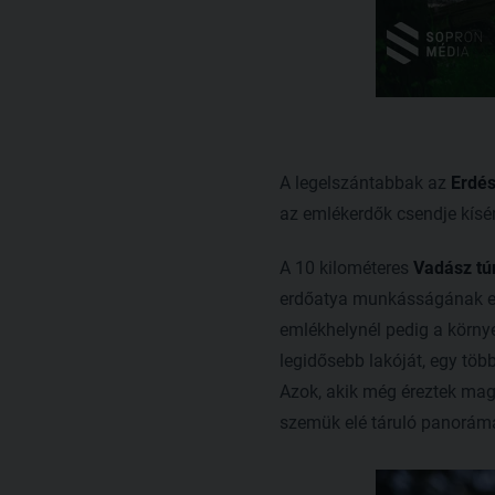
A legelszántabbak az
Erdés
az emlékerdők csendje kísér
A 10 kilométeres
Vadász tú
erdőatya munkásságának eml
emlékhelynél pedig a környé
legidősebb lakóját, egy több
Azok, akik még éreztek mag
szemük elé táruló panoráma