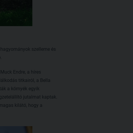
mi hagyományok szelleme és
.
 Muck Endre, a híres
odás titkairól, a Bella
ták a környék egyik
gzetelállító jutalmat kaptak.
magas kilátó, hogy a