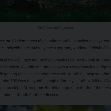
Fotó: Soproni Egyetem
z túra
13 kilométeres távját választották. Lépteiket az egyete
te, mélyebb betekintést nyerve a soproni „waldenos” életérzésbe
ra
résztvevői igazi időutazáson vettek részt. Az útvonal érintette
ékhelyét. A vadászati tanösvényen a szakemberek a vadgazdálk
k gazdag régészeti leleteiről meséltek. A túrázók megcsodálhat
 mint 500 éves tölgyóriást, majd a Várhely-kilátóhoz felérve léle
ukban elég erőt, megmászhatták a napokban átadott 14 méter 
 minden fáradtságot feledtessen.