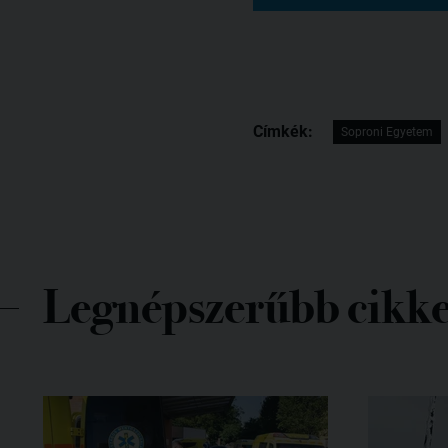
Címkék:
Soproni Egyetem
Legnépszerűbb cikk