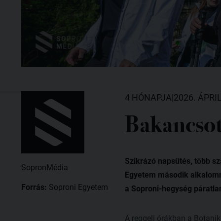
4 HÓNAPJA
|
2026. ÁPRIL
Bakancsot
Szikrázó napsütés, több sz
SopronMédia
Egyetem második alkalomm
Forrás:
Soproni Egyetem
a Soproni-hegység páratlan
A reggeli órákban a Botanik