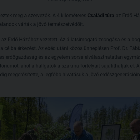
keztek meg a szervezők. A 4 kilométeres
Családi túra
az Erdő Ház
kalandok várták a jövő természetvédőit.
t az Erdő Házához vezetett. Az állatsimogató zsongása és a bo
e a célba érkezést. Az ebéd utáni közös ünneplésen Prof. Dr. Fábiá
es erdőgazdaság és az egyetem sorsa elválaszthatatlan egymást
atóriumot, ahol a hallgatók a szakma fortélyait sajátíthatják el.
dig megerősítette, a legfőbb hivatásuk a jövő erdészgenerációi