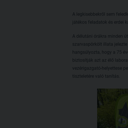
A legkisebbekről sem feled
játékos feladatok és erdei 
A délutáni órákra minden ú
szarvaspörkölt illata jelezt
hangsúlyozta, hogy a 75 év
biztosítják azt az élő labor
vezérigazgató-helyettese pe
tiszteletére való tanítás.