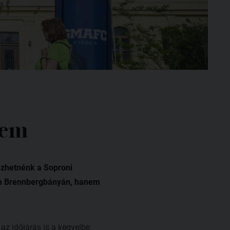
tem
mezhetnénk a Soproni
em Brennbergbányán, hanem
az időjárás is a kegyeibe