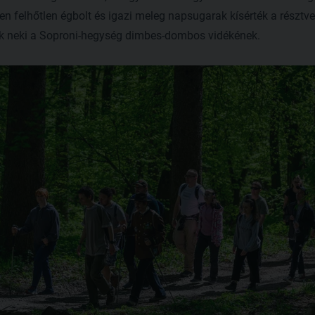
en felhőtlen égbolt és igazi meleg napsugarak kísérték a résztv
k neki a Soproni-hegység dimbes-dombos vidékének.