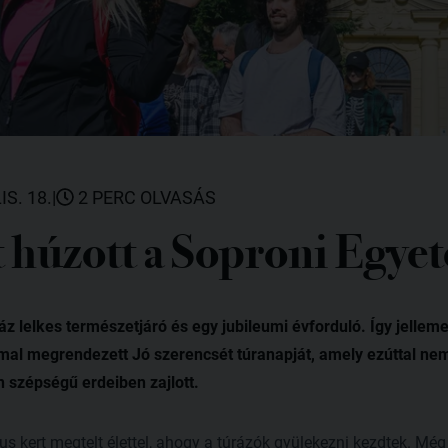
IS. 18.
|
2 PERC OLVASÁS
 húzott a Soproni Egye
áz lelkes természetjáró és egy jubileumi évforduló. Így jelle
al megrendezett Jó szerencsét túranapját, amely ezúttal n
 szépségű erdeiben zajlott.
us kert megtelt élettel, ahogy a túrázók gyülekezni kezdtek. Még 