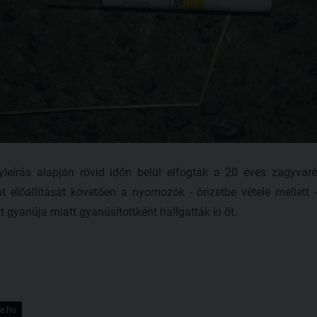
leírás alapján rövid időn belül elfogták a 20 éves zagyvaré
 előállítását követően a nyomozók - őrizetbe vétele mellett -
gyanúja miatt gyanúsítottként hallgatták ki őt.
ce.hu