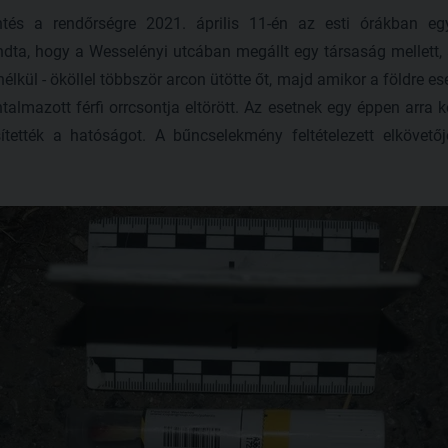
ntés a rendőrségre 2021. április 11-én az esti órákban eg
dta, hogy a Wesselényi utcában megállt egy társaság mellett, 
lkül - ököllel többször arcon ütötte őt, majd amikor a földre ese
almazott férfi orrcsontja eltörött. Az esetnek egy éppen arra 
ítették a hatóságot. A bűncselekmény feltételezett elkövetőj