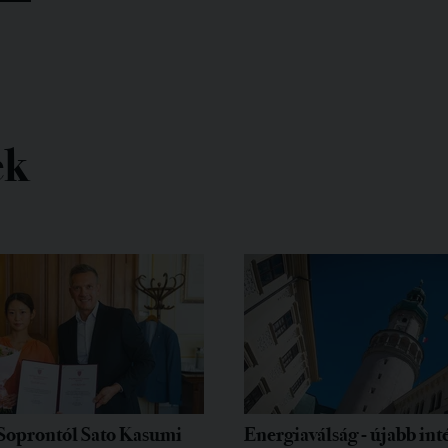
ek
Soprontól Sato Kasumi
Energiaválság - újabb in