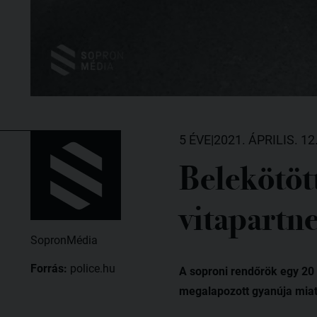
5 ÉVE
|
2021. ÁPRILIS. 12
Belekötött
vitapartne
SopronMédia
Forrás:
police.hu
A soproni rendőrök egy 20 é
megalapozott gyanúja miat