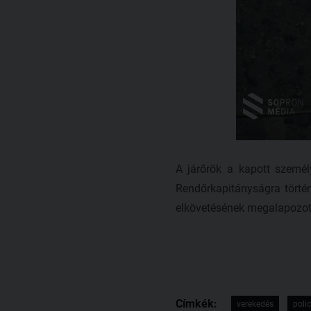
A járőrök a kapott személy
Rendőrkapitányságra történt
elkövetésének megalapozott 
Címkék:
verekedés
poli