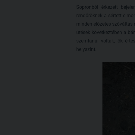
Sopronból érkezett bejele
rendőröknek a sértett elmon
minden előzetes szóváltás né
ütések következtében a bánt
szemtanúi voltak, ők értes
helyszínt.