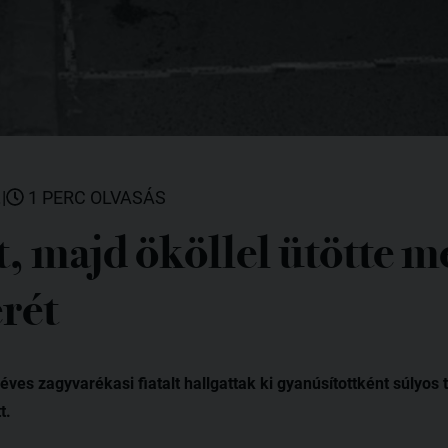
.
|
1 PERC OLVASÁS
, majd ököllel ütötte m
rét
ves zagyvarékasi fiatalt hallgattak ki gyanúsítottként súlyos 
t.