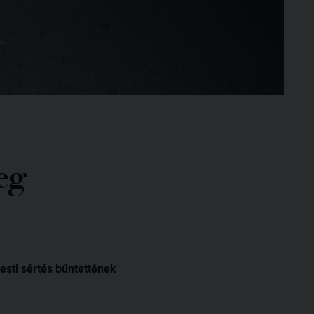
eg
testi sértés bűntettének