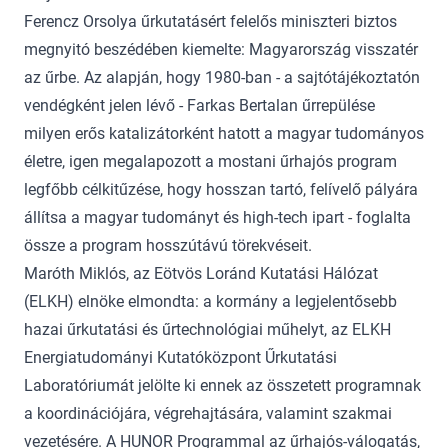
Ferencz Orsolya űrkutatásért felelős miniszteri biztos
megnyitó beszédében kiemelte: Magyarország visszatér
az űrbe. Az alapján, hogy 1980-ban - a sajtótájékoztatón
vendégként jelen lévő - Farkas Bertalan űrrepülése
milyen erős katalizátorként hatott a magyar tudományos
életre, igen megalapozott a mostani űrhajós program
legfőbb célkitűzése, hogy hosszan tartó, felívelő pályára
állítsa a magyar tudományt és high-tech ipart - foglalta
össze a program hosszútávú törekvéseit.
Maróth Miklós, az Eötvös Loránd Kutatási Hálózat
(ELKH) elnöke elmondta: a kormány a legjelentősebb
hazai űrkutatási és űrtechnológiai műhelyt, az ELKH
Energiatudományi Kutatóközpont Űrkutatási
Laboratóriumát jelölte ki ennek az összetett programnak
a koordinációjára, végrehajtására, valamint szakmai
vezetésére. A HUNOR Programmal az űrhajós-válogatás,