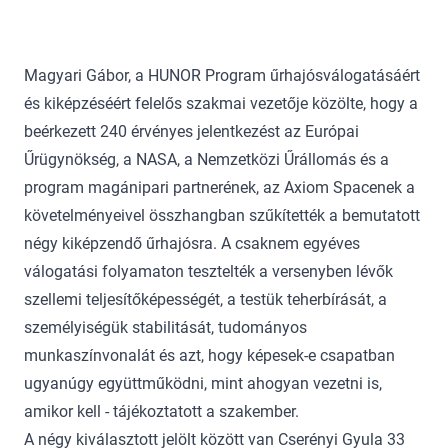
Magyari Gábor, a HUNOR Program űrhajósválogatásáért
és kiképzéséért felelős szakmai vezetője közölte, hogy a
beérkezett 240 érvényes jelentkezést az Európai
Űrügynökség, a NASA, a Nemzetközi Űrállomás és a
program magánipari partnerének, az Axiom Spacenek a
követelményeivel összhangban szűkítették a bemutatott
négy kiképzendő űrhajósra. A csaknem egyéves
válogatási folyamaton tesztelték a versenyben lévők
szellemi teljesítőképességét, a testük teherbírását, a
személyiségük stabilitását, tudományos
munkaszínvonalát és azt, hogy képesek-e csapatban
ugyanúgy együttműködni, mint ahogyan vezetni is,
amikor kell - tájékoztatott a szakember.
A négy kiválasztott jelölt között van Cserényi Gyula 33