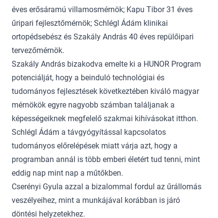
éves erősáramú villamosmérnök; Kapu Tibor 31 éves
űripari fejlesztőmérnök; Schlégl Ádám klinikai
ortopédsebész és Szakály András 40 éves repülőipari
tervezőmérnök.
Szakály András bizakodva emelte ki a HUNOR Program
potenciálját, hogy a beinduló technológiai és
tudományos fejlesztések következtében kiváló magyar
mérnökök egyre nagyobb számban találjanak a
képességeiknek megfelelő szakmai kihívásokat itthon.
Schlégl Ádám a távgyógyítással kapcsolatos
tudományos előrelépések miatt várja azt, hogy a
programban annál is több emberi életért tud tenni, mint
eddig nap mint nap a műtőkben.
Cserényi Gyula azzal a bizalommal fordul az űrállomás
veszélyeihez, mint a munkájával korábban is járó
döntési helyzetekhez.