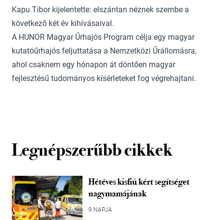
Kapu Tibor kijelentette: elszántan néznek szembe a
következő két év kihívásaival.
A HUNOR Magyar Űrhajós Program célja egy magyar
kutatóűrhajós feljuttatása a Nemzetközi Űrállomásra,
ahol csaknem egy hónapon át döntően magyar
fejlesztésű tudományos kísérleteket fog végrehajtani.
Legnépszerűbb cikkek
Hétéves kisfiú kért segítséget
nagymamájának
9 NAPJA