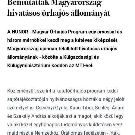
Bemutatták Magyarország
hivatásos űrhajós állományát
A HUNOR - Magyar Űrhajós Program egy orvossal és
három mérnökkel kezdi meg a kétéves kiképzését
Magyarország újonnan felállított hivatásos űrhajós
állományának - közölte a Külgazdasági és
Külügyminisztérium kedden az MTI-vel.
Közleményük szerint a kutatóűrhajós program keddi
sajtótájékoztatóján nyilvánosságra hozták a négy jelölt
személyét is. Cserényi Gyula, Kapu Tibor, Schlégl Ádám
és Szakály András alkotják azt a magot, akik közül egy
valaki közel egyhónapos tudományos küldetésen vesz
majd részt a Nemzetközi Űrállomás fedélzetén - írták.