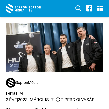
SopronMédia
Forrás:
MTI
3 ÉVE
|
2023. MÁRCIUS. 7.
|
2 PERC OLVASÁS