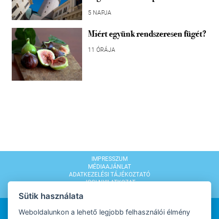
5 NAPJA
Miért együnk rendszeresen fügét?
11 ÓRÁJA
IMPRESSZUM
MÉDIAAJÁNLAT
ADATKEZELÉSI TÁJÉKOZTATÓ
JOGI NYILATKOZAT
MODERÁLÁSI SZABÁLYZAT
Sütik használata
Weboldalunkon a lehető legjobb felhasználói élmény