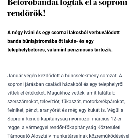
Betörőbandát fogtak el a soproni
rendőrök!
A négy iváni és egy csornai lakosból verbuválódott
banda bűnlajstromába öt lakás- és egy
telephelybetörés, valamint pénzmosás tartozik.
Január végén kezdődött a bűncselekmény-sorozat. A
soproni járásban családi házakból és egy telephelyről
vittek el értékeket. Magukhoz vették, amit találtak:
szerszámokat, televíziót, fűkaszát, motorkerékpárokat,
felniket, pénzt, aranyórát és még egy kukát is. Végül a
Soproni Rendőrkapitányság nyomozói március 12-én
reggel a vármegyei rendőr-főkapitányság Közterületi
Támogató Alosztály munkatársainak közreműködésével