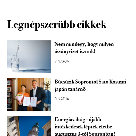
Legnépszerűbb cikkek
Nem mindegy, hogy milyen
ásványvizet iszunk!
7 NAPJA
Búcsúzik Soprontól Sato Kasumi
japán tanárnő
9 NAPJA
Energiaválság - újabb
intézkedések léptek életbe
augusztus 3-tól Sopronban!