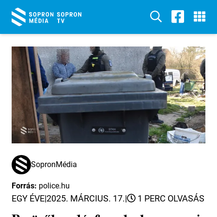
SopronMédia
Forrás:
police.hu
EGY ÉVE
|
2025. MÁRCIUS. 17.
|
1 PERC OLVASÁS