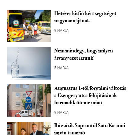
Hétéves kisfiú kért segítséget
nagymamájának
9 NAPJA
Nem mindegy, hogy milyen
ásványvizet iszunk!
5 NAPJA
Augusztus 1-től forgalmi változás
a Csengery utca felújításának
harmadik üteme miatt
9 NAPJA
Búcsúzik Soprontól Sato Kasumi
japán tanárnő