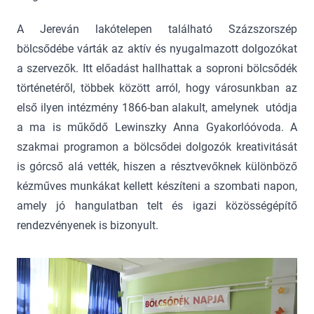
A Jereván lakótelepen található Százszorszép
bölcsődébe várták az aktív és nyugalmazott dolgozókat
a szervezők. Itt előadást hallhattak a soproni bölcsődék
történetéről, többek között arról, hogy városunkban az
első ilyen intézmény 1866-ban alakult, amelynek utódja
a ma is műkődő Lewinszky Anna Gyakorlóóvoda. A
szakmai programon a bölcsődei dolgozók kreativitását
is górcső alá vették, hiszen a résztvevőknek különböző
kézműves munkákat kellett készíteni a szombati napon,
amely jó hangulatban telt és igazi közösségépítő
rendezvényenek is bizonyult.