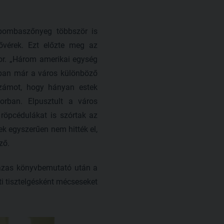
 bombaszőnyeg többször is
ővérek. Ezt előzte meg az
ndor. „Három amerikai egység
nban már a város különböző
számot, hogy hányan estek
orban. Elpusztult a város
 röpcédulákat is szórtak az
ek egyszerűen nem hitték el,
ző.
tházas könyvbemutató után a
ti tisztelgésként mécseseket