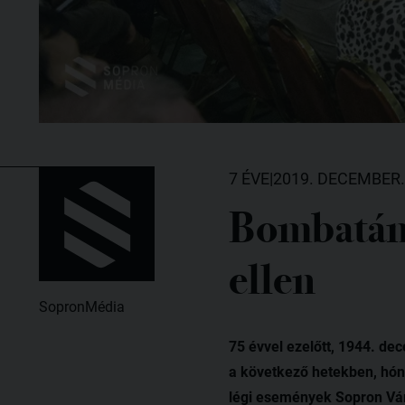
7 ÉVE
|
2019. DECEMBER.
Bombatám
ellen
SopronMédia
75 évvel ezelőtt, 1944. d
a következő hetekben, hóna
légi események Sopron Vá