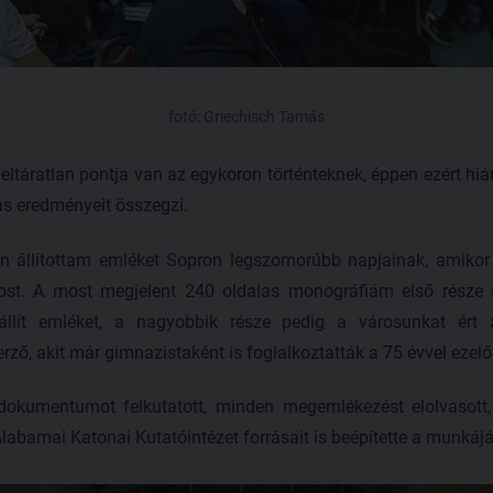
fotó: Griechisch Tamás
ltáratlan pontja van az egykoron történteknek, éppen ezért hiá
ás eredményeit összegzi.
n állítottam emléket Sopron legszomorúbb napjainak, amikor 
ost. A most megjelent 240 oldalas monográfiám első része 
llít emléket, a nagyobbik része pedig a városunkat ért 
rző, akit már gimnazistaként is foglalkoztatták a 75 évvel ezelőt
okumentumot felkutatott, minden megemlékezést elolvasott, a
Alabamai Katonai Kutatóintézet forrásait is beépítette a munkáj