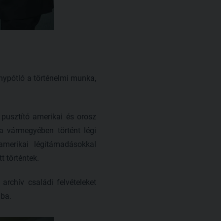
nypótló a történelmi munka,
pusztító amerikai és orosz
a vármegyében történt légi
amerikai légitámadásokkal
t történtek.
rchív családi felvételeket
ába.