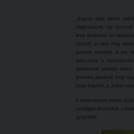
„Sopron ellen későn indu
megcsúszott, így pusztul
első, december 6-i légitáma
támadt, az első még valób
pontjait érintette. A ká
áldozatául a támadásokna
épületeinek jelentős része
amerikai gépekről, hogy fig
hogy Sopront, a „békés isko
A tudományos kutató bízik 
vendégek átvonultak a Deák 
gyújtottak.