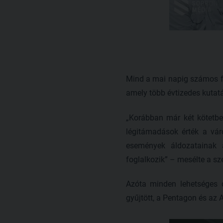
Mind a mai napig számos fe
amely több évtizedes kutat
„Korábban már két kötetbe
légitámadások érték a vár
események áldozatainak á
foglalkozik” – mesélte a sze
Azóta minden lehetséges d
gyűjtött, a Pentagon és az 