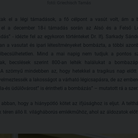
fotó: Griechisch Tamás
ltak el a légi támadások, a fő célpont a vasút volt, ám a
t el a december 18-i támadás során az Alsó és a Felső L
dás” - idézte fel az egykoron történteket Dr. Ifj. Sarkady Sá
an a vasutat és ipari létesítményeket bombázta, a többi azo
r felbecsülhetetlen. Mind a mai napig nem tudjuk a pontos 
k, becslések szerint 800-an lelték halálukat a bombazáp
. A szörnyű mindebben az, hogy hetekkel a tragikus nap előtt
yelmeztessék a lakosságot a várható légicsapásra, de az ember
la-és üdülővárost” is érintheti a bombázás” – mutatott rá a szer
abban, hogy a hiánypótló kötet az ifjúsághoz is eljut. A tel
téren álló II. világháborús emlékműhöz, ahol az áldozatok előt