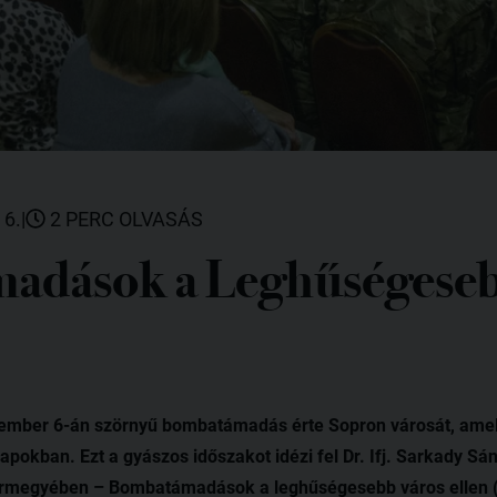
 6.
|
2 PERC OLVASÁS
adások a Leghűségeseb
ecember 6-án szörnyű bombatámadás érte Sopron városát, amel
pokban. Ezt a gyászos időszakot idézi fel Dr. Ifj. Sarkady S
rmegyében – Bombatámadások a leghűségesebb város ellen (