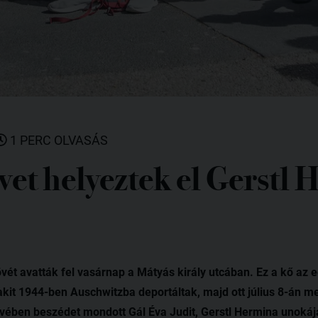
1 PERC OLVASÁS
vet helyeztek el Gerstl
ét avatták fel vasárnap a Mátyás király utcában. Ez a kő az eg
akit 1944-ben Auschwitzba deportáltak, majd ott július 8-án m
vében beszédet mondott Gál Éva Judit, Gerstl Hermina unokája