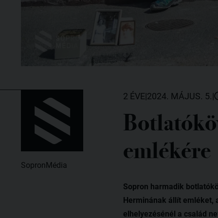
2 ÉVE
|
2024. MÁJUS. 5.
|
Botlatókö
emlékére
SopronMédia
Sopron harmadik botlatóköv
Herminának állít emléket, 
elhelyezésénél a család ne