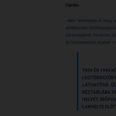
Ciprián.
- Nem feledhetjük el, hogy 
emlékeztetni kötelességünk
közösségének. Kívánom, ho
és összetartozás érzését –
1939 ÉS 1944 
LEGTÖBBSZÖR 
LÁTHATÓVÁ. G
RÉZTÁBLÁBA VÉ
HELYÉT, IDŐPO
LAKHELYE ELŐT