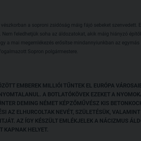
a vészkorban a soproni zsidóság máig fájó sebeket szenvedett. E
. Nem feledhetjük soha az áldozatokat, akik máig hiányzó épít
gy a mai megemlékezés erősítse mindannyiunkban az egymás irá
 fogalmazott Sopron polgármestere.
KÖZÖTT EMBEREK MILLIÓI TŰNTEK EL EURÓPA VÁROSAIB
NYOMTALANUL. A BOTLATÓKÖVEK EZEKET A NYOMOKA
ÜNTER DEMING NÉMET KÉPZŐMŰVÉSZ KIS BETONKOC
SI AZ ELHURCOLTAK NEVÉT, SZÜLETÉSÜK, VALAMIN
NTJÁT. AZ ÍGY KÉSZÜLT EMLÉKJELEK A NÁCIZMUS ÁL
T KAPNAK HELYET.