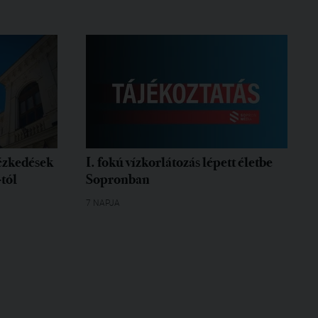
tézkedések
I. fokú vízkorlátozás lépett életbe
-tól
Sopronban
7 NAPJA