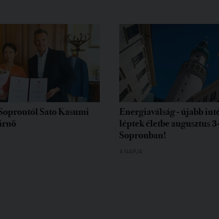
Soprontól Sato Kasumi
Energiaválság - újabb in
árnő
léptek életbe augusztus 3
Sopronban!
4 NAPJA