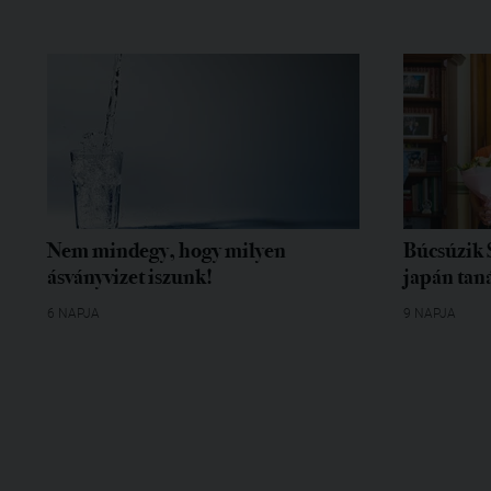
Nem mindegy, hogy milyen
Búcsúzik 
ásványvizet iszunk!
japán tan
6 NAPJA
9 NAPJA