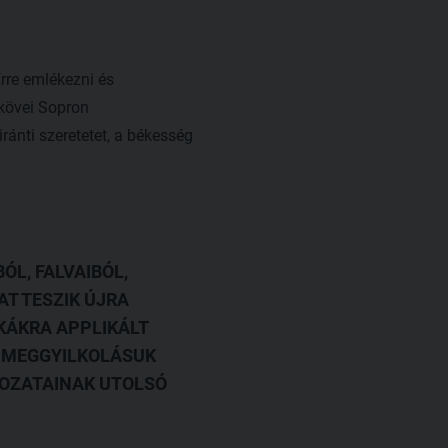
rre emlékezni és
őkövei Sopron
nti szeretetet, a békesség
ÓL, FALVAIBÓL,
T TESZIK ÚJRA
KÁKRA APPLIKÁLT
T MEGGYILKOLÁSUK
DOZATAINAK UTOLSÓ