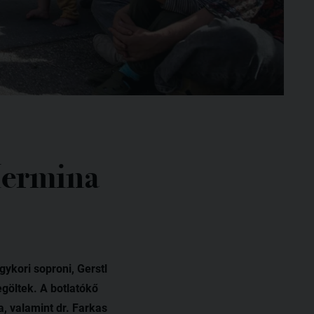
 Hermina
ykori soproni, Gerstl
egöltek. A botlatókő
, valamint dr. Farkas