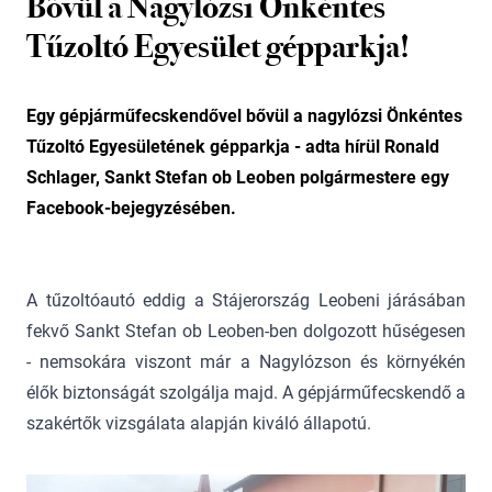
Bővül a Nagylózsi Önkéntes
Tűzoltó Egyesület gépparkja!
Egy gépjárműfecskendővel bővül a nagylózsi Önkéntes
Tűzoltó Egyesületének gépparkja - adta hírül Ronald
Schlager, Sankt Stefan ob Leoben polgármestere egy
Facebook-bejegyzésében.
A tűzoltóautó eddig a Stájerország Leobeni járásában
fekvő Sankt Stefan ob Leoben-ben dolgozott hűségesen
- nemsokára viszont már a Nagylózson és környékén
élők biztonságát szolgálja majd. A gépjárműfecskendő a
szakértők vizsgálata alapján kiváló állapotú.