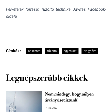
Felvételek forrása: Tűzoltó technika Javítás Facebook-
oldala
Címkék:
önkéntes
tűzoltó
egyesület
Nagylózs
Legnépszerűbb cikkek
Nem mindegy, hogy milyen
ásványvizet iszunk!
7 NAPJA