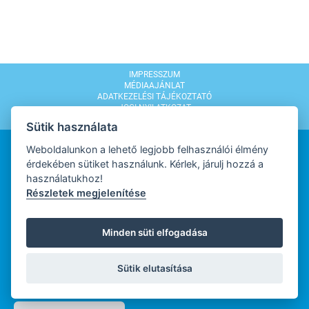
IMPRESSZUM
MÉDIAAJÁNLAT
ADATKEZELÉSI TÁJÉKOZTATÓ
JOGI NYILATKOZAT
MODERÁLÁSI SZABÁLYZAT
Sütik használata
Weboldalunkon a lehető legjobb felhasználói élmény
érdekében sütiket használunk. Kérlek, járulj hozzá a
használatukhoz!
Részletek megjelenítése
WEBDESIGN
Minden süti elfogadása
WEBFEJLESZTŐ
Sütik elutasítása