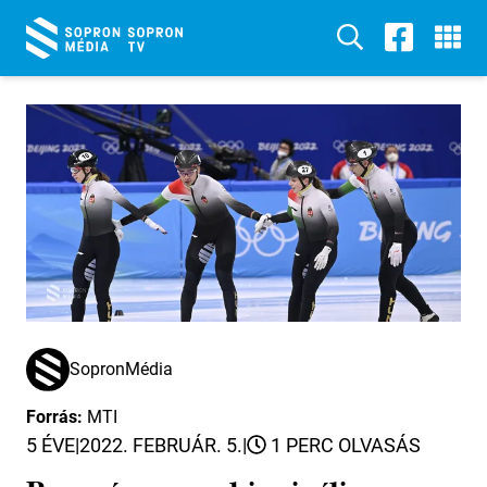
SopronMédia
Forrás:
MTI
5 ÉVE
|
2022. FEBRUÁR. 5.
|
1 PERC OLVASÁS