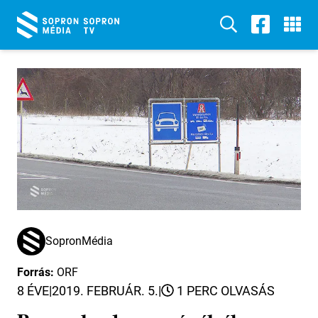
SopronMédia
Forrás:
ORF
8 ÉVE
|
2019. FEBRUÁR. 5.
|
1 PERC OLVASÁS