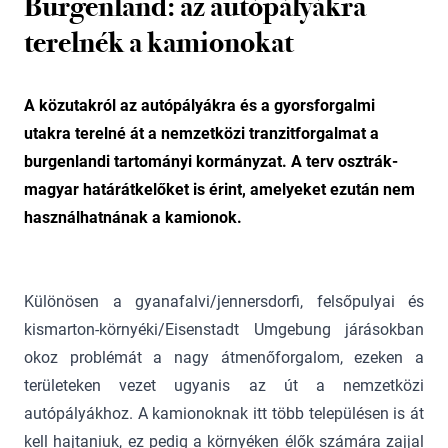
Burgenland: az autópályákra
terelnék a kamionokat
A közutakról az autópályákra és a gyorsforgalmi
utakra terelné át a nemzetközi tranzitforgalmat a
burgenlandi tartományi kormányzat. A terv osztrák-
magyar határátkelőket is érint, amelyeket ezután nem
használhatnának a kamionok.
Különösen a gyanafalvi/jennersdorfi, felsőpulyai és
kismarton-környéki/Eisenstadt Umgebung járásokban
okoz problémát a nagy átmenőforgalom, ezeken a
területeken vezet ugyanis az út a nemzetközi
autópályákhoz. A kamionoknak itt több településen is át
kell hajtaniuk, ez pedig a környéken élők számára zajjal