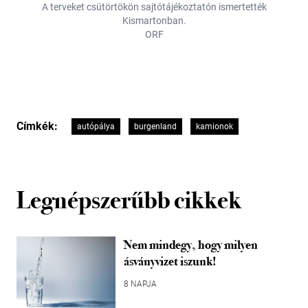
A terveket csütörtökön sajtótájékoztatón ismertették
Kismartonban.
ORF
Címkék:
autópálya
burgenland
kamionok
Legnépszerűbb cikkek
Nem mindegy, hogy milyen
ásványvizet iszunk!
8 NAPJA