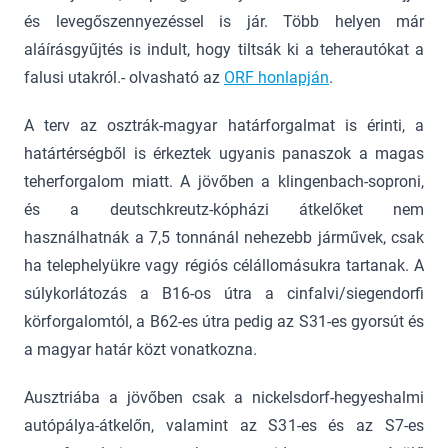
és levegőszennyezéssel is jár. Több helyen már
aláírásgyűjtés is indult, hogy tiltsák ki a teherautókat a
falusi utakról.- olvasható az
ORF honlapján
.
A terv az osztrák-magyar határforgalmat is érinti, a
határtérségből is érkeztek ugyanis panaszok a magas
teherforgalom miatt. A jövőben a klingenbach-soproni,
és a deutschkreutz-kópházi átkelőket nem
használhatnák a 7,5 tonnánál nehezebb járművek, csak
ha telephelyükre vagy régiós célállomásukra tartanak. A
súlykorlátozás a B16-os útra a cinfalvi/siegendorfi
körforgalomtól, a B62-es útra pedig az S31-es gyorsút és
a magyar határ közt vonatkozna.
Ausztriába a jövőben csak a nickelsdorf-hegyeshalmi
autópálya-átkelőn, valamint az S31-es és az S7-es