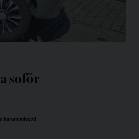
a sofőr
si karambolozott