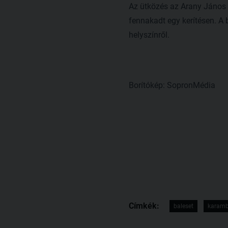
Az ütközés az Arany János é
fennakadt egy kerítésen. A 
helyszínről.
Borítókép: SopronMédia
Címkék:
baleset
karamb