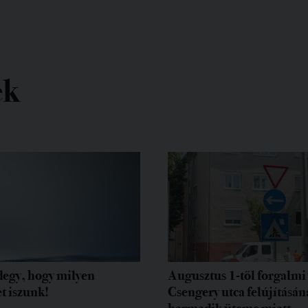
ek
egy, hogy milyen
Augusztus 1-től forgalmi 
t iszunk!
Csengery utca felújításán