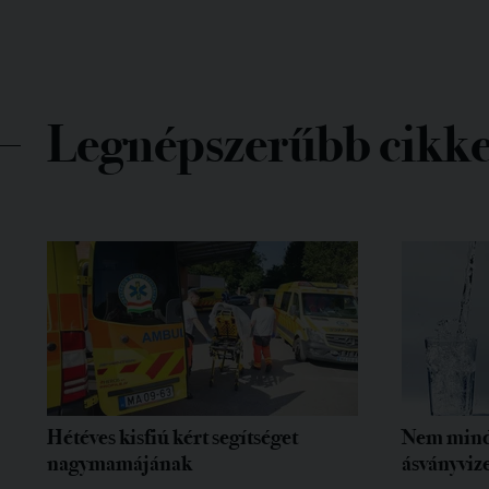
Legnépszerűbb cikk
Hétéves kisfiú kért segítséget
Nem mind
nagymamájának
ásványvize