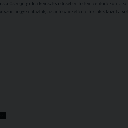
s a Csengery utca kereszteződésében történt csütörtökön, a kor
buszon négyen utaztak, az autóban ketten ültek, akik közül a sof
ol