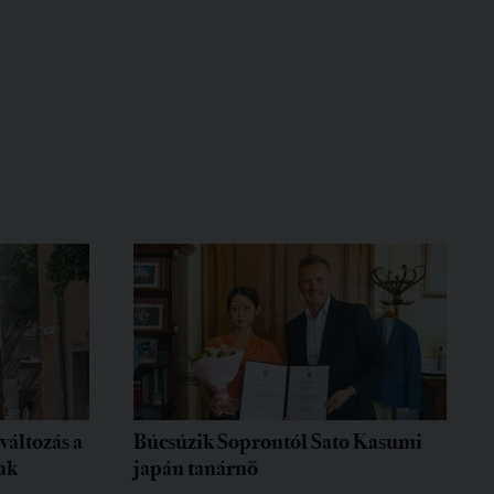
változás a
Búcsúzik Soprontól Sato Kasumi
ak
japán tanárnő