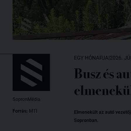
EGY HÓNAPJA
|
2026. JÚ
Busz és au
elmenekül
SopronMédia
Forrás:
MTI
Elmenekült az autó vezető
Sopronban.