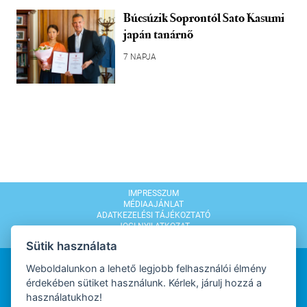
Búcsúzik Soprontól Sato Kasumi
japán tanárnő
7 NAPJA
IMPRESSZUM
MÉDIAAJÁNLAT
ADATKEZELÉSI TÁJÉKOZTATÓ
JOGI NYILATKOZAT
MODERÁLÁSI SZABÁLYZAT
Sütik használata
Weboldalunkon a lehető legjobb felhasználói élmény
érdekében sütiket használunk. Kérlek, járulj hozzá a
használatukhoz!