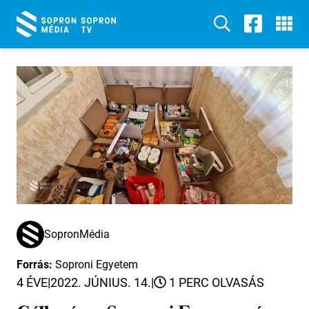
SopronMédia
Forrás:
Soproni Egyetem
4 ÉVE
|
2022. JÚNIUS. 14.
|
1 PERC OLVASÁS