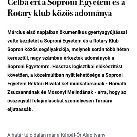
Célba ért a Soproni Egyetem és a
Rotary klub közös adománya
Március első napjaiban ökumenikus gyertyagyújtással
vette kezdetét a Soproni Egyetem és a Rotary Klub
Sopron közös segélyakciója, melynek során több héten
keresztül, nagy számban érkeztek adományok a
Soproni Egyetemre. Hosszas logisztikai előkészítést
követően, a közelmúltban nyílt lehetősége a Soproni
Egyetem Rektori Hivatal két munkatársának - Horváth
Zsuzsannának és Mosonyi Melindának - arra, hogy az
összegyűlt felajánlásokat személyesen Tarpára
eljuttassák.
A határ túloldalán már a Kárpát-Őr Alapítvány