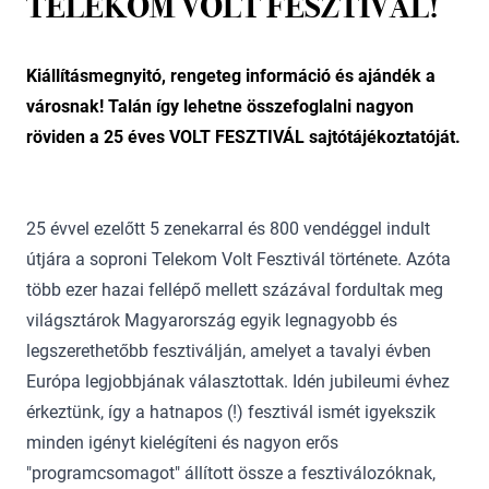
TELEKOM VOLT FESZTIVÁL!
Kiállításmegnyitó, rengeteg információ és ajándék a
városnak! Talán így lehetne összefoglalni nagyon
röviden a 25 éves VOLT FESZTIVÁL sajtótájékoztatóját.
25 évvel ezelőtt 5 zenekarral és 800 vendéggel indult
útjára a soproni Telekom Volt Fesztivál története. Azóta
több ezer hazai fellépő mellett százával fordultak meg
világsztárok Magyarország egyik legnagyobb és
legszerethetőbb fesztiválján, amelyet a tavalyi évben
Európa legjobbjának választottak. Idén jubileumi évhez
érkeztünk, így a hatnapos (!) fesztivál ismét igyekszik
minden igényt kielégíteni és nagyon erős
"programcsomagot" állított össze a fesztiválozóknak,