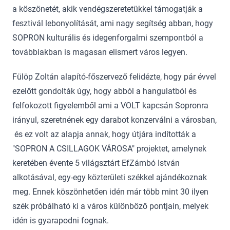
a köszönetét, akik vendégszeretetükkel támogatják a
fesztivál lebonyolítását, ami nagy segítség abban, hogy
SOPRON kulturális és idegenforgalmi szempontból a
továbbiakban is magasan elismert város legyen.
Fülöp Zoltán alapító-főszervező felidézte, hogy pár évvel
ezelőtt gondolták úgy, hogy abból a hangulatból és
felfokozott figyelemből ami a VOLT kapcsán Sopronra
irányul, szeretnének egy darabot konzerválni a városban,
és ez volt az alapja annak, hogy útjára indították a
"SOPRON A CSILLAGOK VÁROSA" projektet, amelynek
keretében évente 5 világsztárt EfZámbó István
alkotásával, egy-egy közterületi székkel ajándékoznak
meg. Ennek köszönhetően idén már több mint 30 ilyen
szék próbálható ki a város különböző pontjain, melyek
idén is gyarapodni fognak.