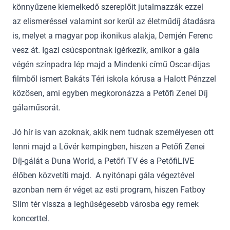
könnyűzene kiemelkedő szereplőit jutalmazzák ezzel
az elismeréssel valamint sor kerül az életműdíj átadásra
is, melyet a magyar pop ikonikus alakja, Demjén Ferenc
vesz át. Igazi csúcspontnak ígérkezik, amikor a gála
végén színpadra lép majd a Mindenki című Oscar-díjas
filmből ismert Bakáts Téri iskola kórusa a Halott Pénzzel
közösen, ami egyben megkoronázza a Petőfi Zenei Díj
gálaműsorát.
Jó hír is van azoknak, akik nem tudnak személyesen ott
lenni majd a Lővér kempingben, hiszen a Petőfi Zenei
Díj-gálát a Duna World, a Petőfi TV és a PetőfiLIVE
élőben közvetíti majd. A nyitónapi gála végeztével
azonban nem ér véget az esti program, hiszen Fatboy
Slim tér vissza a leghűségesebb városba egy remek
koncerttel.