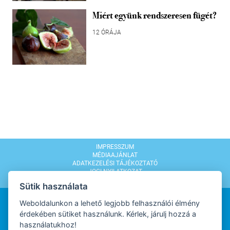
Miért együnk rendszeresen fügét?
12 ÓRÁJA
IMPRESSZUM
MÉDIAAJÁNLAT
ADATKEZELÉSI TÁJÉKOZTATÓ
JOGI NYILATKOZAT
MODERÁLÁSI SZABÁLYZAT
Sütik használata
Weboldalunkon a lehető legjobb felhasználói élmény
érdekében sütiket használunk. Kérlek, járulj hozzá a
használatukhoz!