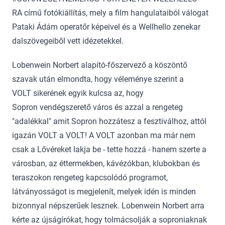
RA című fotókiállítás, mely a film hangulataiból válogat
Pataki Ádám operatőr képeivel és a Wellhello zenekar
dalszövegeiből vett idézetekkel.
Lobenwein Norbert alapító-főszervező a köszöntő
szavak után elmondta, hogy véleménye szerint a
VOLT sikerének egyik kulcsa az, hogy
Sopron vendégszerető város és azzal a rengeteg
"adalékkal" amit Sopron hozzátesz a fesztiválhoz, attól
igazán VOLT a VOLT! A VOLT azonban ma már nem
csak a Lővéreket lakja be - tette hozzá - hanem szerte a
városban, az éttermekben, kávézókban, klubokban és
teraszokon rengeteg kapcsolódó programot,
látványosságot is megjelenít, melyek idén is minden
bizonnyal népszerűek lesznek. Lobenwein Norbert arra
kérte az újságírókat, hogy tolmácsolják a soproniaknak