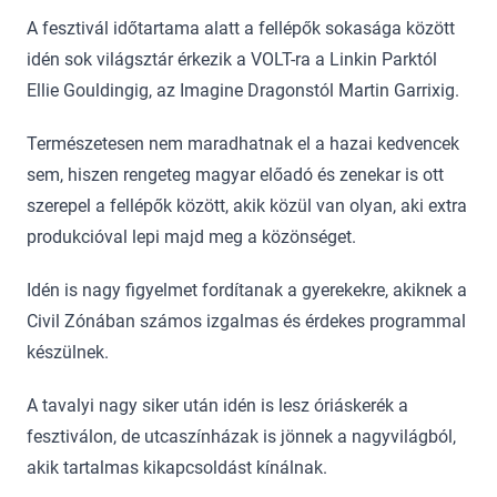
A fesztivál időtartama alatt a fellépők sokasága között
idén sok világsztár érkezik a VOLT-ra a Linkin Parktól
Ellie Gouldingig, az Imagine Dragonstól Martin Garrixig.
Természetesen nem maradhatnak el a hazai kedvencek
sem, hiszen rengeteg magyar előadó és zenekar is ott
szerepel a fellépők között, akik közül van olyan, aki extra
produkcióval lepi majd meg a közönséget.
Idén is nagy figyelmet fordítanak a gyerekekre, akiknek a
Civil Zónában számos izgalmas és érdekes programmal
készülnek.
A tavalyi nagy siker után idén is lesz óriáskerék a
fesztiválon, de utcaszínházak is jönnek a nagyvilágból,
akik tartalmas kikapcsoldást kínálnak.