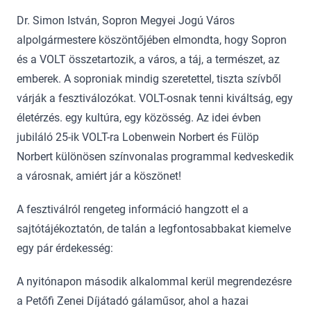
Dr. Simon István, Sopron Megyei Jogú Város
alpolgármestere köszöntőjében elmondta, hogy Sopron
és a VOLT összetartozik, a város, a táj, a természet, az
emberek. A soproniak mindig szeretettel, tiszta szívből
várják a fesztiválozókat. VOLT-osnak tenni kiváltság, egy
életérzés. egy kultúra, egy közösség. Az idei évben
jubiláló 25-ik VOLT-ra Lobenwein Norbert és Fülöp
Norbert különösen színvonalas programmal kedveskedik
a városnak, amiért jár a köszönet!
A fesztiválról rengeteg információ hangzott el a
sajtótájékoztatón, de talán a legfontosabbakat kiemelve
egy pár érdekesség:
A nyitónapon második alkalommal kerül megrendezésre
a Petőfi Zenei Díjátadó gálaműsor, ahol a hazai