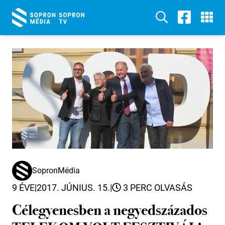
SopronMédia
9 ÉVE
|
2017. JÚNIUS. 15.
|
3 PERC OLVASÁS
Célegyenesben a negyedszázados