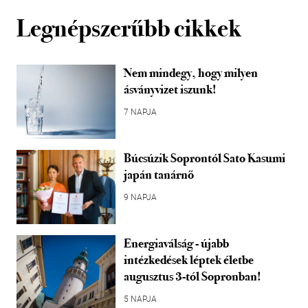
Legnépszerűbb cikkek
Nem mindegy, hogy milyen
ásványvizet iszunk!
7 NAPJA
Búcsúzik Soprontól Sato Kasumi
japán tanárnő
9 NAPJA
Energiaválság - újabb
intézkedések léptek életbe
augusztus 3-tól Sopronban!
5 NAPJA