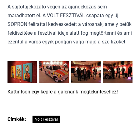
A sajtótájékozató végén az ajándékozás sem
maradhatott el. A VOLT FESZTIVÁL csapata egy új
SOPRON felirattal kedveskedett a városnak, amely betűk
feldíszítése a fesztivál ideje alatt fog megtörténni és ami
ezentúl a város egyik pontján várja majd a szelfizőket.
Kattintson egy képre a galériánk megtekintéséhez!
Címkék:
Volt Fesztivál