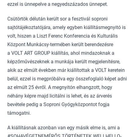
ezzel is ünnepelve a negyedszázados ünnepet.
Csütörtök délután került sor a fesztivál soproni
sajtótájékoztatójára, amely egyben kiállításmegnyitó is
volt, hiszen a Liszt Ferenc Konferencia és Kulturális
Központ Munkácsy-termében került berendezésre
a VOLT ART GROUP kiállítás, ahol mindazoknak a
képzőművészeknek a munkája került megjelenítésre,
akik az elmúlt években már kiállítottak a VOLT keretein
belül, ezzel is megpróbálva egy összefoglaló képet adni
az elmúlt 25 évről. A megnyitón elhangzott, hogy
néhány képre majd licitálni is lehet, és az árverés
bevétele pedig a Soproni Gyógyközpontot fogja
támogatni.
A kiállításnak azonban van egy másik elme is, ami a
#SOHAVÉGETNEMÉRŐS TÖRTÉNETEK WELLHELLO-