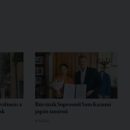
változás a
Búcsúzik Soprontól Sato Kasumi
ak
japán tanárnő
8 NAPJA