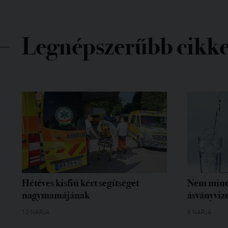
Legnépszerűbb cikk
Hétéves kisfiú kért segítséget
Nem mind
nagymamájának
ásványvize
10 NAPJA
6 NAPJA