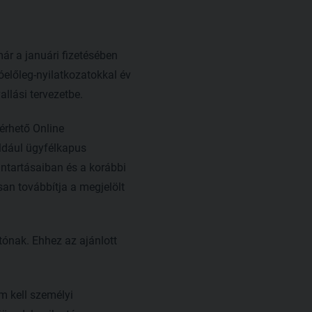
már a januári fizetésében
óelőleg-nyilatkozatokkal év
llási tervezetbe.
érhető Online
ldául ügyfélkapus
ántartásaiban és a korábbi
an továbbítja a megjelölt
tónak. Ehhez az ajánlott
m kell személyi