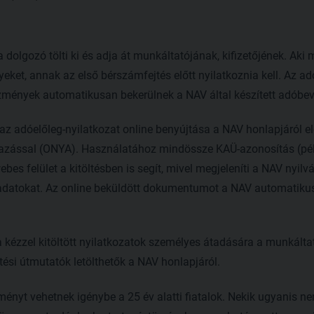
 dolgozó tölti ki és adja át munkáltatójának, kifizetőjének. Aki 
ket, annak az első bérszámfejtés előtt nyilatkoznia kell. Az ad
zmények automatikusan bekerülnek a NAV által készített adóbeva
z adóelőleg-nyilatkozat online benyújtása a NAV honlapjáról el
azással (ONYA). Használatához mindössze KAÜ-azonosítás (pé
bes felület a kitöltésben is segít, mivel megjeleníti a NAV nyilv
adatokat. Az online beküldött dokumentumot a NAV automatikus
 kézzel kitöltött nyilatkozatok személyes átadására a munkálta
tési útmutatók letölthetők a NAV honlapjáról.
ényt vehetnek igénybe a 25 év alatti fiatalok. Nekik ugyanis ne