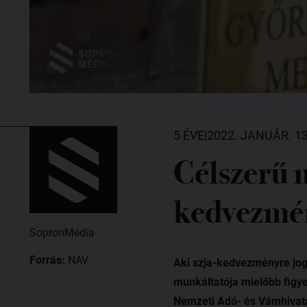
5 ÉVE
|
2022. JANUÁR. 13
Célszerű m
kedvezmé
SopronMédia
Forrás:
NAV
Aki szja-kedvezményre jogo
munkáltatója mielőbb figye
Nemzeti Adó- és Vámhivatal