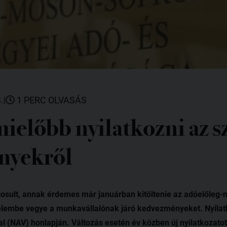
.
|
1 PERC OLVASÁS
ielőbb nyilatkozni az sz
nyekről
sult, annak érdemes már januárban kitöltenie az adóelőleg-ny
lembe vegye a munkavállalónak járó kedvezményeket. Nyilatkoz
 (NAV) honlapján. Változás esetén év közben új nyilatkozatot 