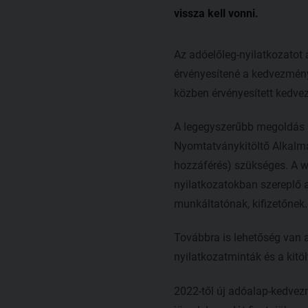
vissza kell vonni.
Az adóelőleg-nyilatkozatot a
érvényesítené a kedvezménye
közben érvényesített kedve
A legegyszerűbb megoldás a
Nyomtatványkitöltő Alkalm
hozzáférés) szükséges. A we
nyilatkozatokban szereplő 
munkáltatónak, kifizetőnek.
Továbbra is lehetőség van a
nyilatkozatminták és a kitöl
2022-től új adóalap-kedvezm