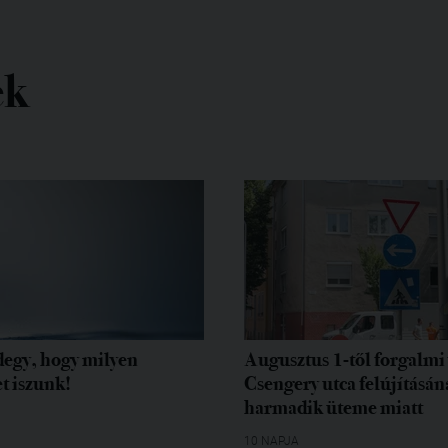
ek
egy, hogy milyen
Augusztus 1-től forgalmi 
t iszunk!
Csengery utca felújításán
harmadik üteme miatt
10 NAPJA