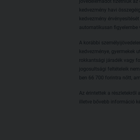
jövedelemadót fizetniük az
kedvezmény havi összegéig,
kedvezmény érvényesítését a 
automatikusan figyelembe ve
A korábbi személyijövedel
kedvezménye, gyermekek utá
rokkantsági járadék vagy f
jogosultsági feltételeik n
ben 66 700 forintra nőtt, a
Az érintettek a részletekrő
illetve bővebb információ 