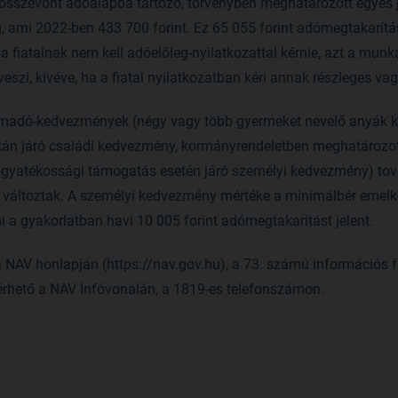
 összevont adóalapba tartozó, törvényben meghatározott egyes 
 ami 2022-ben 433 700 forint. Ez 65 055 forint adómegtakarítás
fiatalnak nem kell adóelőleg-nyilatkozattal kérnie, azt a munkál
szi, kivéve, ha a fiatal nyilatkozatban kéri annak részleges vagy
emadó-kedvezmények (négy vagy több gyermeket nevelő anyák 
n járó családi kedvezmény, kormányrendeletben meghatározott 
ogyatékossági támogatás esetén járó személyi kedvezmény) tová
em változtak. A személyi kedvezmény mértéke a minimálbér eme
mi a gyakorlatban havi 10 005 forint adómegtakarítást jelent.
l a NAV honlapján (https://nav.gov.hu), a 73. számú információs
kérhető a NAV Infóvonalán, a 1819-es telefonszámon.