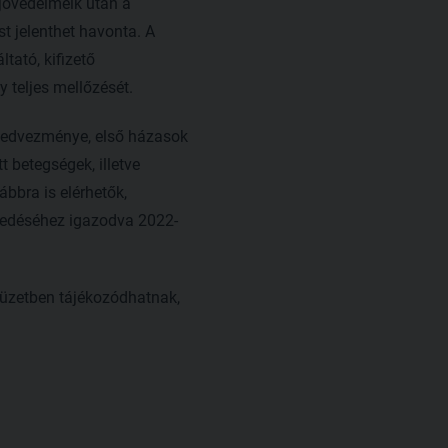
jövedelmeik után a
t jelenthet havonta. A
tató, kifizető
 teljes mellőzését.
kedvezménye, első házasok
betegségek, illetve
bbra is elérhetők,
lkedéséhez igazodva 2022-
 füzetben tájékozódhatnak,