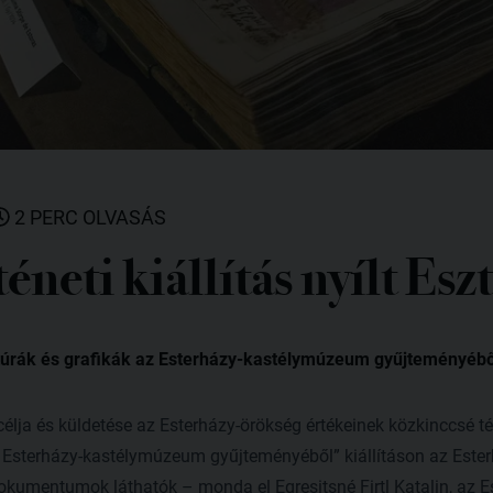
2 PERC OLVASÁS
éneti kiállítás nyílt Es
atúrák és grafikák az Esterházy-kastélymúzeum gyűjteményéből 
célja és küldetése az Esterházy-örökség értékeinek közkinccsé tét
z Esterházy-kastélymúzeum gyűjteményéből” kiállításon az Este
kumentumok láthatók – monda el Egresitsné Firtl Katalin, az Es