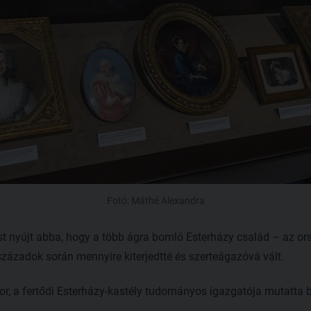
Fotó: Máthé Alexandra
st nyújt abba, hogy a több ágra bomló Esterházy család – az or
zázadok során mennyire kiterjedtté és szerteágazóvá vált.
ábor, a fertődi Esterházy-kastély tudományos igazgatója mutatta b