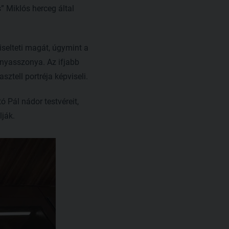
” Miklós herceg által
iselteti magát, úgymint a
nyasszonya. Az ifjabb
ztell portréja képviseli.
 Pál nádor testvéreit,
lják.