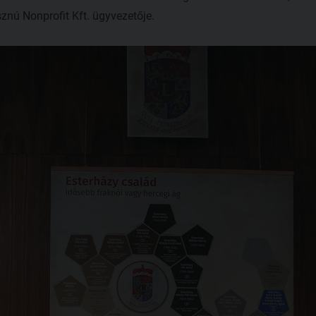
znú Nonprofit Kft. ügyvezetője.