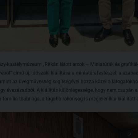
ázy-kastélymúzeum „Ritkán látott arcok – Miniatúrák és grafikák
l” című új, időszaki kiállítása a miniatúrafestészet, a szabadk
lamint az üvegművesség segítségével hozza közel a látogatókho
égy évszázadból. A kiállítás különlegessége, hogy nem csupán a 
a família többi ága, a tágabb rokonság is megjelenik a kiállított