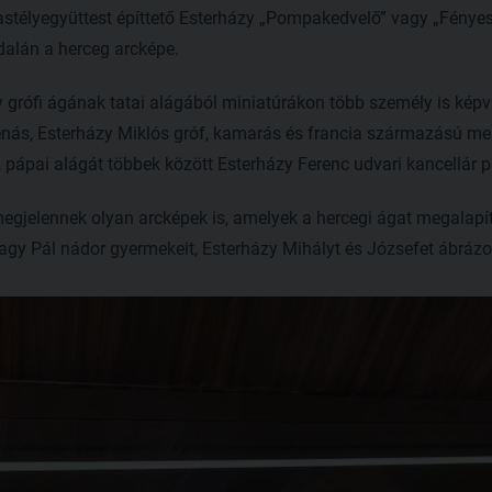
astélyegyüttest építtető Esterházy „Pompakedvelő” vagy „Fényes
oldalán a herceg arcképe.
y grófi ágának tatai alágából miniatúrákon több személy is képv
nás, Esterházy Miklós gróf, kamarás és francia származású me
 pápai alágát többek között Esterházy Ferenc udvari kancellár pas
gjelennek olyan arcképek is, amelyek a hercegi ágat megalapító
agy Pál nádor gyermekeit, Esterházy Mihályt és Józsefet ábrázo