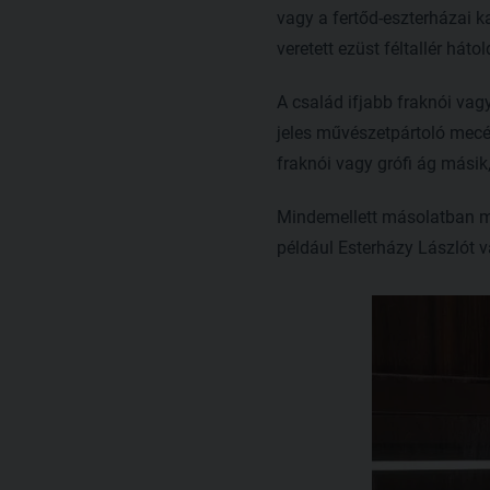
vagy a fertőd-eszterházai k
veretett ezüst féltallér hát
A család ifjabb fraknói vag
jeles művészetpártoló mecé
fraknói vagy grófi ág másik,
Mindemellett másolatban me
például Esterházy Lászlót v