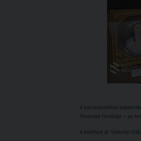
A kamarakiállítás betekinté
főnemesi famíliája – az évs
A kiállítást dr. Várkonyi G