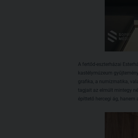
A fertőd-eszterházai Esterh
kastélymúzeum gyűjteményébő
grafika, a numizmatika, va
tagjait az elmúlt mintegy n
építtető hercegi ág, hanem 