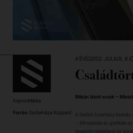
4 ÉVE
|
2022. JÚLIUS. 8.
|
Családtört
Ritkán látott arcok – Mini
SopronMédia
Forrás:
Eszterháza Központ
A fertődi Esterházy-kastély 
– Miniatúrák és grafikák a
mutatott műtárgyai és kordo