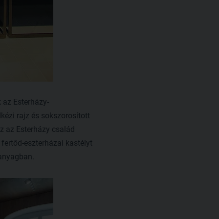
 az Esterházy-
ézi rajz és sokszorosított
z az Esterházy család
fertőd-eszterházai kastélyt
 anyagban.