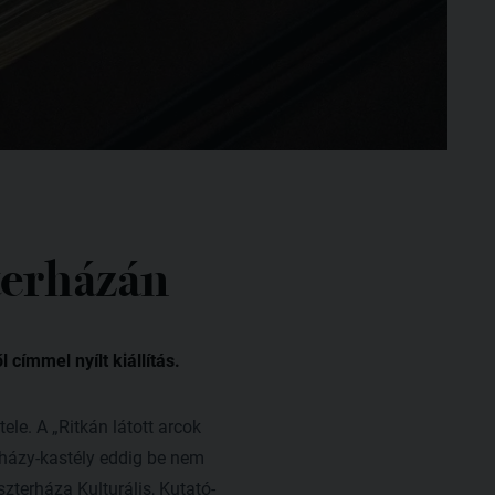
zterházán
címmel nyílt kiállítás.
ele. A „Ritkán látott arcok
rházy-kastély eddig be nem
zterháza Kulturális, Kutató-