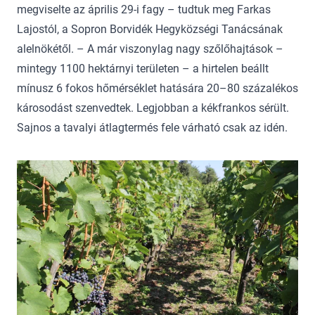
megviselte az április 29-i fagy – tudtuk meg Farkas
Lajostól, a Sopron Borvidék Hegyközségi Tanácsának
alelnökétől. – A már viszonylag nagy szőlőhajtások –
mintegy 1100 hektárnyi területen – a hirtelen beállt
mínusz 6 fokos hőmérséklet hatására 20–80 százalékos
károsodást szenvedtek. Legjobban a kékfrankos sérült.
Sajnos a tavalyi átlagtermés fele várható csak az idén.