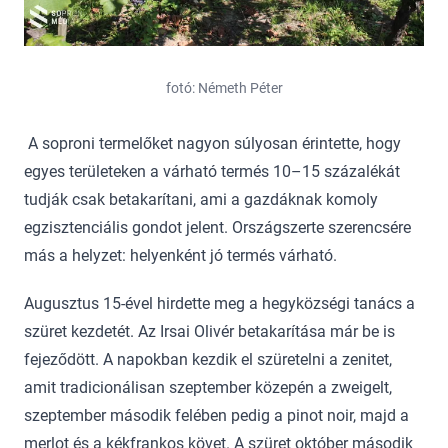
fotó: Németh Péter
A soproni termelőket nagyon súlyosan érintette, hogy
egyes területeken a várható termés 10–15 százalékát
tudják csak betakarítani, ami a gazdáknak komoly
egzisztenciális gondot jelent. Országszerte szerencsére
más a helyzet: helyenként jó termés várható.
Augusztus 15-ével hirdette meg a hegyközségi tanács a
szüret kezdetét. Az Irsai Olivér betakarítása már be is
fejeződött. A napokban kezdik el szüretelni a zenitet,
amit tradicionálisan szeptember közepén a zweigelt,
szeptember második felében pedig a pinot noir, majd a
merlot és a kékfrankos követ. A szüret október második