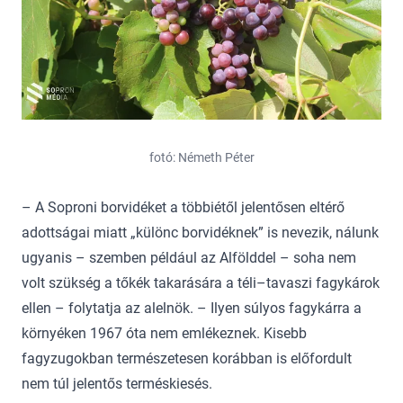
fotó: Németh Péter
– A Soproni borvidéket a többiétől jelentősen eltérő
adottságai miatt „különc borvidéknek” is nevezik, nálunk
ugyanis – szemben például az Alfölddel – soha nem
volt szükség a tőkék takarására a téli–tavaszi fagykárok
ellen – folytatja az alelnök. – Ilyen súlyos fagykárra a
környéken 1967 óta nem emlékeznek. Kisebb
fagyzugokban természetesen korábban is előfordult
nem túl jelentős terméskiesés.