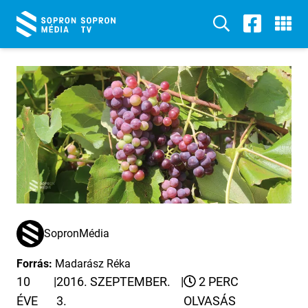
SopronMédia
Forrás:
Madarász Réka
10
|
2016. SZEPTEMBER.
|
2 PERC
ÉVE
3.
OLVASÁS