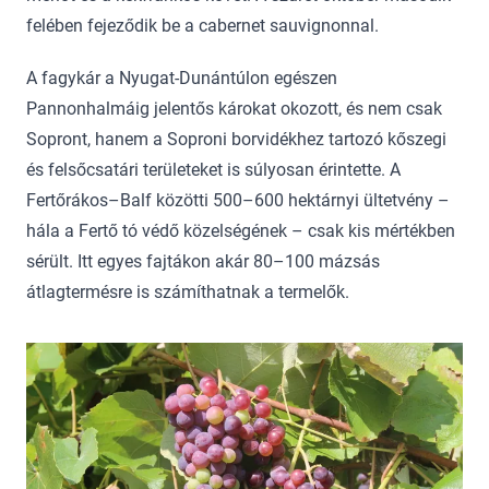
felében fejeződik be a cabernet sauvignonnal.
A fagykár a Nyugat-Dunántúlon egészen
Pannonhalmáig jelentős károkat okozott, és nem csak
Sopront, hanem a Soproni borvidékhez tartozó kőszegi
és felsőcsatári területeket is súlyosan érintette. A
Fertőrákos–Balf közötti 500–600 hektárnyi ültetvény –
hála a Fertő tó védő közelségének – csak kis mértékben
sérült. Itt egyes fajtákon akár 80–100 mázsás
átlagtermésre is számíthatnak a termelők.