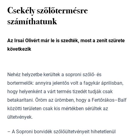
Csekély szőlőtermésre
számíthatunk
Az Irsai Olivért már le is szedték, most a zenit szürete
következik
Nehéz helyzetbe kerültek a soproni szőlő- és
bortermelők: annyira jelentős volt a fagykár áprilisban,
hogy helyenként a várt termés tizedét tudják csak
betakarítani. Öröm az ürömben, hogy a Fertőrákos–Balf
közötti területen csak kis mértékben sérültek az
ültetvények.
– A Soproni borvidék szőlőültetvényeit hihetetlenül