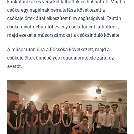
karikatúrákat és verseket láthattuk és hallhattuk. Majd a
csóka egy napjának bemutatása következett a
csókajelöltek által elkészített film segítségével. Ezután
csóka-divatmebutatót és egy csókatáncot láthattunk,
majd ezeket a műsorszámokat a csókainduló követte.
A műsor után újra a Főcsóka következett, majd a
csókajelöltek ünnepélyes fogadalomtétele zárta az
avatót.