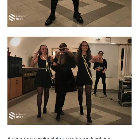
Az avatóra a csókajelöltek a műsoron kívül egy