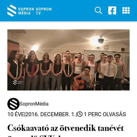
SopronMédia
10 ÉVE
|
2016. DECEMBER. 1.
|
1 PERC OLVASÁS
Csókaavató az ötvenedik tanévét