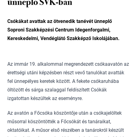
ünneplő SVK-ban
Csókákat avattak az ötvenedik tanévét ünneplő
Soproni Szakképzési Centrum Idegenforgalmi,
Kereskedelmi, Vendéglátó Szakképző Iskolájában.
Az immár 19. alkalommal megrendezett csókaavatón az
érettségi utáni képzésben részt vevő tanulókat avatták
fel ünnepélyes keretek között. A fekete csókaruhába
öltözött és sárga szalaggal feldíszített Csókák
izgatottan készültek az eseményre.
Az avatón a Főcsóka köszöntője után a csókajelöltek
műsorral köszöntötték a Főcsókát és tanáraikat,
oktatóikat. A műsor első részében a tanárokról készült