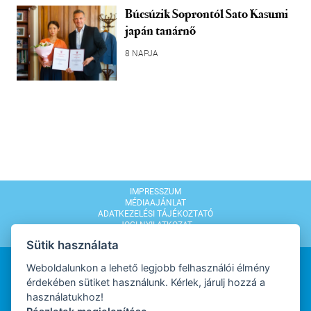
Búcsúzik Soprontól Sato Kasumi
japán tanárnő
8 NAPJA
IMPRESSZUM
MÉDIAAJÁNLAT
ADATKEZELÉSI TÁJÉKOZTATÓ
JOGI NYILATKOZAT
MODERÁLÁSI SZABÁLYZAT
Sütik használata
Weboldalunkon a lehető legjobb felhasználói élmény
érdekében sütiket használunk. Kérlek, járulj hozzá a
használatukhoz!