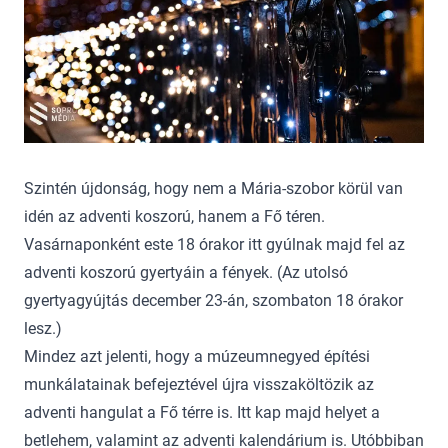
Szintén újdonság, hogy nem a Mária-szobor körül van
idén az adventi koszorú, hanem a Fő téren.
Vasárnaponként este 18 órakor itt gyúlnak majd fel az
adventi koszorú gyertyáin a fények. (Az utolsó
gyertyagyújtás december 23-án, szombaton 18 órakor
lesz.)
Mindez azt jelenti, hogy a múzeumnegyed építési
munkálatainak befejeztével újra visszaköltözik az
adventi hangulat a Fő térre is. Itt kap majd helyet a
betlehem, valamint az adventi kalendárium is. Utóbbiban