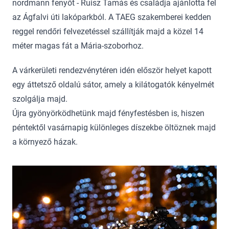
nordmann fenyőt - Ruisz Tamás és családja ajánlotta fel
az Ágfalvi úti lakóparkból. A TAEG szakemberei kedden
reggel rendőri felvezetéssel szállítják majd a közel 14
méter magas fát a Mária-szoborhoz.
A várkerületi rendezvénytéren idén először helyet kapott
egy áttetsző oldalú sátor, amely a kilátogatók kényelmét
szolgálja majd.
Újra gyönyörködhetünk majd fényfestésben is, hiszen
péntektől vasárnapig különleges díszekbe öltöznek majd
a környező házak.