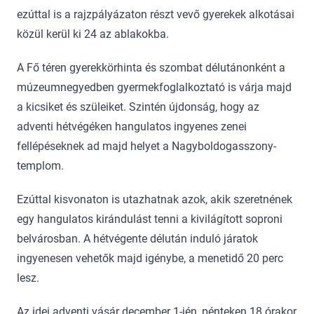
ezúttal is a rajzpályázaton részt vevő gyerekek alkotásai
közül kerül ki 24 az ablakokba.
A Fő téren gyerekkörhinta és szombat délutánonként a
múzeumnegyedben gyermekfoglalkoztató is várja majd
a kicsiket és szüleiket. Szintén újdonság, hogy az
adventi hétvégéken hangulatos ingyenes zenei
fellépéseknek ad majd helyet a Nagyboldogasszony-
templom.
Ezúttal kisvonaton is utazhatnak azok, akik szeretnének
egy hangulatos kirándulást tenni a kivilágított soproni
belvárosban. A hétvégente délután induló járatok
ingyenesen vehetők majd igénybe, a menetidő 20 perc
lesz.
Az idei adventi vásár december 1-jén, pénteken 18 órakor