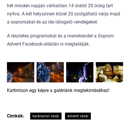
hét minden napján várhatóan 14 órától 20 óráig tart
nyitva. A két helyszínen közel 20 szolgáltató várja majd
a soproniakat és az ide látogató vendégeket.
A részletes programokat és a menetrendet a Soproni
Advent Facebook-oldalán is megtalálják.
Kattintson egy képre a galériánk megtekintéséhez!
Címkék:
karácsonyi vásár
adventi vásár