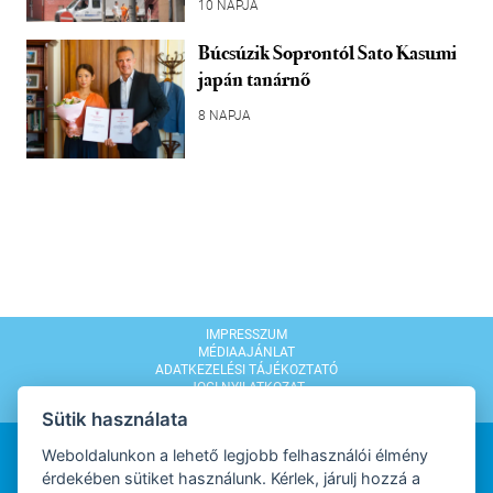
10 NAPJA
Búcsúzik Soprontól Sato Kasumi
japán tanárnő
8 NAPJA
IMPRESSZUM
MÉDIAAJÁNLAT
ADATKEZELÉSI TÁJÉKOZTATÓ
JOGI NYILATKOZAT
MODERÁLÁSI SZABÁLYZAT
Sütik használata
Weboldalunkon a lehető legjobb felhasználói élmény
érdekében sütiket használunk. Kérlek, járulj hozzá a