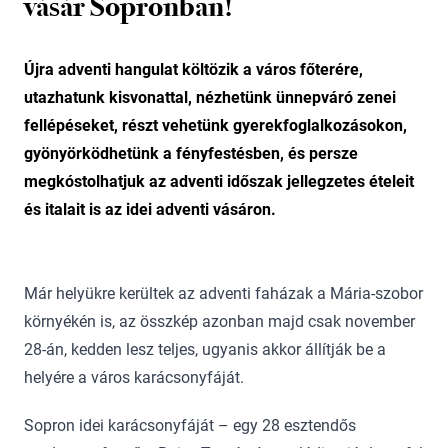
vásár Sopronban!
Újra adventi hangulat költözik a város főterére,
utazhatunk kisvonattal, nézhetünk ünnepváró zenei
fellépéseket, részt vehetünk gyerekfoglalkozásokon,
gyönyörködhetünk a fényfestésben, és persze
megkóstolhatjuk az adventi időszak jellegzetes ételeit
és italait is az idei adventi vásáron.
Már helyükre kerültek az adventi faházak a Mária-szobor
környékén is, az összkép azonban majd csak november
28-án, kedden lesz teljes, ugyanis akkor állítják be a
helyére a város karácsonyfáját.
Sopron idei karácsonyfáját – egy 28 esztendős