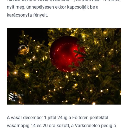
nyit meg, ünnepélyesen ekkor kapcsolják be a
karácsonyfa fényeit.
A vásár december 1-jétől 24-ig a Fő téren péntektől
vasárnapig 14 és 20 óra között, a Várkerületen pedig a