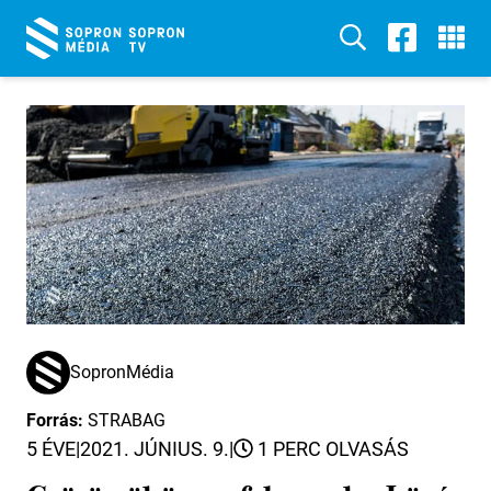
SopronMédia
Forrás:
STRABAG
5 ÉVE
|
2021. JÚNIUS. 9.
|
1 PERC OLVASÁS