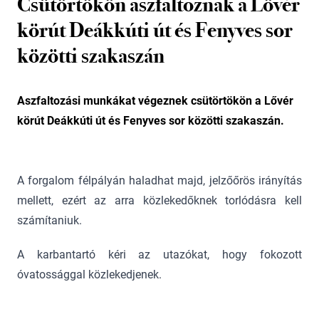
Csütörtökön aszfaltoznak a Lövér
körút Deákkúti út és Fenyves sor
közötti szakaszán
Aszfaltozási munkákat végeznek csütörtökön a Lővér
körút Deákkúti út és Fenyves sor közötti szakaszán.
A forgalom félpályán haladhat majd, jelzőőrös irányítás
mellett, ezért az arra közlekedőknek torlódásra kell
számítaniuk.
A karbantartó kéri az utazókat, hogy fokozott
óvatossággal közlekedjenek.