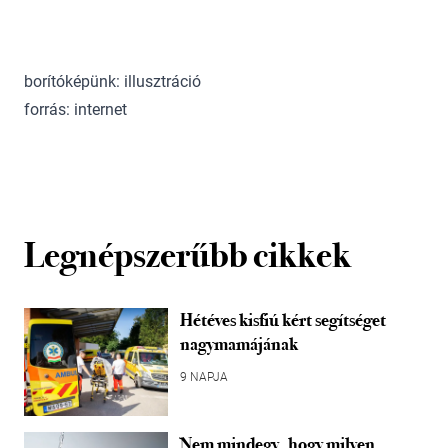
borítóképünk: illusztráció
forrás: internet
Legnépszerűbb cikkek
Hétéves kisfiú kért segítséget
nagymamájának
9 NAPJA
Nem mindegy, hogy milyen