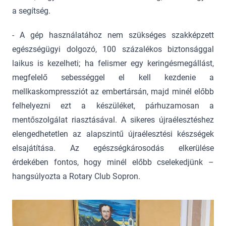
a segítség.
- A gép használatához nem szükséges szakképzett
egészségügyi dolgozó, 100 százalékos biztonsággal
laikus is kezelheti; ha felismer egy keringésmegállást,
megfelelő sebességgel el kell kezdenie a
mellkaskompressziót az embertársán, majd minél előbb
felhelyezni ezt a készüléket, párhuzamosan a
mentőszolgálat riasztásával. A sikeres újraélesztéshez
elengedhetetlen az alapszintű újraélesztési készségek
elsajátítása. Az egészségkárosodás elkerülése
érdekében fontos, hogy minél előbb cselekedjünk –
hangsúlyozta a Rotary Club Sopron.