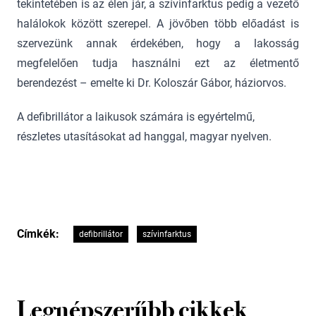
tekintetében is az élen jár, a szívinfarktus pedig a vezető
halálokok között szerepel. A jövőben több előadást is
szervezünk annak érdekében, hogy a lakosság
megfelelően tudja használni ezt az életmentő
berendezést – emelte ki Dr. Koloszár Gábor, háziorvos.
A defibrillátor a laikusok számára is egyértelmű,
részletes utasításokat ad hanggal, magyar nyelven.
Címkék:
defibrillátor
szívinfarktus
Legnépszerűbb cikkek