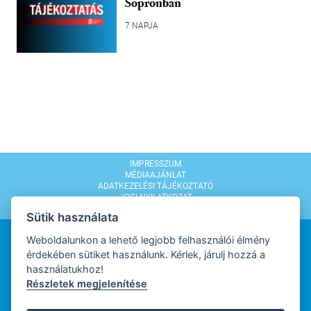
Sopronban
7 NAPJA
IMPRESSZUM
MÉDIAAJÁNLAT
ADATKEZELÉSI TÁJÉKOZTATÓ
JOGI NYILATKOZAT
MODERÁLÁSI SZABÁLYZAT
Sütik használata
Weboldalunkon a lehető legjobb felhasználói élmény
érdekében sütiket használunk. Kérlek, járulj hozzá a
használatukhoz!
Részletek megjelenítése
WEBDESIGN