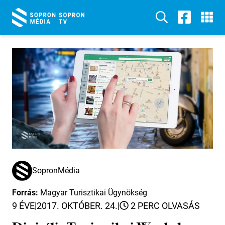
SopronMédia
Forrás:
Magyar Turisztikai Ügynökség
9 ÉVE
|
2017. OKTÓBER. 24.
|
2 PERC OLVASÁS