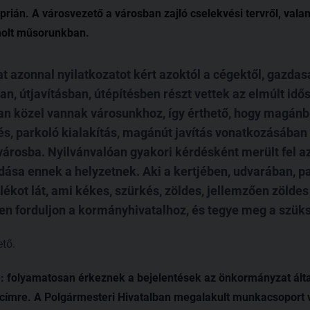
rián. A városvezető a városban zajló cselekvési tervről, val
molt műsorunkban.
 azonnal nyilatkozatot kért azoktól a cégektől, gazdasá
an, útjavításban, útépítésben részt vettek az elmúlt id
san közel vannak városunkhoz, így érthető, hogy magá
s, parkoló kialakítás, magánút javítás vonatkozásában 
árosba. Nyilvánvalóan gyakori kérdésként merült fel az 
ása ennek a helyzetnek. Aki a kertjében, udvarában, 
ékot lát, ami kékes, szürkés, zöldes, jellemzően zöldes 
en forduljon a kormányhivatalhoz, és tegye meg a szüks
tő.
e: folyamatosan érkeznek a bejelentések az önkormányzat által
címre. A Polgármesteri Hivatalban megalakult munkacsoport v