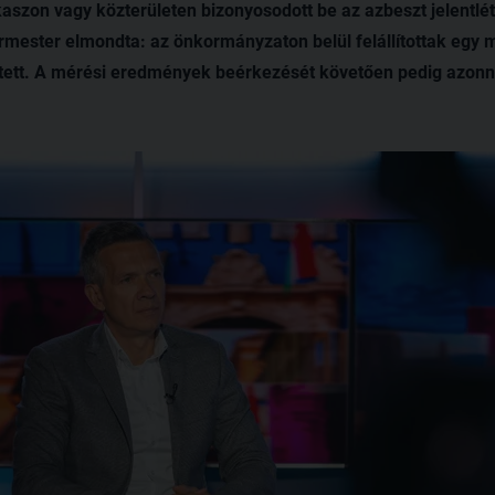
kaszon vagy közterületen bizonyosodott be az azbeszt jelentlét
rmester elmondta: az önkormányzaton belül felállítottak egy
zített. A mérési eredmények beérkezését követően pedig azonn