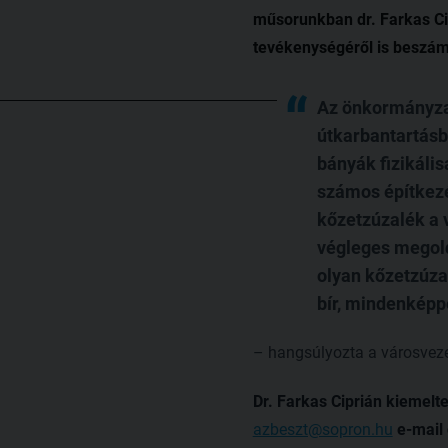
műsorunkban dr. Farkas Cip
tevékenységéről is beszá
Az önkormányzat
útkarbantartásb
bányák fizikáli
számos építkezé
kőzetzúzalék a v
végleges megold
olyan kőzetzúzal
bír, mindenképp
– hangsúlyozta a városveze
Dr. Farkas Ciprián kiemelt
azbeszt@sopron.hu
e-mail 