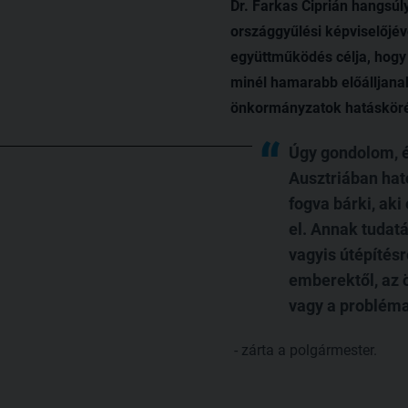
Dr. Farkas Ciprián hangsú
országgyűlési képviselőjéve
együttműködés célja, hogy
minél hamarabb előálljana
önkormányzatok hatásköré
Úgy gondolom, é
Ausztriában hat
fogva bárki, ak
el. Annak tudatá
vagyis útépítésr
emberektől, az 
vagy a probléma
- zárta a polgármester.