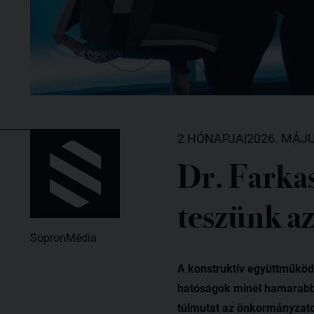
2 HÓNAPJA
|
2026. MÁJU
Dr. Farka
teszünk a
SopronMédia
A konstruktív együttműköd
hatóságok minél hamarabb 
túlmutat az önkormányzato