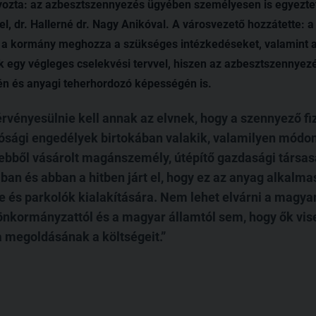
lyozta: az azbesztszennyezés ügyében személyesen is egyeztet
l, dr. Hallerné dr. Nagy Anikóval. A városvezető hozzátette: a
 a kormány meghozza a szükséges intézkedéseket, valamint a
k egy végleges cselekvési tervvel, hiszen az azbesztszennyez
n és anyagi teherhordozó képességén is.
rvényesülnie kell annak az elvnek, hogy a szennyező fiz
ósági engedélyek birtokában valakik, valamilyen módon
i ebből vásárolt magánszemély, útépítő gazdasági társas
ban és abban a hitben járt el, hogy ez az anyag alkalma
e és parkolók kialakítására. Nem lehet elvárni a magyar
önkormányzattól és a magyar államtól sem, hogy ők vis
 megoldásának a költségeit.