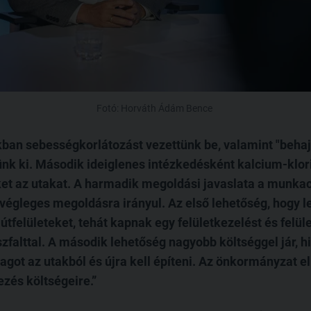
Fotó: Horváth Ádám Bence
kban sebességkorlátozást vezettünk be, valamint "behajt
ünk ki. Második ideiglenes intézkedésként kalcium-klo
ket az utakat. A harmadik megoldási javaslata a munka
végleges megoldásra irányul. Az első lehetőség, hogy le
útfelületeket, tehát kapnak egy felületkezelést és felül
falttal. A második lehetőség nagyobb költséggel jár, hi
got az utakból és újra kell építeni. Az önkormányzat elk
ezés költségeire.