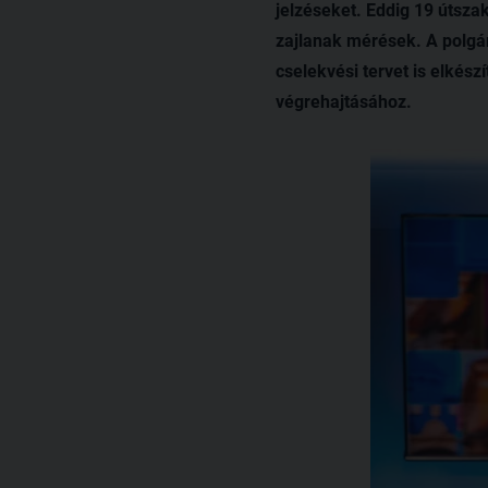
jelzéseket. Eddig 19 útsza
zajlanak mérések. A polgá
cselekvési tervet is elkés
végrehajtásához.