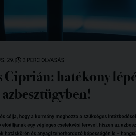
S. 29.
|
2 PERC OLVASÁS
s Ciprián: hatékony lép
z azbesztügyben!
és célja, hogy a kormány meghozza a szükséges intézkedéseke
előálljanak egy végleges cselekvési tervvel, hiszen az azbe
k hatáskörén és anyagi teherhordozó képességén is – hangs