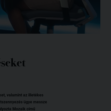
éseket
t, valamint az illetékes
sztszennyezés ügye messze
úlyozta Mozaik című