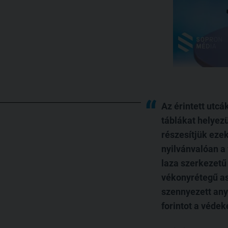
Az érintett utcá
táblákat helyez
részesítjük eze
nyilvánvalóan a 
laza szerkezetű 
vékonyrétegű asz
szennyezett anya
forintot a védek