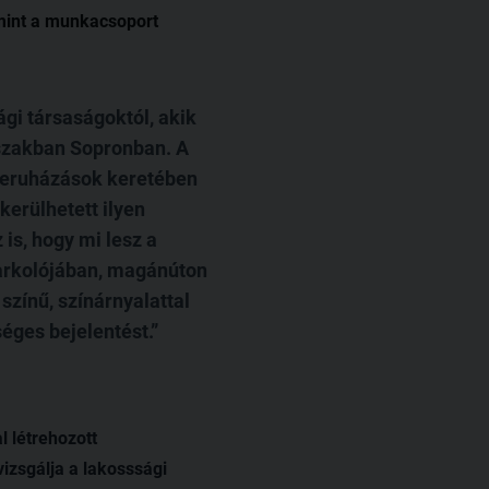
amint a munkacsoport
gi társaságoktól, akik
őszakban Sopronban. A
nberuházások keretében
kerülhetett ilyen
is, hogy mi lesz a
parkolójában, magánúton
színű, színárnyalattal
éges bejelentést.
 létrehozott
izsgálja a lakosssági