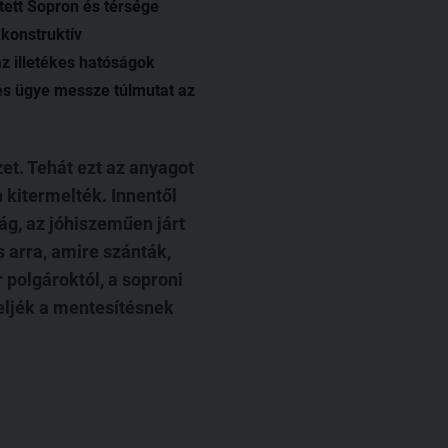
ett Sopron és térsége
 konstruktív
z illetékes hatóságok
és ügye messze túlmutat az
et. Tehát ezt az anyagot
 kitermelték. Innentől
ág, az jóhiszeműen járt
s arra, amire szánták,
 polgároktól, a soproni
eljék a mentesítésnek