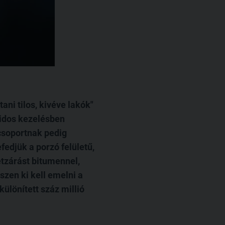
ani tilos, kivéve lakók"
ridos kezelésben
csoportnak pedig
fedjük a porzó felületű,
etzárást bitumennel,
szen ki kell emelni a
ülönített száz millió