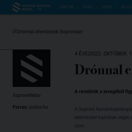
FONTOS
FOTÓ
VIDEÓ
FEJLE
4 ÉVE
|
2022. OKTÓBER. 1
Drónnal e
A rendőrök a levegőből fig
SopronMédia
Forrás:
police.hu
A Soproni Rendőrkapitánysá
ellenőrzést hajtottak végre
úton.