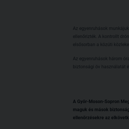
Az egyenruhások munkájuk s
ellenőrizték. A kontrollt dr
elsősorban a közúti közlek
Az egyenruhások három óra 
biztonsági öv használatát és
A Győr-Moson-Sopron Megye
maguk és mások biztonsága
ellenőrzésekre az elkövet