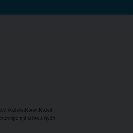
zott közlekedésrendészeti
t csomópontjánál és a Győri