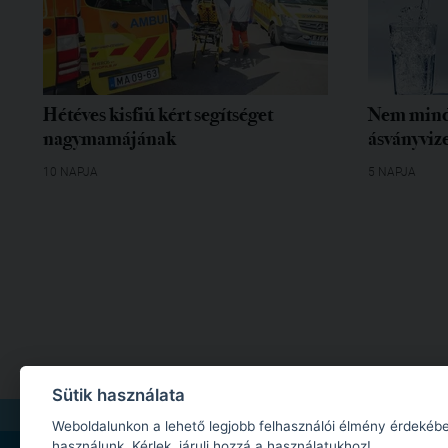
Hétéves kisfiú kért segítséget
Nem mind
nagymamájának
ásványvize
10 NAPJA
5 NAPJA
Sütik használata
IMPRESSZUM
|
MÉDIAAJÁNLAT
|
ADATKEZELÉSI TÁJÉKOZTATÓ
|
JOGI NYILA
Weboldalunkon a lehető legjobb felhasználói élmény érdekébe
használunk. Kérlek, járulj hozzá a használatukhoz!