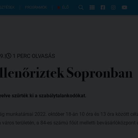
PROGRAMOK
SZTÉSEK
ÉLŐ
9.
|
1 PERC OLVASÁS
llenőriztek Sopronban
yelve szűrték ki a szabálytalankodókat.
g munkatársai 2022. október 18-án 10 óra és 13 óra között cél
 a város területén, a 84-es számú főút melletti bevásárlóközpon