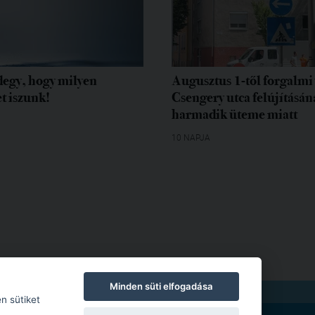
egy, hogy milyen
Augusztus 1-től forgalmi 
t iszunk!
Csengery utca felújításán
harmadik üteme miatt
10 NAPJA
Minden süti elfogadása
TKOZAT
|
MODERÁLÁSI SZABÁLYZAT
n sütiket