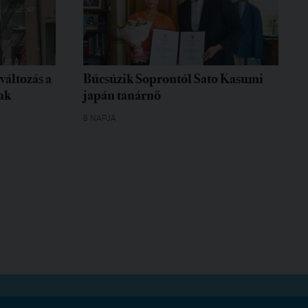
változás a
Búcsúzik Soprontól Sato Kasumi
ak
japán tanárnő
8 NAPJA