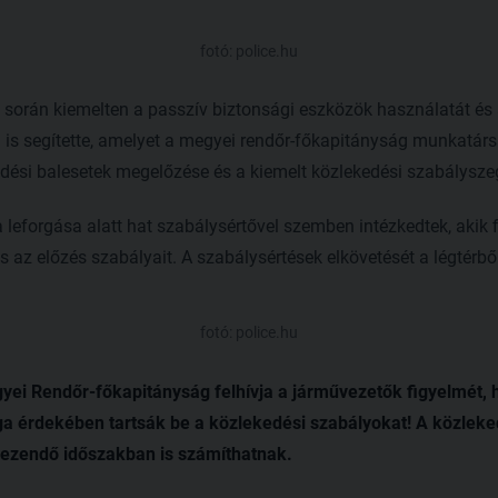
fotó: police.hu
orán kiemelten a passzív biztonsági eszközök használatát és 
ón is segítette, amelyet a megyei rendőr-főkapitányság munkatársa
edési balesetek megelőzése és a kiemelt közlekedési szabálysze
leforgása alatt hat szabálysértővel szemben intézkedtek, akik 
 az előzés szabályait. A szabálysértések elkövetését a légtérből
fotó: police.hu
i Rendőr-főkapitányság felhívja a járművezetők figyelmét, 
 érdekében tartsák be a közlekedési szabályokat! A közlek
kezendő időszakban is számíthatnak.