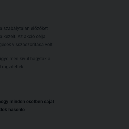
a szabálytalan előzőket
 kezelt. Az akció célja
gések visszaszorítása volt.
figyelmen kívül hagyták a
 rögzítették.
hogy minden esetben saját
edők hasonló