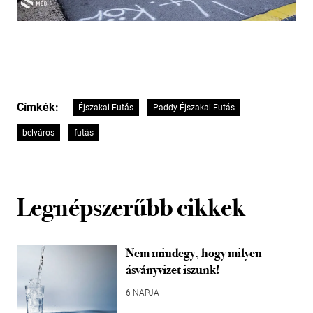
Címkék:
Éjszakai Futás
Paddy Éjszakai Futás
belváros
futás
Legnépszerűbb cikkek
Nem mindegy, hogy milyen
ásványvizet iszunk!
6 NAPJA