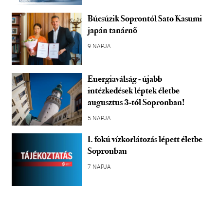
Búcsúzik Soprontól Sato Kasumi
japán tanárnő
9 NAPJA
Energiaválság - újabb
intézkedések léptek életbe
augusztus 3-tól Sopronban!
5 NAPJA
I. fokú vízkorlátozás lépett életbe
Sopronban
7 NAPJA