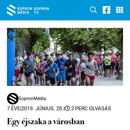
SopronMédia
7 ÉVE
|
2019. JÚNIUS. 20.
|
2 PERC OLVASÁS
Egy éjszaka a városban