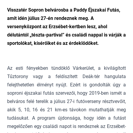
Visszatér Sopron belvárosba a Paddy Éjszakai Futás,
amit idén július 27-én rendeznek meg. A
versenyközpont az Erzsébet-kertben lesz, ahol
délutántól „tészta-partival” és családi nappal is várják a
sportolókat, kísérőiket és az érdeklődőket.
Az esti fényekben tündöklő Várkerület, a kivilágított
Tűztorony vagy a feldíszített Deák-tér hangulata
felejthetetlen élményt nyújt. Ezért is gondolták úgy a
soproni éjszakai futás szervezői, hogy 2019-ben ismét a
belváros felé terelik a július 27-i futóverseny résztvevőit,
akik 5, 10, 16 és 21 km-es távokon mutathatják meg
tudásukat. A program újdonsága, hogy idén a futást
megelőzően egy családi napot is rendeznek az Erzsébet-