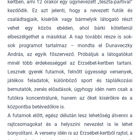
kertben, ami 12 órakor egy úgynevezett „tészta-partival”
kezdődik. Ez azt jelenti, hogy a nevezett futók és
családtagjaik, kísérőik vagy bármelyik látogató részt
vehet egy közös ebéden, ahol bárki kötetlenül
elbeszélgethet a másikkal. A nap további része is sok-
sok programot tartalmaz – mondta el Dunaveczky
András, az egyik főszervező. Próbáljuk a látogatókat
minél több érdekességgel az Erzsébet-kertben tartani.
Lesznek gyerek futamok, felnőtt ügyességi versenyek,
játékos feladatok, különböző sport és táplálkozási
bemutatók, zenés előadások, úgyhogy idén nem csak a
futókra koncentrálunk, hanem az őket kísérőkre és a
központba betévedőkre is.
A futamok előtt, egész délután lesz lehetőség átvenni a
rajtcsomagokat és a helyszíni nevezést is le lehet
bonyolítani. A verseny idén is az Erzsébet-kertből rajtol, a