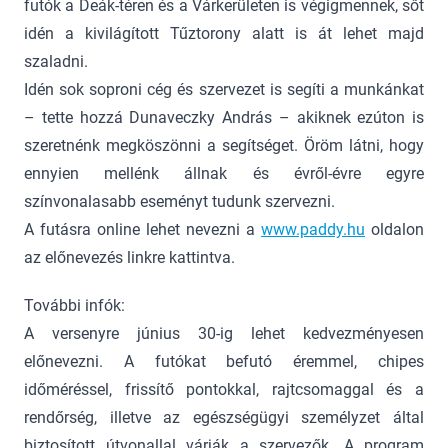
futók a Deák-téren és a Várkerületen is végigmennek, sőt
idén a kivilágított Tűztorony alatt is át lehet majd
szaladni.
Idén sok soproni cég és szervezet is segíti a munkánkat
– tette hozzá Dunaveczky András – akiknek ezúton is
szeretnénk megköszönni a segítséget. Öröm látni, hogy
ennyien mellénk állnak és évről-évre egyre
színvonalasabb eseményt tudunk szervezni.
A futásra online lehet nevezni a
www.paddy.hu
oldalon
az előnevezés linkre kattintva.
További infók:
A versenyre június 30-ig lehet kedvezményesen
előnevezni. A futókat befutó éremmel, chipes
időméréssel, frissítő pontokkal, rajtcsomaggal és a
rendőrség, illetve az egészségügyi személyzet által
biztosított útvonallal várják a szervezők. A program