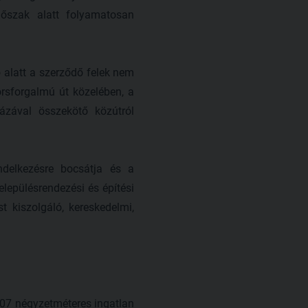
dőszak alatt folyamatosan
ő alatt a szerződő felek nem
orsforgalmú út közelében, a
ázával összekötő közútról
ndelkezésre bocsátja és a
elepülésrendezési és építési
t kiszolgáló, kereskedelmi,
307 négyzetméteres ingatlan