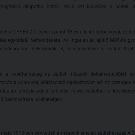
 megfelelő állapotba hozza, majd ezt követően a bérleti i
tét a GYSEV Zrt. tervei szerint 15 évre lehet bérbe venni, ez id
ődés egyoldalú felmondására. Az ingatlan az épülő M85-ös gy
szédságában helyezkedik el, megközelítése a Harkát Kóph
én a vasúttársaság az épület műszaki dokumentációját re
vábbi adatokról, előírásokról tájékoztatást ad. Az országos t
lapján a közlekedési területen fekvő épületnek a közlekedés
egű hasznosítása is lehetséges.
, majd 1910-ben bővítették a második emeleti épületrésszel. A 