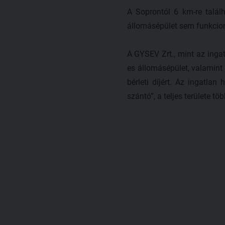
A Soprontól 6 km-re talá
állomásépület sem funkcion
A GYSEV Zrt., mint az inga
es állomásépület, valamint
bérleti díjért. Az ingatlan
szántó”, a teljes területe t