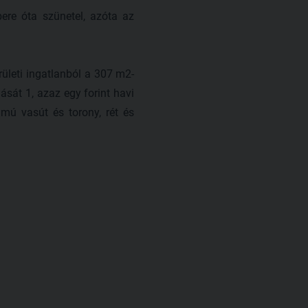
re óta szünetel, azóta az
ületi ingatlanból a 307 m2-
sát 1, azaz egy forint havi
almú vasút és torony, rét és