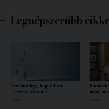
Legnépszerűbb cikk
Nem mindegy, hogy milyen
Búcsúzik 
ásványvizet iszunk!
japán tan
7 NAPJA
9 NAPJA