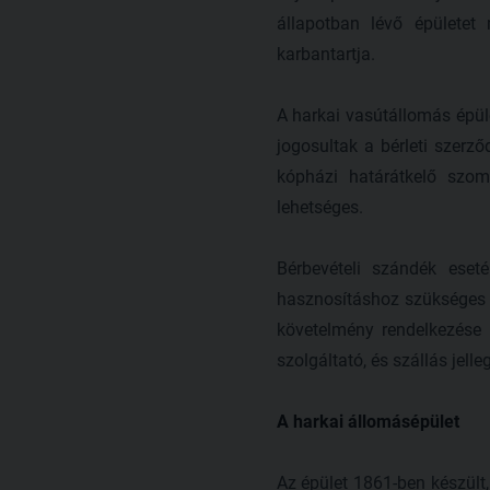
állapotban lévő épületet
karbantartja.
A harkai vasútállomás épüle
jogosultak a bérleti szerz
kópházi határátkelő szom
lehetséges.
Bérbevételi szándék eset
hasznosításhoz szükséges to
követelmény rendelkezése a
szolgáltató, és szállás jell
A harkai állomásépület
Az épület 1861-ben készült