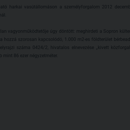
lható harkai vasútállomáson a személyforgalom 2012 decembe
ál.
tlan vagyonműködtetője úgy döntött: meghirdeti a Sopron külter
 a hozzá szorosan kapcsolódó, 1.000 m2-es földterület bérbeadá
 helyrajzi száma 0424/2, hivatalos elnevezése „kivett közforg
öbb mint 86 ezer négyzetméter.