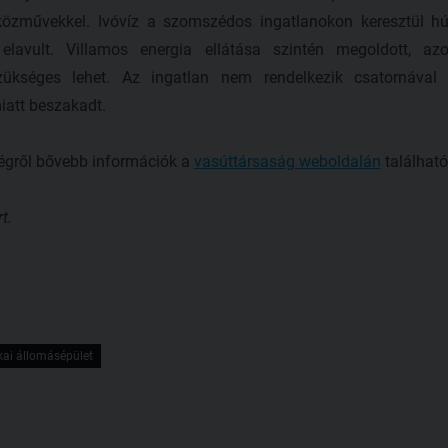
közművekkel. Ivóvíz a szomszédos ingatlanokon keresztül húz
lavult. Villamos energia ellátása szintén megoldott, az
zükséges lehet. Az ingatlan nem rendelkezik csatornával 
att beszakadt.
ségről bővebb információk a
vasúttársaság weboldalán
található
t.
kai állomásépület