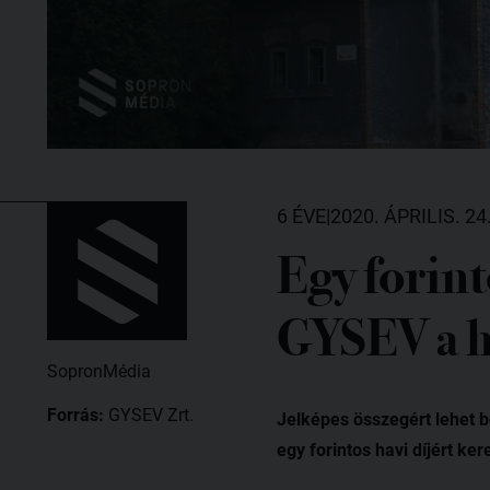
6 ÉVE
|
2020. ÁPRILIS. 24
Egy forint
GYSEV a h
SopronMédia
Forrás:
GYSEV Zrt.
Jelképes összegért lehet b
egy forintos havi díjért ke