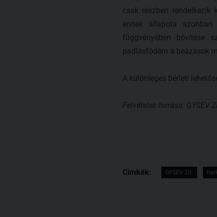
csak részben rendelkezik 
ennek állapota azonban e
függvényében bővítése s
padlásfödém a beázások mi
A különleges bérleti lehető
Felvételek forrása: GYSEV Zr
Címkék:
GYSEV Zrt.
har