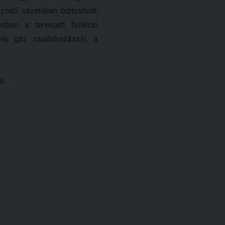
ódó vezetéken biztosított,
onban a tervezett funkció
és gáz csatlakozással, a
k.