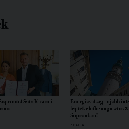
ek
Soprontól Sato Kasumi
Energiaválság - újabb in
árnő
léptek életbe augusztus 3
Sopronban!
5 NAPJA