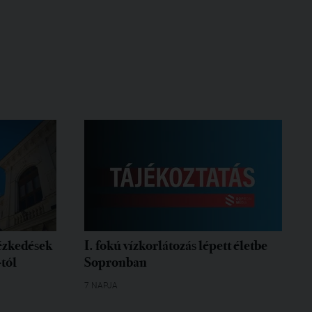
tézkedések
I. fokú vízkorlátozás lépett életbe
-tól
Sopronban
7 NAPJA