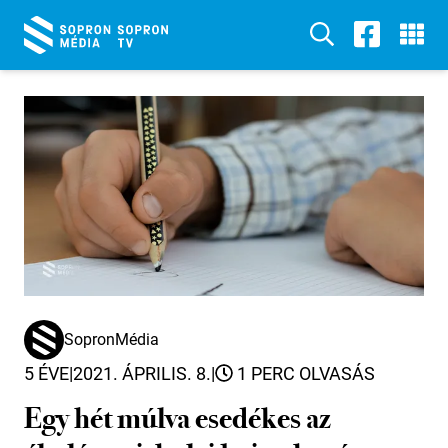
SopronMédia
5 ÉVE
|
2021. ÁPRILIS. 8.
|
1 PERC OLVASÁS
Egy hét múlva esedékes az