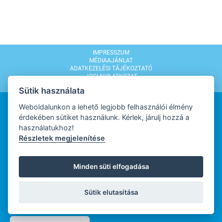
IMPRESSZUM
MÉDIAAJÁNLAT
ADATKEZELÉSI TÁJÉKOZTATÓ
JOGI NYILATKOZAT
MODERÁLÁSI SZABÁLYZAT
Sütik használata
Weboldalunkon a lehető legjobb felhasználói élmény
érdekében sütiket használunk. Kérlek, járulj hozzá a
használatukhoz!
Részletek megjelenítése
WEBDESIGN
Minden süti elfogadása
WEBFEJLESZTŐ
Sütik elutasítása