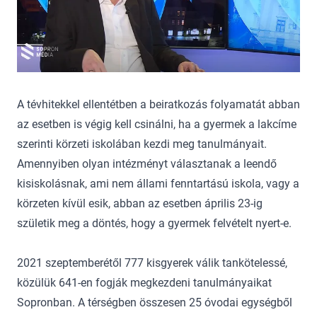
A tévhitekkel ellentétben a beiratkozás folyamatát abban
az esetben is végig kell csinálni, ha a gyermek a lakcíme
szerinti körzeti iskolában kezdi meg tanulmányait.
Amennyiben olyan intézményt választanak a leendő
kisiskolásnak, ami nem állami fenntartású iskola, vagy a
körzeten kívül esik, abban az esetben április 23-ig
születik meg a döntés, hogy a gyermek felvételt nyert-e.
2021 szeptemberétől 777 kisgyerek válik tankötelessé,
közülük 641-en fogják megkezdeni tanulmányaikat
Sopronban. A térségben összesen 25 óvodai egységből