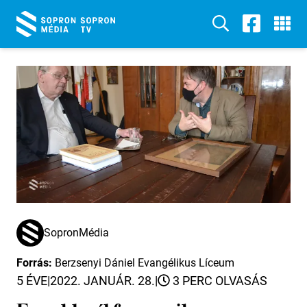
SopronMédia
Forrás:
Berzsenyi Dániel Evangélikus Líceum
5 ÉVE
|
2022. JANUÁR. 28.
|
3 PERC OLVASÁS