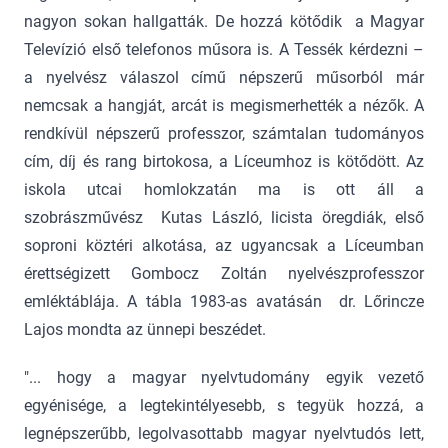
nagyon sokan hallgatták. De hozzá kötődik a Magyar
Televízió első telefonos műsora is. A Tessék kérdezni –
a nyelvész válaszol című népszerű műsorból már
nemcsak a hangját, arcát is megismerhették a nézők. A
rendkívül népszerű professzor, számtalan tudományos
cím, díj és rang birtokosa, a Líceumhoz is kötődött. Az
iskola utcai homlokzatán ma is ott áll a
szobrászművész Kutas László, licista öregdiák, első
soproni köztéri alkotása, az ugyancsak a Líceumban
érettségizett Gombocz Zoltán nyelvészprofesszor
emléktáblája. A tábla 1983-as avatásán dr. Lőrincze
Lajos mondta az ünnepi beszédet.
"... hogy a magyar nyelvtudomány egyik vezető
egyénisége, a legtekintélyesebb, s tegyük hozzá, a
legnépszerűbb, legolvasottabb magyar nyelvtudós lett,