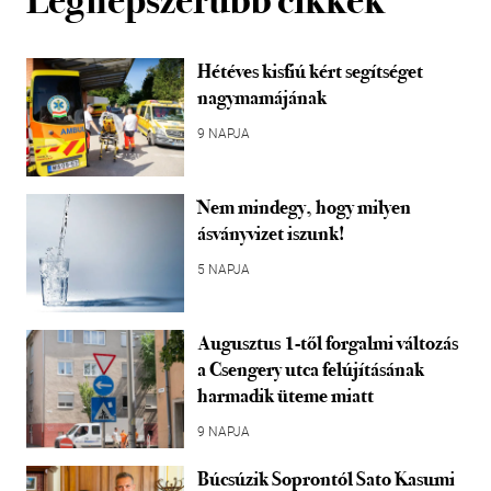
Legnépszerűbb cikkek
Hétéves kisfiú kért segítséget
nagymamájának
9 NAPJA
Nem mindegy, hogy milyen
ásványvizet iszunk!
5 NAPJA
Augusztus 1-től forgalmi változás
a Csengery utca felújításának
harmadik üteme miatt
9 NAPJA
Búcsúzik Soprontól Sato Kasumi