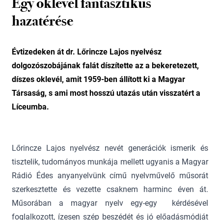
Egy oklevél fantasztikus
hazatérése
Évtizedeken át dr. Lőrincze Lajos nyelvész
dolgozószobájának falát díszítette az a bekeretezett,
díszes oklevél, amit 1959-ben állított ki a Magyar
Társaság, s ami most hosszú utazás után visszatért a
Líceumba.
Lőrincze Lajos nyelvész nevét generációk ismerik és
tisztelik, tudományos munkája mellett ugyanis a Magyar
Rádió Édes anyanyelvünk című nyelvművelő műsorát
szerkesztette és vezette csaknem harminc éven át.
Műsorában a magyar nyelv egy-egy kérdésével
foglalkozott, ízesen szép beszédét és jó előadásmódját