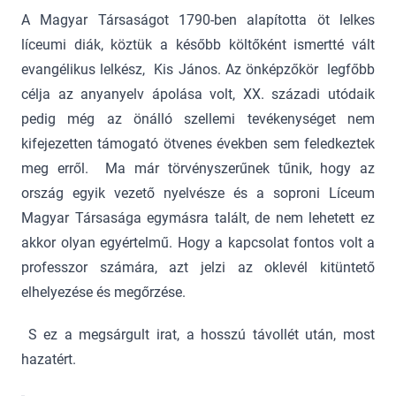
A Magyar Társaságot 1790-ben alapította öt lelkes
líceumi diák, köztük a később költőként ismertté vált
evangélikus lelkész, Kis János. Az önképzőkör legfőbb
célja az anyanyelv ápolása volt, XX. századi utódaik
pedig még az önálló szellemi tevékenységet nem
kifejezetten támogató ötvenes években sem feledkeztek
meg erről. Ma már törvényszerűnek tűnik, hogy az
ország egyik vezető nyelvésze és a soproni Líceum
Magyar Társasága egymásra talált, de nem lehetett ez
akkor olyan egyértelmű. Hogy a kapcsolat fontos volt a
professzor számára, azt jelzi az oklevél kitüntető
elhelyezése és megőrzése.
S ez a megsárgult irat, a hosszú távollét után, most
hazatért.