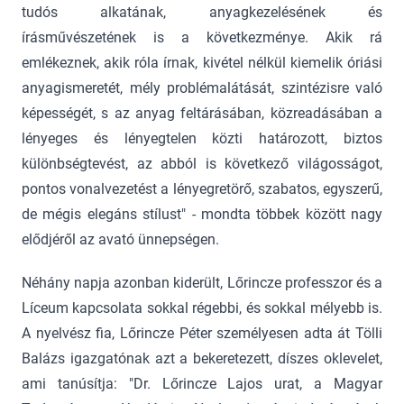
tudós alkatának, anyagkezelésének és
írásművészetének is a következménye. Akik rá
emlékeznek, akik róla írnak, kivétel nélkül kiemelik óriási
anyagismeretét, mély problémalátását, szintézisre való
képességét, s az anyag feltárásában, közreadásában a
lényeges és lényegtelen közti határozott, biztos
különbségtevést, az abból is következő világosságot,
pontos vonalvezetést a lényegretörő, szabatos, egyszerű,
de mégis elegáns stílust" - mondta többek között nagy
elődjéről az avató ünnepségen.
Néhány napja azonban kiderült, Lőrincze professzor és a
Líceum kapcsolata sokkal régebbi, és sokkal mélyebb is.
A nyelvész fia, Lőrincze Péter személyesen adta át Tölli
Balázs igazgatónak azt a bekeretezett, díszes oklevelet,
ami tanúsítja: "Dr. Lőrincze Lajos urat, a Magyar