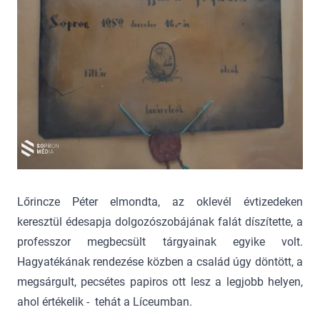
Lőrincze Péter elmondta, az oklevél évtizedeken
keresztül édesapja dolgozószobájának falát díszítette, a
professzor megbecsült tárgyainak egyike volt.
Hagyatékának rendezése közben a család úgy döntött, a
megsárgult, pecsétes papiros ott lesz a legjobb helyen,
ahol értékelik - tehát a Líceumban.