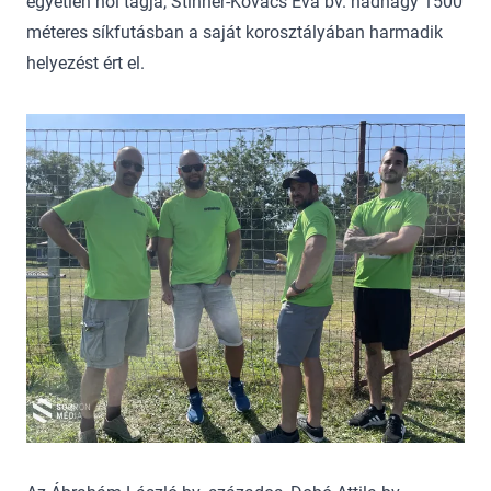
egyetlen női tagja, Stinner-Kovács Éva bv. hadnagy 1500
méteres síkfutásban a saját korosztályában harmadik
helyezést ért el.