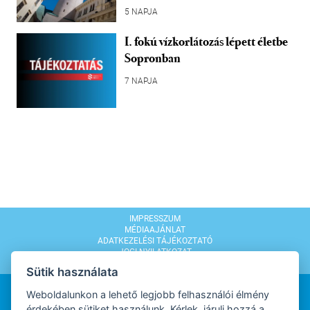
5 NAPJA
I. fokú vízkorlátozás lépett életbe
Sopronban
7 NAPJA
IMPRESSZUM
MÉDIAAJÁNLAT
ADATKEZELÉSI TÁJÉKOZTATÓ
JOGI NYILATKOZAT
MODERÁLÁSI SZABÁLYZAT
Sütik használata
Weboldalunkon a lehető legjobb felhasználói élmény
érdekében sütiket használunk. Kérlek, járulj hozzá a