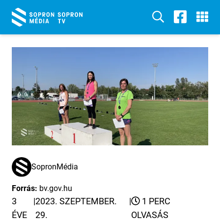
SopronMédia
Forrás:
bv.gov.hu
3
|
2023. SZEPTEMBER.
|
1 PERC
ÉVE
29.
OLVASÁS