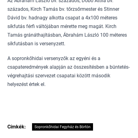
Az Ábrahám László bv. százados, Dobó Attila bv.
százados, Kirch Tamás bv. tőrzsőrmester és Stinner
Dávid bv. hadnagy alkotta csapat a 4x100 méteres
síkfutás férfi váltójában mérette meg magát. Kirch
Tamás gránáthajításban, Ábrahám László 100 méteres
síkfutásban is versenyzett.
A sopronkőhidai versenyzők az egyéni és a
csapateredmények alapján az összesítésben a büntetés-
végrehajtási szervezet csapatai között második
helyezést értek el.
Címkék:
Sopronkőhidai Fegyház és Börtön