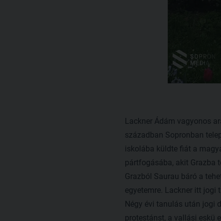
Lackner Ádám vagyonos aran
században Sopronban teleped
iskolába küldte fiát a magy
pártfogásába, akit Grazba t
Grazból Saurau báró a tehe
egyetemre. Lackner itt jogi 
Négy évi tanulás után jogi d
protestánst, a vallási eskü 