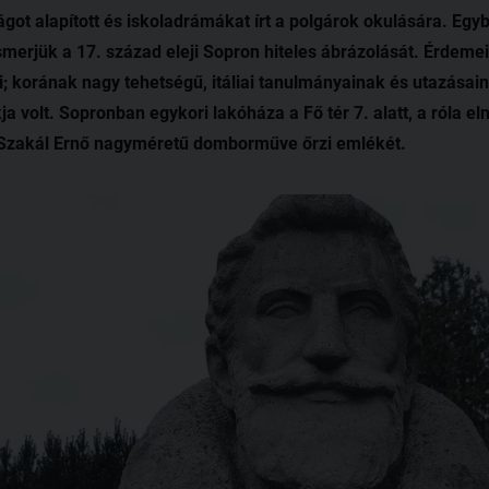
ágot alapított és iskoladrámákat írt a polgárok okulására. Egy
ismerjük a 17. század eleji Sopron hiteles ábrázolását. Érdeme
i; korának nagy tehetségű, itáliai tanulmányainak és utazása
ja volt. Sopronban egykori lakóháza a Fő tér 7. alatt, a róla el
nt Szakál Ernő nagyméretű domborműve őrzi emlékét.