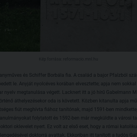
Kép forrása: reformacio.mnl.hu
yműves és Schiffer Borbála fia. A család a bajor Pfalzból szá
ett le. Anyját nyolcéves korában elvesztette; apja nem sokkal 
ar nyelv megtanulása végett. Lacknert itt a jó hírű Gabelmann Mi
örténő áthelyezésekor oda is követett. Közben kitanulta apja mű
tséges fiút meghívta fiához tanítónak, majd 1591-ben mindkett
tanulmányokat folytatott és 1592-ben már megküldte a városi taná
oktori oklevelet nyert. Ez volt az első eset, hogy a római katol
elengedésével doktorrá avattak. Ekkoriban itt tanított a tudós Gal