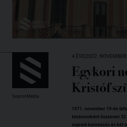
4 ÉVE
|
2022. NOVEMBER.
Egykori n
Kristóf sz
SopronMédia
1571. november 19-én látta
tanácsosként összesen 32 é
soproni koronázás és két o