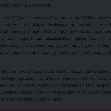
a között az ő neve is szerepel.
iát és 1597-ben tért vissza szülővárosába, ahol 1600-ban bevál
smeretszerzés, a látókör, a műveltség gyarapítása volt számára é
tt, tanult értékeket meghonosítani. 1604-ben tudós társaságot al
es tanács tagjait, hanem feleségeiket is meghívta. A nők jelenl
olkodásra és bölcs előrelátásra vallott. A társaság művelt világi 
 könyvet ajándékoztak a társaság könyvtárának. A társaság az al
ímet adományozott Lacknernek. Kétszer választották városbíróvá
 1619-ig megszakítás nélkül hatszor nyerte el. 1621–25 között is
jd 1629–31 között újra. Így 32 évi pályafutása alatt 11 évig volt
. Ezenkívül többször volt a város országgyűlési követe és csak
on a prágai királyi udvarhoz küldött.