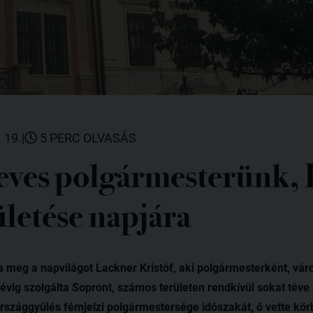
 19.
|
5 PERC OLVASÁS
eves polgármesterünk,
ületése napjára
 meg a napvilágot Lackner Kristóf, aki polgármesterként, vár
vig szolgálta Sopront, számos területen rendkívül sokat téve 
rszággyűlés fémjelzi polgármestersége időszakát, ő vette kör