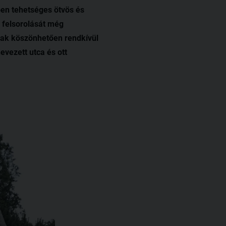
ben tehetséges ötvös és
i felsorolását még
inak köszönhetően rendkívül
nevezett utca és ott