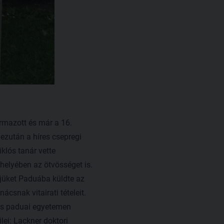
rmazott és már a 16.
ezután a híres csepregi
klós tanár vette
helyében az ötvösséget is.
ejüket Paduába küldte az
csnak vitairati tételeit.
ikus paduai egyetemen
ilei: Lackner doktori