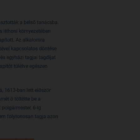
asztották a belső tanácsba.
s itthoni környezetében
apított. Az alkalomra
étével kapcsolatos döntése
és egyházi tagjai tagdíjat
apítót túlélve egészen
, 1613-ban lett először
mét ő töltötte be a
 polgármester, 6-ig
nem folytonosan tagja azon