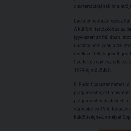
disszertációjának öt aláírój
Lackner beutazta egész Itál
A külföldi tartózkodás az i
igyekezett az Itáliában láto
Lackner nem csak a tekintet
rendkívül felvilágosult gond
fizettek és egy-egy értékes
1674-ig működött.
II. Rudolf császár nemesi c
polgármester; ezt a hivatalt
polgármesteri tisztséget, ma
városbíró és 15-ig tanácsos
küldöttségnek, amelyet Sopr