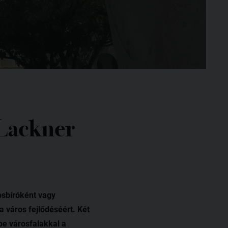
 Lackner
osbíróként vagy
a város fejlődéséért. Két
be városfalakkal a